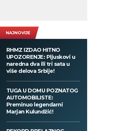
NAJNOVIJE
RHMZ IZDAO HITNO
UPOZORENJE: Pljuskovi u
naredna dva ili tri sata u
više delova Srbije!
TUGA U DOMU POZNATOG
AUTOMOBILISTE:
Preminuo legendarni
Marjan Kulundžić!