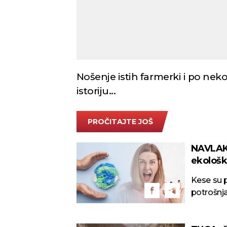
Nošenje istih farmerki i po neko
istoriju...
PROČITAJTE JOŠ
NAVLAK
ekološ
Kese su p
potrošnja