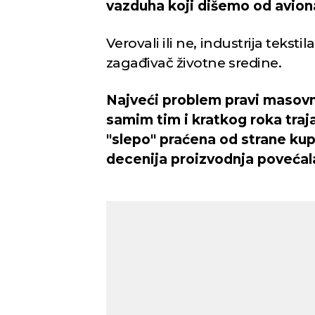
vazduha koji dišemo od aviona 
Verovali ili ne, industrija teksti
zagađivač životne sredine.
Najveći problem pravi masovn
samim tim i kratkog roka traj
"slepo" praćena od strane kup
decenija proizvodnja povećal