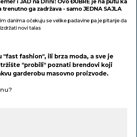
emer i JAD na Drini: Ovo ĐUBRE je na putu ka
 a trenutno ga zadržava - samo JEDNA SAJLA
im danima očekuju se velike padavine pa je pitanje da
a izdržati novi talas
"fast fashion", ili brza moda, a sve je
ržište "probili" poznati brendovi koji
takvu garderobu masovno proizvode.
inu?