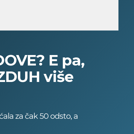
DOVE? E pa,
ZDUH više
ala za čak 50 odsto, a