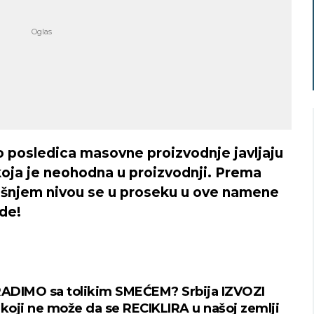
o posledica masovne proizvodnje javljaju
oja je neohodna u proizvodnji. Prema
Niš
Beograd
šnjem nivou se u proseku u ove namene
ode!
imično oblačno
Jaka kiša
32
Min temp:
21
Min temp:
23
°C
°C
°C
34
°C
Max temp:
37
Max temp:
39
°C
°C
Vetar:
1
m/s
Vetar:
7
m/s
RADIMO sa tolikim SMEĆEM? Srbija IZVOZI
Vlažnost:
23
%
Vlažnost:
41
%
oji ne može da se RECIKLIRA u našoj zemlji