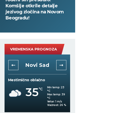
Komšije otkrile detalje
jezivog zločina na Novom
Beogradu!
VREMENSKA PROGNOZA
Novi Sad
Niš
Mestimično oblačno
Mestimično oblačno
35
Min temp:
23
°C
°C
34
°C
Max temp:
39
°C
Vetar:
1
m/s
Vlažnost:
26
%