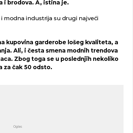
i brodova. A, istina je.
la i modna industrija su drugi najveći
a kupovina garderobe lošeg kvaliteta, a
anja. Ali, i česta smena modnih trendova
aca. Zbog toga se u poslednjih nekoliko
a za čak 50 odsto.