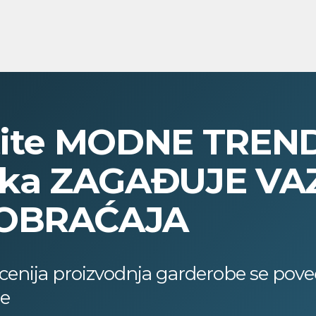
atite MODNE TREN
vika ZAGAĐUJE VA
AOBRAĆAJA
cenija proizvodnja garderobe se poveć
ne