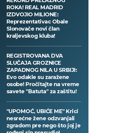
REKORD PRELAZNOG
ROKA! REAL MADRID
IZDVOJIO MILIONE:
Reprezentativac Obale
Slonovače novi član
kraljevskog kluba!
REGISTROVANA DVA
SLUČAJA GROZNICE
ZAPADNOG NILA U SRBIJI:
Evo odakle su zaražene
osobe! Pročitajte na vreme
savete "Batuta" za zaštitu!
"UPOMOĆ, UBIĆE ME" Krici
nesrećne žene odzvanjali
zgradom pre nego što joj je
rođeni sin presudio!