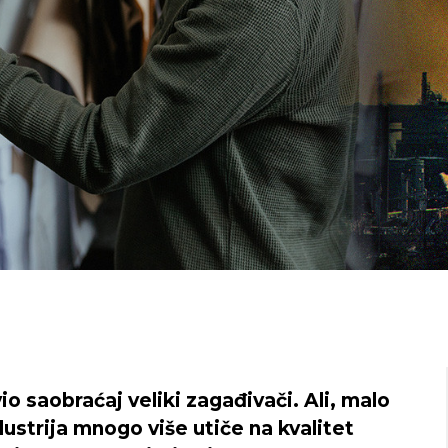
o saobraćaj veliki zagađivači. Ali, malo
strija mnogo više utiče na kvalitet