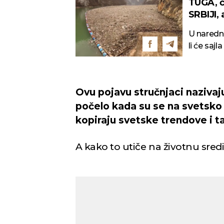
TUGA, č
SRBIJI,
U naredn
li će sajl
Ovu pojavu stručnjaci nazivaju 
počelo kada su se na svetsko t
kopiraju svetske trendove i 
A kako to utiče na životnu sred