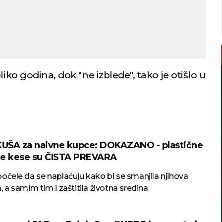
liko godina, dok "ne izblede", tako je otišlo u
UŠA za naivne kupce: DOKAZANO - plastične
ke kese su ČISTA PREVARA
očele da se naplaćuju kako bi se smanjila njihova
, a samim tim i zaštitila životna sredina