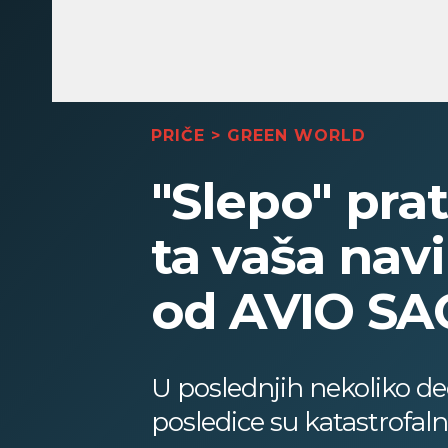
PRIČE
>
GREEN WORLD
"Slepo" pr
ta vaša na
od AVIO S
U poslednjih nekoliko de
posledice su katastrofal