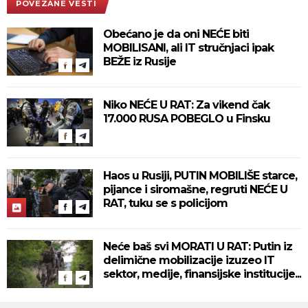
POVEZANE VESTI
Obećano je da oni NEĆE biti
MOBILISANI, ali IT stručnjaci ipak
BEŽE iz Rusije
Niko NEĆE U RAT: Za vikend čak
17.000 RUSA POBEGLO u Finsku
Haos u Rusiji, PUTIN MOBILIŠE starce,
pijance i siromašne, regruti NEĆE U
RAT, tuku se s policijom
Neće baš svi MORATI U RAT: Putin iz
delimične mobilizacije izuzeo IT
sektor, medije, finansijske institucije...