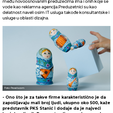
među novoosnovanim preduzećima ima i onih koje se
vode kao reklamna agencija.Preduzetnici su kao
delatnost naveli osim IT usluga takođe konsultantske i
usluge u oblasti dizajna.
Foto: Pexels.com
- Ono što je za takve firme karakteristično je da
zapošljavaju mali broj ljudi, ukupno oko 500, kaže
predstavnik PKS Stanić i dodaje da je najveći