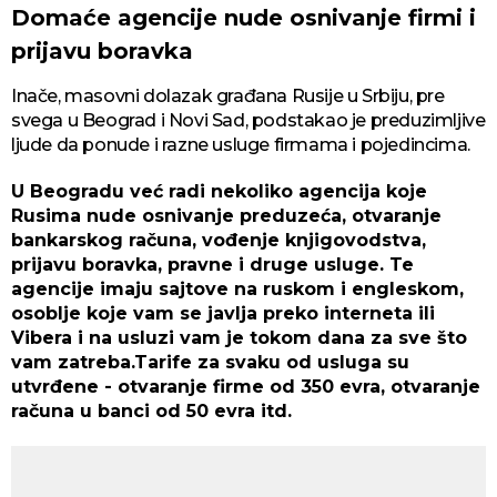
Domaće agencije nude osnivanje firmi i
prijavu boravka
Inače, masovni dolazak građana Rusije u Srbiju, pre
svega u Beograd i Novi Sad, podstakao je preduzimljive
ljude da ponude i razne usluge firmama i pojedincima.
U Beogradu već radi nekoliko agencija koje
Rusima nude osnivanje preduzeća, otvaranje
bankarskog računa, vođenje knjigovodstva,
prijavu boravka, pravne i druge usluge. Te
agencije imaju sajtove na ruskom i engleskom,
osoblje koje vam se javlja preko interneta ili
Vibera i na usluzi vam je tokom dana za sve što
vam zatreba.Tarife za svaku od usluga su
utvrđene - otvaranje firme od 350 evra, otvaranje
računa u banci od 50 evra itd.