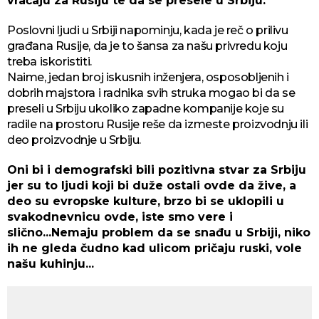
vraćaju za Rusiju te da se presele u Srbiju.
Poslovni ljudi u Srbiji napominju, kada je reč o prilivu
građana Rusije, da je to šansa za našu privredu koju
treba iskoristiti.
Naime, jedan broj iskusnih inženjera, osposobljenih i
dobrih majstora i radnika svih struka mogao bi da se
preseli u Srbiju ukoliko zapadne kompanije koje su
radile na prostoru Rusije reše da izmeste proizvodnju ili
deo proizvodnje u Srbiju.
Oni bi i demografski bili pozitivna stvar za Srbiju
jer su to ljudi koji bi duže ostali ovde da žive, a
deo su evropske kulture, brzo bi se uklopili u
svakodnevnicu ovde, iste smo vere i
slično...Nemaju problem da se snađu u Srbiji, niko
ih ne gleda čudno kad ulicom pričaju ruski, vole
našu kuhinju...