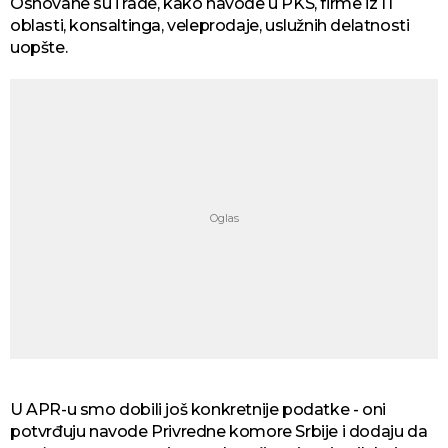
Osnovane su i rade, kako navode u PKS, firme iz IT
oblasti, konsaltinga, veleprodaje, uslužnih delatnosti
uopšte.
U APR-u smo dobili još konkretnije podatke - oni
potvrđuju navode Privredne komore Srbije i dodaju da