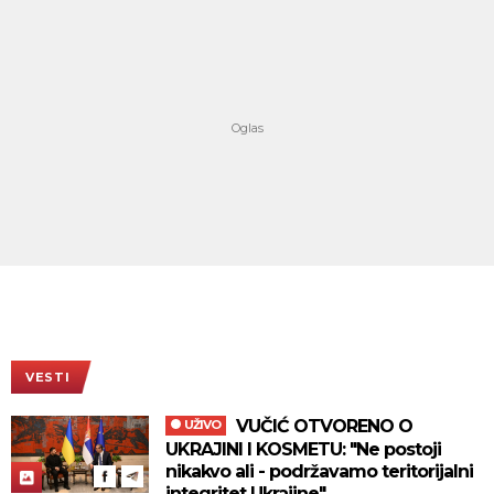
VESTI
VUČIĆ OTVORENO O
UŽIVO
UKRAJINI I KOSMETU: "Ne postoji
nikakvo ali - podržavamo teritorijalni
integritet Ukrajine"