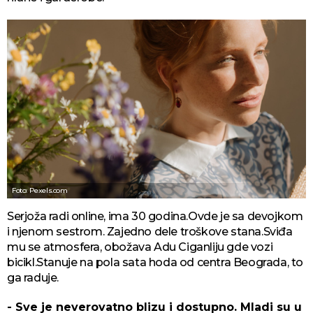
Foto: Pexels.com
Serjoža radi online, ima 30 godina.Ovde je sa devojkom
i njenom sestrom. Zajedno dele troškove stana.Sviđa
mu se atmosfera, obožava Adu Ciganliju gde vozi
bicikl.Stanuje na pola sata hoda od centra Beograda, to
ga raduje.
- Sve je neverovatno blizu i dostupno. Mladi su u