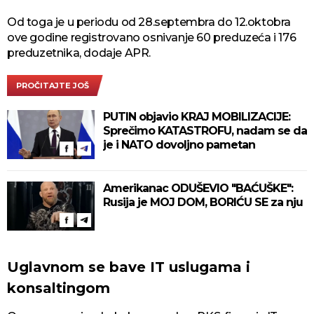
Od toga je u periodu od 28.septembra do 12.oktobra
ove godine registrovano osnivanje 60 preduzeća i 176
preduzetnika, dodaje APR.
PROČITAJTE JOŠ
PUTIN objavio KRAJ MOBILIZACIJE:
Sprečimo KATASTROFU, nadam se da
je i NATO dovoljno pametan
Amerikanac ODUŠEVIO "BAĆUŠKE":
Rusija je MOJ DOM, BORIĆU SE za nju
Uglavnom se bave IT uslugama i
konsaltingom