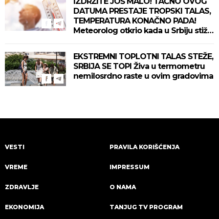
IZDRŽITE JOŠ MALO! TAČNO OVOG
DATUMA PRESTAJE TROPSKI TALAS,
TEMPERATURA KONAČNO PADA!
Meteorolog otkrio kada u Srbiju stiže
zahlađenje!
EKSTREMNI TOPLOTNI TALAS STEŽE,
SRBIJA SE TOPI Živa u termometru
nemilosrdno raste u ovim gradovima
VESTI
PRAVILA KORIŠĆENJA
VREME
IMPRESSUM
ZDRAVLJE
O NAMA
EKONOMIJA
TANJUG TV PROGRAM