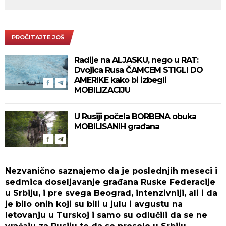
PROČITAJTE JOŠ
Radije na ALJASKU, nego u RAT:
Dvojica Rusa ČAMCEM STIGLI DO
AMERIKE kako bi izbegli
MOBILIZACIJU
U Rusiji počela BORBENA obuka
MOBILISANIH građana
Nezvanično saznajemo da je poslednjih meseci i
sedmica doseljavanje građana Ruske Federacije
u Srbiju, i pre svega Beograd, intenzivniji, ali i da
je bilo onih koji su bili u julu i avgustu na
letovanju u Turskoj i samo su odlučili da se ne