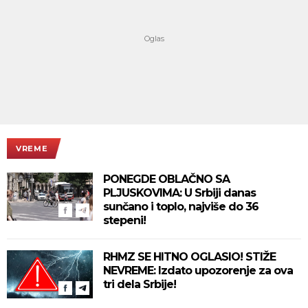
VREME
PONEGDE OBLAČNO SA
PLJUSKOVIMA: U Srbiji danas
sunčano i toplo, najviše do 36
stepeni!
RHMZ SE HITNO OGLASIO! STIŽE
NEVREME: Izdato upozorenje za ova
tri dela Srbije!