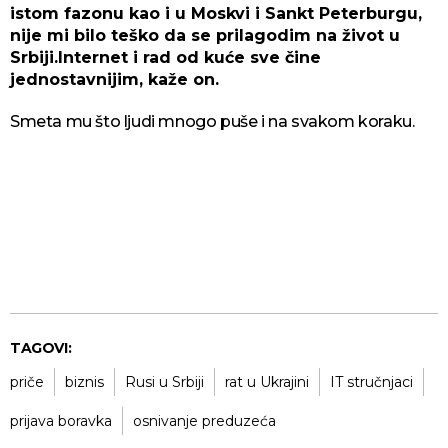
istom fazonu kao i u Moskvi i Sankt Peterburgu,
nije mi bilo teško da se prilagodim na život u
Srbiji.Internet i rad od kuće sve čine
jednostavnijim, kaže on.
Smeta mu što ljudi mnogo puše i na svakom koraku.
TAGOVI:
priče
biznis
Rusi u Srbiji
rat u Ukrajini
IT stručnjaci
prijava boravka
osnivanje preduzeća