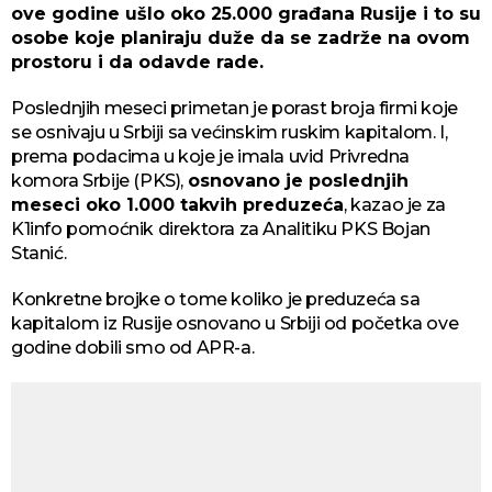
ove godine ušlo oko 25.000 građana Rusije i to su
osobe koje planiraju duže da se zadrže na ovom
prostoru i da odavde rade.
Poslednjih meseci primetan je porast broja firmi koje
se osnivaju u Srbiji sa većinskim ruskim kapitalom. I,
prema podacima u koje je imala uvid Privredna
komora Srbije (PKS),
osnovano je poslednjih
meseci oko 1.000 takvih preduzeća
, kazao je za
K1info pomoćnik direktora za Analitiku PKS Bojan
Stanić.
Konkretne brojke o tome koliko je preduzeća sa
kapitalom iz Rusije osnovano u Srbiji od početka ove
godine dobili smo od APR-a.