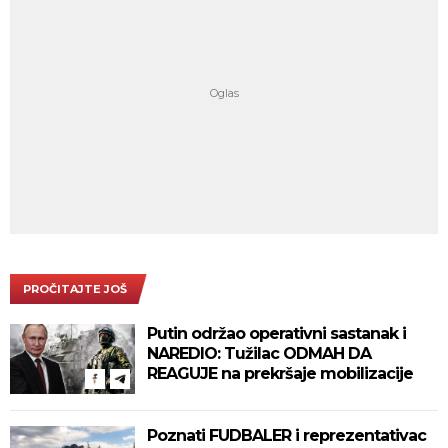
PROČITAJTE JOŠ
Putin održao operativni sastanak i
NAREDIO: Tužilac ODMAH DA
REAGUJE na prekršaje mobilizacije
Poznati FUDBALER i reprezentativac