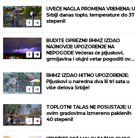
UVEČE NAGLA PROMENA VREMENA: U
Srbiji danas toplo, temperature do 37
stepeni!
BUDITE OPREZNI! RHMZ IZDAO
NAJNOVIJE UPOZORENJE NA
NEPOGODE Večeras će pljuskovi,
grmljavina i olujni vetar pogoditi ove
delove zemlje!
RHMZ IZDAO HITNO UPOZORENJE:
Pljuskovi u naredna dva ili tri sata u
više delova Srbije!
TOPLOTNI TALAS NE POSUSTAJE: U
ovim gradovima izmereno paklenih
40 stepeni!