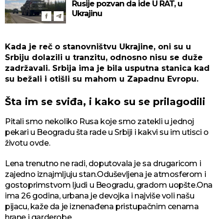
Rusije pozvan da ide U RAT, u
Ukrajinu
Kada je reč o stanovništvu Ukrajine, oni su u
Srbiju dolazili u tranzitu, odnosno nisu se duže
zadržavali. Srbija ima je bila usputna stanica kad
su bežali i otišli su mahom u Zapadnu Evropu.
Šta im se sviđa, i kako su se prilagodili
Pitali smo nekoliko Rusa koje smo zatekli u jednoj
pekari u Beogradu šta rade u Srbiji i kakvi su im utisci o
životu ovde.
Lena trenutno ne radi, doputovala je sa drugaricom i
zajedno iznajmljuju stan.Oduševljena je atmosferom i
gostoprimstvom ljudi u Beogradu, gradom uopšte.Ona
ima 26 godina, urbana je devojka i najviše voli našu
pijacu, kaže da je iznenađena pristupačnim cenama
hrane i garderobe.