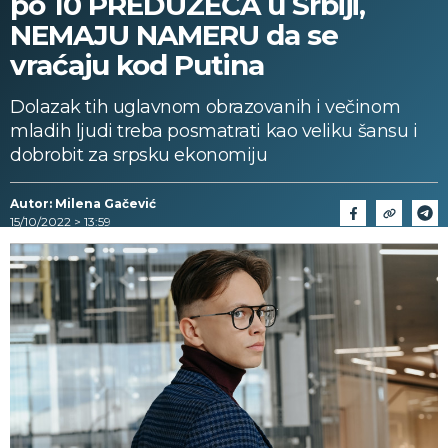
po 10 PREDUZEĆA u Srbiji,
NEMAJU NAMERU da se
vraćaju kod Putina
Dolazak tih uglavnom obrazovanih i večinom
mladih ljudi treba posmatrati kao veliku šansu i
dobrobit za srpsku ekonomiju
Autor: Milena Gačević
15/10/2022 > 13:59