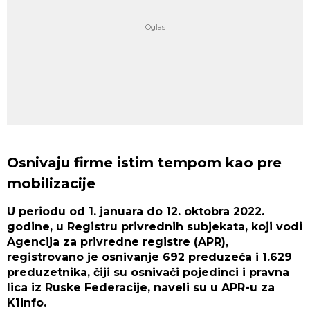
Osnivaju firme istim tempom kao pre
mobilizacije
U periodu od 1. januara do 12. oktobra 2022.
godine, u Registru privrednih subjekata, koji vodi
Agencija za privredne registre (APR),
registrovano je osnivanje 692 preduzeća i 1.629
preduzetnika, čiji su osnivači pojedinci i pravna
lica iz Ruske Federacije, naveli su u APR-u za
K1info.