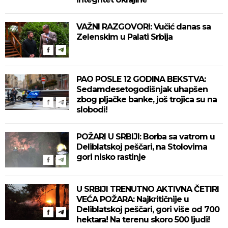
VAŽNI RAZGOVORI: Vučić danas sa
Zelenskim u Palati Srbija
PAO POSLE 12 GODINA BEKSTVA:
Sedamdesetogodišnjak uhapšen
zbog pljačke banke, još trojica su na
slobodi!
POŽARI U SRBIJI: Borba sa vatrom u
Deliblatskoj peščari, na Stolovima
gori nisko rastinje
U SRBIJI TRENUTNO AKTIVNA ČETIRI
VEĆA POŽARA: Najkritičnije u
Deliblatskoj peščari, gori više od 700
hektara! Na terenu skoro 500 ljudi!