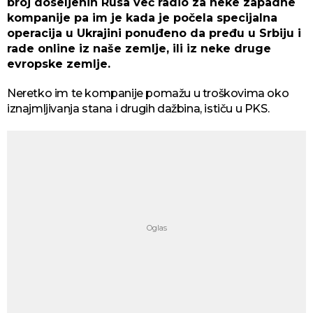
broj doseljenih Rusa već radio za neke zapadne
kompanije pa im je kada je počela specijalna
operacija u Ukrajini ponuđeno da pređu u Srbiju i
rade online iz naše zemlje, ili iz neke druge
evropske zemlje.
Neretko im te kompanije pomažu u troškovima oko
iznajmljivanja stana i drugih dažbina, ističu u PKS.