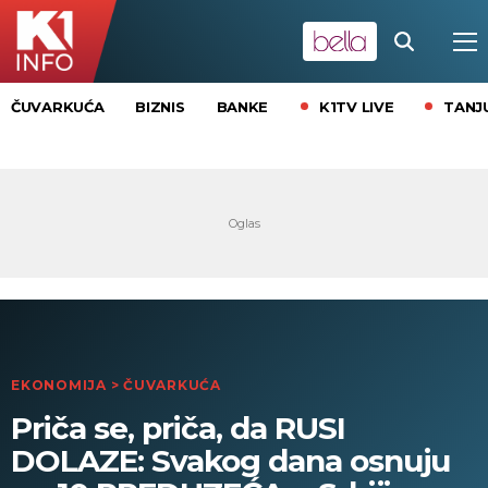
K1TV LIVE
TANJ
ČUVARKUĆA
BIZNIS
BANKE
EKONOMIJA
>
ČUVARKUĆA
Priča se, priča, da RUSI
DOLAZE: Svakog dana osnuju