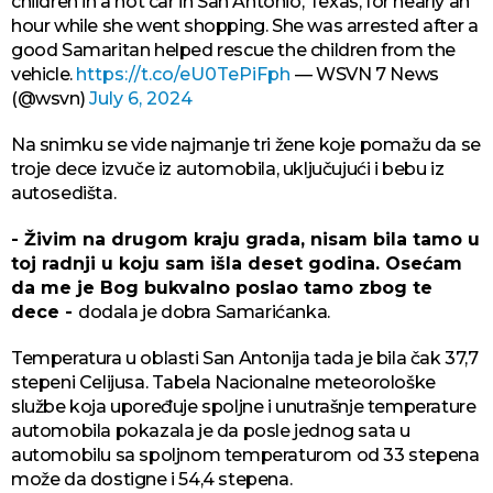
children in a hot car in San Antonio, Texas, for nearly an
hour while she went shopping. She was arrested after a
good Samaritan helped rescue the children from the
vehicle.
https://t.co/eU0TePiFph
— WSVN 7 News
(@wsvn)
July 6, 2024
Na snimku se vide najmanje tri žene koje pomažu da se
troje dece izvuče iz automobila, uključujući i bebu iz
autosedišta.
- Živim na drugom kraju grada, nisam bila tamo u
toj radnji u koju sam išla deset godina. Osećam
da me je Bog bukvalno poslao tamo zbog te
dece -
dodala je dobra Samarićanka.
Temperatura u oblasti San Antonija tada je bila čak 37,7
stepeni Celijusa. Tabela Nacionalne meteorološke
službe koja upoređuje spoljne i unutrašnje temperature
automobila pokazala je da posle jednog sata u
automobilu sa spoljnom temperaturom od 33 stepena
može da dostigne i 54,4 stepena.