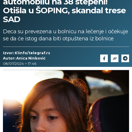
automobilu na 38 stepeni!
Otišla u ŠOPING, skandal trese
SAD
Deca su prevezena u bolnicu na lečenje i očekuje
se da će istog dana biti otpuštena iz bolnice
Izvor: K1info/telegraf.rs
Autor: Anica Ninković
08/07/2024 > 17:46