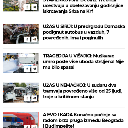
učestvuju u obeležavanju godišnjice
iskrcavanja Srba na Krf
UŽAS U SIRIJI: U predrgrađu Damaska
podignut autobus u vazduh, 7
povređenih, ima i poginulih
TRAGEDIJA U VIŠNJICI: Muškarac
umro posle više uboda stršljena! Nije
mu bilo spasa!
UŽAS U NEMAČKOJ: U sudaru dva
tramvaja povređeno više od 25 ljudi,
troje u kritičnom stanju
A EVO I KADA Konačno počinje sa
radom brza pruga između Beograda
i Budimpešte!