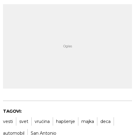
TAGOVI:
vesti
svet
vrućina
hapšenje
majka
deca
automobil
San Antonio