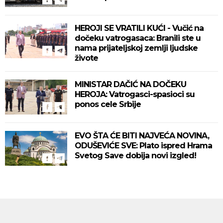
HEROJI SE VRATILI KUĆI - Vučić na
dočeku vatrogasaca: Branili ste u
nama prijateljskoj zemlji ljudske
živote
MINISTAR DAČIĆ NA DOČEKU
HEROJA: Vatrogasci-spasioci su
ponos cele Srbije
EVO ŠTA ĆE BITI NAJVEĆA NOVINA,
ODUŠEVIĆE SVE: Plato ispred Hrama
Svetog Save dobija novi izgled!