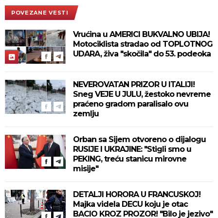
POVEZANE VESTI
Vrućina u AMERICI BUKVALNO UBIJA!
Motociklista stradao od TOPLOTNOG
UDARA, živa "skočila" do 53. podeoka
NEVEROVATAN PRIZOR U ITALIJI!
Sneg VEJE U JULU, žestoko nevreme
praćeno gradom paralisalo ovu
zemlju
Orban sa Sijem otvoreno o dijalogu
RUSIJE I UKRAJINE: "Stigli smo u
PEKING, treću stanicu mirovne
misije"
DETALJI HORORA U FRANCUSKOJ!
Majka videla DECU koju je otac
BACIO KROZ PROZOR! "Bilo je jezivo"