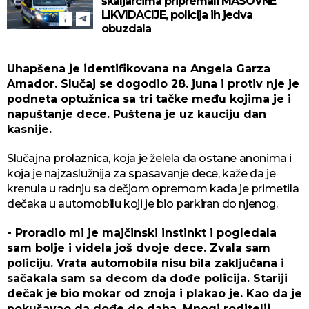
škaljarcima pripremali MASOVNE
LIKVIDACIJE, policija ih jedva
obuzdala
Uhapšena je identifikovana na Angela Garza
Amador. Slučaj se dogodio 28. juna i protiv nje je
podneta optužnica sa tri tačke među kojima je i
napuštanje dece. Puštena je uz kauciju dan
kasnije.
Slučajna prolaznica, koja je želela da ostane anonima i
koja je najzaslužnija za spasavanje dece, kaže da je
krenula u radnju sa dečjom opremom kada je primetila
dečaka u automobilu koji je bio parkiran do njenog.
- Proradio mi je majčinski instinkt i pogledala
sam bolje i videla još dvoje dece. Zvala sam
policiju. Vrata automobila nisu bila zaključana i
sačakala sam sa decom da dođe policija. Stariji
dečak je bio mokar od znoja i plakao je. Kao da je
pokušavao da dođe do daha. Mnogi roditelji