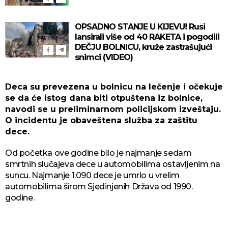
OPSADNO STANJE U KIJEVU! Rusi
lansirali više od 40 RAKETA i pogodili
DEČJU BOLNICU, kruže zastrašujući
snimci (VIDEO)
Deca su prevezena u bolnicu na lečenje i očekuje
se da će istog dana biti otpuštena iz bolnice,
navodi se u preliminarnom policijskom izveštaju.
O incidentu je obaveštena služba za zaštitu
dece.
Od početka ove godine bilo je najmanje sedam
smrtnih slučajeva dece u automobilima ostavljenim na
suncu. Najmanje 1.090 dece je umrlo u vrelim
automobilima širom Sjedinjenih Država od 1990.
godine.