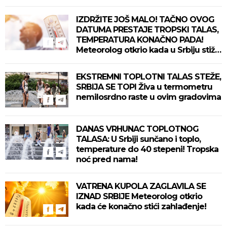
IZDRŽITE JOŠ MALO! TAČNO OVOG
DATUMA PRESTAJE TROPSKI TALAS,
TEMPERATURA KONAČNO PADA!
Meteorolog otkrio kada u Srbiju stiže
zahlađenje!
EKSTREMNI TOPLOTNI TALAS STEŽE,
SRBIJA SE TOPI Živa u termometru
nemilosrdno raste u ovim gradovima
DANAS VRHUNAC TOPLOTNOG
TALASA: U Srbiji sunčano i toplo,
temperature do 40 stepeni! Tropska
noć pred nama!
VATRENA KUPOLA ZAGLAVILA SE
IZNAD SRBIJE Meteorolog otkrio
kada će konačno stići zahlađenje!