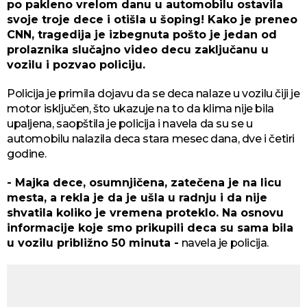
po pakleno vrelom danu u automobilu ostavila
svoje troje dece i otišla u šoping! Kako je preneo
CNN, tragedija je izbegnuta pošto je jedan od
prolaznika slučajno video decu zaključanu u
vozilu i pozvao policiju.
Policija je primila dojavu da se deca nalaze u vozilu čiji je
motor isključen, što ukazuje na to da klima nije bila
upaljena, saopštila je policija i navela da su se u
automobilu nalazila deca stara mesec dana, dve i četiri
godine.
- Majka dece, osumnjičena, zatečena je na licu
mesta, a rekla je da je ušla u radnju i da nije
shvatila koliko je vremena proteklo. Na osnovu
informacije koje smo prikupili deca su sama bila
u vozilu približno 50 minuta -
navela je policija.