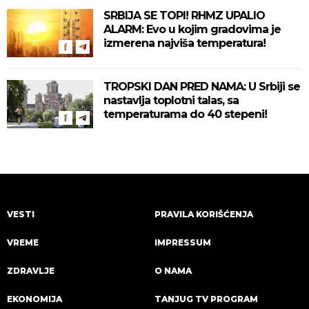
SRBIJA SE TOPI! RHMZ UPALIO
ALARM: Evo u kojim gradovima je
izmerena najviša temperatura!
TROPSKI DAN PRED NAMA: U Srbiji se
nastavlja toplotni talas, sa
temperaturama do 40 stepeni!
VESTI
PRAVILA KORIŠĆENJA
VREME
IMPRESSUM
ZDRAVLJE
O NAMA
EKONOMIJA
TANJUG TV PROGRAM