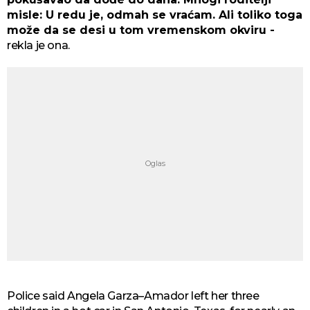
misle: U redu je, odmah se vraćam. Ali toliko toga
može da se desi u tom vremenskom okviru -
rekla je ona.
Police said Angela Garza–Amador left her three