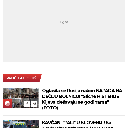
PROČITAJTE JOŠ
Oglasila se Rusija nakon NAPADA NA
DEČIJU BOLNICU! "Slične HISTERIJE
Kijeva dešavaju se godinama"
(FOTO)
KAVČANI "PALI" U SLOVENIJI! Sa