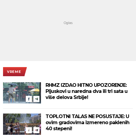
VREME
RHMZ IZDAO HITNO UPOZORENJE:
Pljuskovi u naredna dva ili tri sata u
više delova Srbije!
TOPLOTNI TALAS NE POSUSTAJE: U
ovim gradovima izmereno paklenih
40 stepeni!