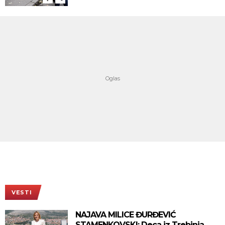
VESTI
NAJAVA MILICE ĐURĐEVIĆ
STAMENKOVSKI: Deca iz Trebinja