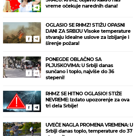
vreme očekuje narednih dana!
OGLASIO SE RHMZ! STIŽU OPASNI
DANI ZA SRBIJU Visoke temperature
stvaraju idealne uslove za izbijanje i
širenje požara!
PONEGDE OBLAČNO SA
PLJUSKOVIMA: U Srbiji danas
sunčano i toplo, najviše do 36
stepeni!
RHMZ SE HITNO OGLASIO! STIŽE
NEVREME: Izdato upozorenje za ova
tri dela Srbije!
UVEČE NAGLA PROMENA VREMENA: U
Srbiji danas toplo, temperature do 37