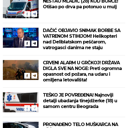
NESTAO MLADIĆ (28) KOD BORČE!
Otišao po drva pa potonuo u mulj
DAČIĆ OBJAVIO SNIMAK BORBE SA
VATRENOM STIHIJOM! Helikopteri
nad Deliblatskom peščarom,
vatrogasci danima ne staju
CRVENI ALARM U GRČKOJ! DRŽAVA
DIGLA SVE NA NOGE: Preti ogromna
opasnost od požara, na udaru i
omiljena letovališta!
TEŠKO JE POVREĐENA! Najnoviji
detalji ubadanja tinejdžerke (18) u
samom centru Beograda
PRONAĐENO TELO MUŠKARCA NA