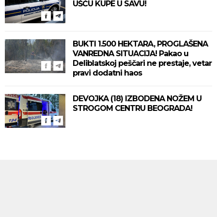
UŠĆU KUPE U SAVU!
BUKTI 1.500 HEKTARA, PROGLAŠENA
VANREDNA SITUACIJA! Pakao u
Deliblatskoj peščari ne prestaje, vetar
pravi dodatni haos
DEVOJKA (18) IZBODENA NOŽEM U
STROGOM CENTRU BEOGRADA!