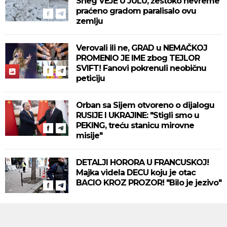
Sneg VEJE U JULU, žestoko nevreme
praćeno gradom paralisalo ovu
zemlju
Verovali ili ne, GRAD u NEMAČKOJ
PROMENIO JE IME zbog TEJLOR
SVIFT! Fanovi pokrenuli neobičnu
peticiju
Orban sa Sijem otvoreno o dijalogu
RUSIJE I UKRAJINE: "Stigli smo u
PEKING, treću stanicu mirovne
misije"
DETALJI HORORA U FRANCUSKOJ!
Majka videla DECU koju je otac
BACIO KROZ PROZOR! "Bilo je jezivo"