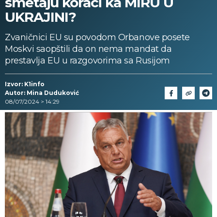
smetaju koraci ka MIRU U
UKRAJINI?
Zvaničnici EU su povodom Orbanove posete
Moskvi saopštili da on nema mandat da
prestavlja EU u razgovorima sa Rusijom
Izvor: K1info
Autor: Mina Duduković
08/07/2024 > 14:29