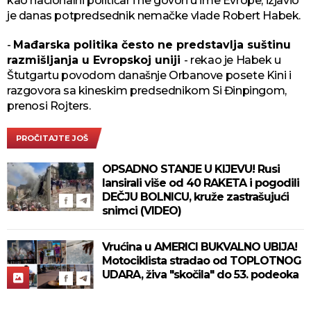
kao nacionalni političar i ne govori u ime Evrope, izjavio
je danas potpredsednik nemačke vlade Robert Habek.
-
Mađarska politika često ne predstavlja suštinu
razmišljanja u Evropskoj uniji
- rekao je Habek u
Štutgartu povodom današnje Orbanove posete Kini i
razgovora sa kineskim predsednikom Si Đinpingom,
prenosi Rojters.
PROČITAJTE JOŠ
OPSADNO STANJE U KIJEVU! Rusi
lansirali više od 40 RAKETA i pogodili
DEČJU BOLNICU, kruže zastrašujući
snimci (VIDEO)
Vrućina u AMERICI BUKVALNO UBIJA!
Motociklista stradao od TOPLOTNOG
UDARA, živa "skočila" do 53. podeoka