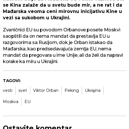
se Kina zalaže da u svetu bude mir, a ne rat i da
Mađarska veoma ceni mirovnu inicijativu Kine u
vezi sa sukobom u Ukrajini.
Zvaničnici EU su povodom Orbanove posete Moskvi
saopštili da on nema mandat da prestavlja EU u
razgovorima sa Rusijom, dok je Orban istakao da
Mađarska, kao predsedavajuća zemlja EU, nema
mandat da pregovara u ime Unije, ali da želi da napravi
korake ka miru u Ukrajini.
TAGOVI:
vesti
svet
Viktor Orban
Peking
Ukrajina
Moskva
EU
Ostavite komentar