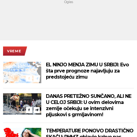
VREME
EL NINJO MENJA ZIMU U SRBIJI: Evo
šta prve prognoze najavljuju za
predstojeću zimu
DANAS PRETEŽNO SUNČANO, ALI NE
U CELOJ SRBIJI: U ovim delovima
zemlje očekuju se intenzivni
pljuskovi s grmljavinom!
TEMPERATURE PONOVO DRASTIČNO
SKAČU: RHMZ objavio kakvo nas