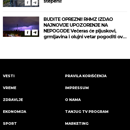
stepeni!
BUDITE OPREZNI! RHMZ IZDAO
NAJNOVIJE UPOZORENJE NA
NEPOGODE Večeras će pljuskovi,
grmljavina i olujni vetar pogoditi ove
delove zemlje!
VESTI
PRAVILA KORIŠĆENJA
VREME
IMPRESSUM
ZDRAVLJE
O NAMA
EKONOMIJA
TANJUG TV PROGRAM
SPORT
MARKETING