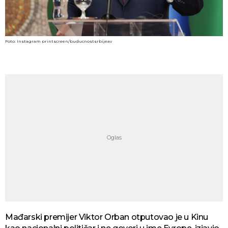
Foto: Instagram printscreen/buducnostsrbijeav
Mađarski premijer Viktor Orban otputovao je u Kinu