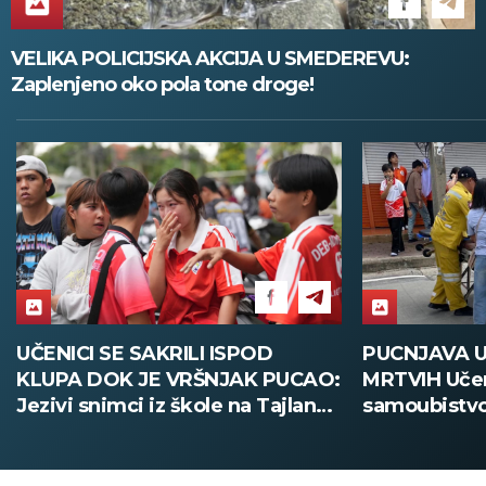
VELIKA POLICIJSKA AKCIJA U SMEDEREVU:
Zaplenjeno oko pola tone droge!
PUCNJAVA U ŠKOLI, OSMORO
PARTIZ
AO:
MRTVIH Učenik izvršio napad, pa
PROTIVN
andu
samoubistvo! Užasne scene sa
ubedlji
Tajlanda (FOTO)
Tobol! (