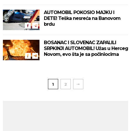
AUTOMOBIL POKOSIO MAJKU I
DETE! Teška nesreća na Banovom
brdu
BOSANAC I SLOVENAC ZAPALILI
SRPKINJI AUTOMOBIL! Užas u Herceg
Novom, evo šta je sa počiniocima
1
2