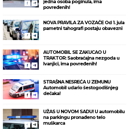
jedna osoba poginula, ima
povređenih!
NOVA PRAVILA ZA VOZAČE Od 1. jula
pametni tahografi postaju obavezni
AUTOMOBIL SE ZAKUCAO U
TRAKTOR: Saobraćajna nezgoda u
Ivanjici, ima povređenih!
STRAŠNA NESREĆA U ZEMUNU
Automobil udario šestogodišnjeg
dečaka!
UŽAS U NOVOM SADU! U automobilu
na parkingu pronađeno telo
muškarca