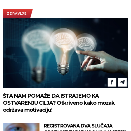
ZDRAVLJE
ŠTA NAM POMAŽE DA ISTRAJEMO KA
OSTVARENJU CILJA? Otkriveno kako mozak
održava motivaciju!
REGISTROVANA DVA SLUČAJA