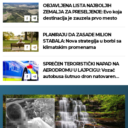
OBJAVLJENA LISTA NAJBOLJIH
ZEMALJA ZA PRESELJENJE: Evo koja
destinacija je zauzela prvo mesto
PLANIRAJU DA ZASADE MILION
STABALA: Nova strategija u borbi sa
klimatskim promenama
SPREČEN TERORISTIČKI NAPAD NA
AERODROMU U LAJPCIGU: Vozač
autobusa šutnuo dron natovaren
eksplozivom