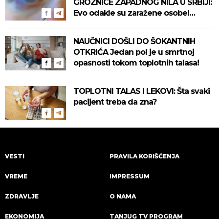
GROZNICE ZAPADNOG NILA U SRBIJI:
Evo odakle su zaražene osobe!
Pročitajte na vreme savete "Batuta"
za zaštitu!
NAUČNICI DOŠLI DO ŠOKANTNIH
OTKRIĆA Jedan pol je u smrtnoj
opasnosti tokom toplotnih talasa!
TOPLOTNI TALAS I LEKOVI: Šta svaki
pacijent treba da zna?
VESTI
PRAVILA KORIŠĆENJA
VREME
IMPRESSUM
ZDRAVLJE
O NAMA
EKONOMIJA
TANJUG TV PROGRAM