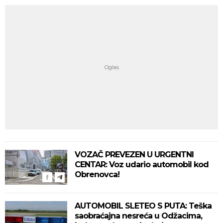
VOZAČ PREVEZEN U URGENTNI
CENTAR: Voz udario automobil kod
Obrenovca!
AUTOMOBIL SLETEO S PUTA: Teška
saobraćajna nesreća u Odžacima,