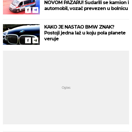
NOVOM PAZARU! Sudarili se kamion i
automobil, vozač prevezen u bolnicu
KAKO JE NASTAO BMW ZNAK?
Postoji jedna laž u koju pola planete
veruje