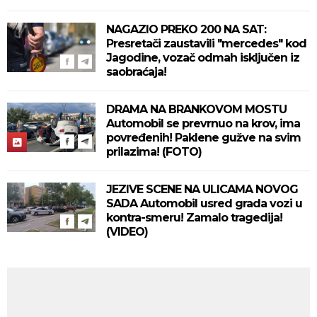
NAGAZIO PREKO 200 NA SAT:
Presretači zaustavili "mercedes" kod
Jagodine, vozač odmah isključen iz
saobraćaja!
DRAMA NA BRANKOVOM MOSTU
Automobil se prevrnuo na krov, ima
povređenih! Paklene gužve na svim
prilazima! (FOTO)
JEZIVE SCENE NA ULICAMA NOVOG
SADA Automobil usred grada vozi u
kontra-smeru! Zamalo tragedija!
(VIDEO)