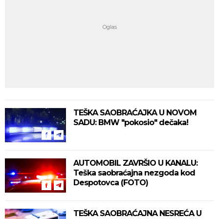
TEŠKA SAOBRAĆAJKA U NOVOM
SADU: BMW "pokosio" dečaka!
AUTOMOBIL ZAVRŠIO U KANALU:
Teška saobraćajna nezgoda kod
Despotovca (FOTO)
TEŠKA SAOBRAĆAJNA NESREĆA U