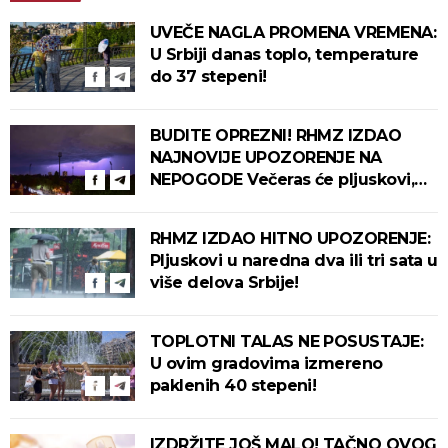
UVEČE NAGLA PROMENA VREMENA:
U Srbiji danas toplo, temperature
do 37 stepeni!
BUDITE OPREZNI! RHMZ IZDAO
NAJNOVIJE UPOZORENJE NA
NEPOGODE Večeras će pljuskovi,
grmljavina i olujni vetar pogoditi
ove delove zemlje!
RHMZ IZDAO HITNO UPOZORENJE:
Pljuskovi u naredna dva ili tri sata u
više delova Srbije!
TOPLOTNI TALAS NE POSUSTAJE:
U ovim gradovima izmereno
paklenih 40 stepeni!
IZDRŽITE JOŠ MALO! TAČNO OVOG