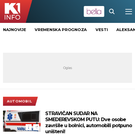
NAJNOVIJE
VREMENSKA PROGNOZA
VESTI
ALEKSAN
AUTOMOBIL
STRAVIČAN SUDAR NA
SMEDEREVSKOM PUTU: Dve osobe
završile u bolnici, automobili potpuno
uništeni!