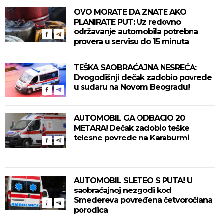
OVO MORATE DA ZNATE AKO
PLANIRATE PUT: Uz redovno
održavanje automobila potrebna
provera u servisu do 15 minuta
TEŠKA SAOBRAĆAJNA NESREĆA:
Dvogodišnji dečak zadobio povrede
u sudaru na Novom Beogradu!
AUTOMOBIL GA ODBACIO 20
METARA! Dečak zadobio teške
telesne povrede na Karaburmi
AUTOMOBIL SLETEO S PUTA! U
saobraćajnoj nezgodi kod
Smedereva povređena četvoročlana
porodica