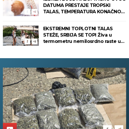
DATUMA PRESTAJE TROPSKI
TALAS, TEMPERATURA KONAČNO
PADA! Meteorolog otkrio kada u
Srbiju stiže zahlađenje!
EKSTREMNI TOPLOTNI TALAS
STEŽE, SRBIJA SE TOPI Živa u
termometru nemilosrdno raste u
ovim gradovima