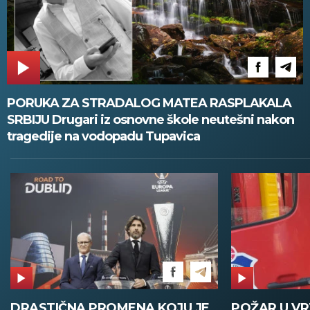
PORUKA ZA STRADALOG MATEA RASPLAKALA
SRBIJU Drugari iz osnovne škole neutešni nakon
tragedije na vodopadu Tupavica
JE
POŽAR U VRTIĆU NA VOŽDOVCU
SINIŠA 