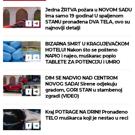
Jedna ŽRTVA požara u NOVOM SADU
ima samo 19 godina! U spaljenom
STANU pronađena DVA TELA, ovo su
najnoviji detalji
BIZARNA SMRT U KRAGUJEVAČKOM
HOTELU! Nakon što se pošteno
NAPIO i najeo, muškarac popio
TABLETE ZA POTENCIJU i UMRO
DIM SE NADVIO NAD CENTROM
NOVOG SADA! Sirene odjekuju
gradom, GORI STAN u stambenoj
zgradi (VIDEO)
Kraj POTRAGE NA DRINI! Pronađeno
TELO muškarca koji je nestao u reci