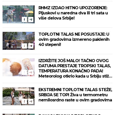
RHMZ IZDAO HITNO UPOZORENJE:
Pljuskovi u naredna dva ili tri sata u
više delova Srbije!
TOPLOTNI TALAS NE POSUSTAJE: U
ovim gradovima izmereno paklenih
40 stepeni!
IZDRŽITE JOŠ MALO! TAČNO OVOG
DATUMA PRESTAJE TROPSKI TALAS,
TEMPERATURA KONAČNO PADA!
Meteorolog otkrio kada u Srbiju stiže
zahlađenje!
EKSTREMNI TOPLOTNI TALAS STEŽE,
SRBIJA SE TOPI Živa u termometru
nemilosrdno raste u ovim gradovima