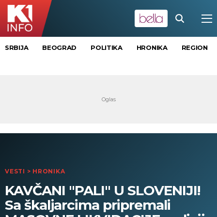
SRBIJA
BEOGRAD
POLITIKA
HRONIKA
REGION
VESTI
>
HRONIKA
KAVČANI "PALI" U SLOVENIJI!
Sa škaljarcima pripremali