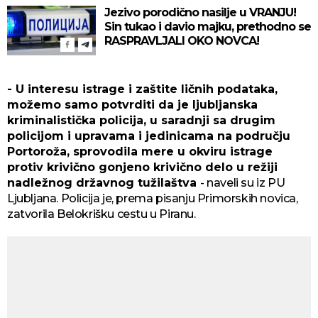
Jezivo porodično nasilje u VRANJU!
Sin tukao i davio majku, prethodno se
RASPRAVLJALI OKO NOVCA!
- U interesu istrage i zaštite ličnih podataka,
možemo samo potvrditi da je ljubljanska
kriminalistička policija, u saradnji sa drugim
policijom i upravama i jedinicama na području
Portoroža, sprovodila mere u okviru istrage
protiv krivično gonjeno krivično delo u režiji
nadležnog državnog tužilaštva
- naveli su iz PU
Ljubljana. Policija je, prema pisanju Primorskih novica,
zatvorila Belokrišku cestu u Piranu.