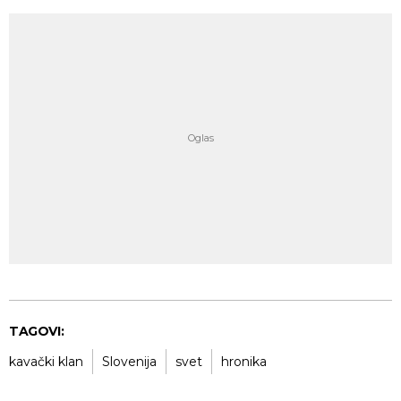
TAGOVI:
kavački klan
Slovenija
svet
hronika