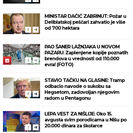
MINISTAR DAČIĆ ZABRINUT: Požar u
Deliblatskoj peščari zahvatio je više
od 700 hektara
PAO ŠANER LAŽNJAKA U NOVOM
PAZARU: Zaplenjene kopije poznatih
brendova u vrednosti od 110.000
evra! (FOTO)
STAVIO TAČKU NA GLASINE: Tramp
odbacio navode o sukobu sa
Hegsetom, zadovoljan njegovim
radom u Pentagonu
LEPA VEST ZA NIŠLIJE: Oko 15.
avgusta svim porodicama u Nišu po
20.000 dinara za školarce