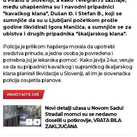
u Piranu u Sloveniji, a kako Telegraf.rs saznaje,
među uhapšenima su i navodni pripadnici
"kavačkog klana", Dušan Đ. i Stefan B., koji se
sumnjiče da su u Ljubljani početkom prošle
godine likvidirali Igora Mančića, a sumnjiče se za
ubistva i drugih pripadnika "škaljarskog klana".
Policija je prilikom hapšenja morala da upotrebi
sredstva prinude, a jedna osoba je povređena i
potrebna joj je lekarska pomoć. Kako javlja 24ur, veruje
se da su pripadnici kavačkog i supraničkog škaljarskog
klana planirali likvidacije u Sloveniji, ali im je slovenačka
policija osujetila planove.
PROČITAJTE JOŠ
Novi detalji užasa u Novom Sadu!
Stradali momci su se nedavno
doselili u potkrovlje, VRATA BILA
ZAKLJUČANA