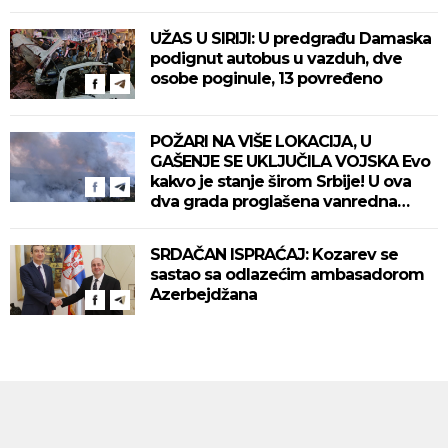
UŽAS U SIRIJI: U predgrađu Damaska
podignut autobus u vazduh, dve
osobe poginule, 13 povređeno
POŽARI NA VIŠE LOKACIJA, U
GAŠENJE SE UKLJUČILA VOJSKA Evo
kakvo je stanje širom Srbije! U ova
dva grada proglašena vanredna
situacija! (VIDEO)
SRDAČAN ISPRAĆAJ: Kozarev se
sastao sa odlazećim ambasadorom
Azerbejdžana