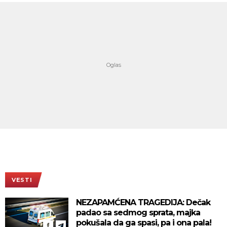
VESTI
NEZAPAMĆENA TRAGEDIJA: Dečak
padao sa sedmog sprata, majka
pokušala da ga spasi, pa i ona pala!