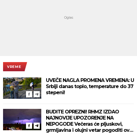
VREME
UVEČE NAGLA PROMENA VREMENA: U
Srbiji danas toplo, temperature do 37
stepeni!
BUDITE OPREZNI! RHMZ IZDAO
NAJNOVIJE UPOZORENJE NA
NEPOGODE Večeras će pljuskovi,
grmljavina i olujni vetar pogoditi ove
delove zemlje!