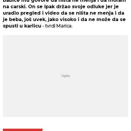
babice mu govore da ništa ne menja i da moram
na carski. On se ipak držao svoje odluke jer je
uradio pregled i video da se ništa ne menja i da
je beba, još uvek, jako visoko i da ne može da se
spusti u karlicu
- tvrdi Marica.