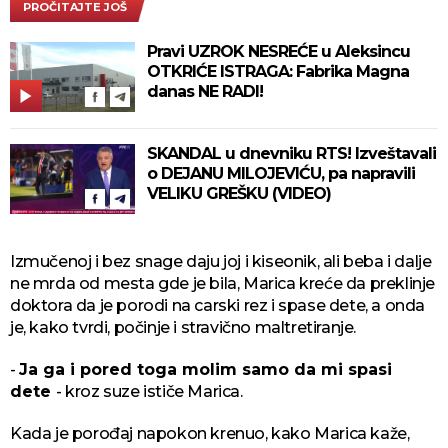
PROČITAJTE JOŠ
Pravi UZROK NESREĆE u Aleksincu
OTKRIĆE ISTRAGA: Fabrika Magna
danas NE RADI!
SKANDAL u dnevniku RTS! Izveštavali
o DEJANU MILOJEVIĆU, pa napravili
VELIKU GREŠKU (VIDEO)
Izmučenoj i bez snage daju joj i kiseonik, ali beba i dalje
ne mrda od mesta gde je bila, Marica kreće da preklinje
doktora da je porodi na carski rez i spase dete, a onda
je, kako tvrdi, počinje i stravično maltretiranje.
-
Ja ga i pored toga molim samo da mi spasi
dete
- kroz suze ističe Marica.
Kada je porođaj napokon krenuo, kako Marica kaže,