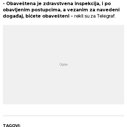
- Obaveštena je zdravstvena inspekcija, i po
obavljenim postupcima, a vezanim za navedeni
događaj, bićete obavešteni -
rekli su za Telegraf.
TAGOVI: