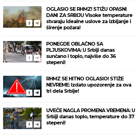
OGLASIO SE RHMZ! STIŽU OPASNI
DANI ZA SRBIJU Visoke temperature
stvaraju idealne uslove za izbijanje i
širenje požara!
PONEGDE OBLAČNO SA
PLJUSKOVIMA: U Srbiji danas
sunčano i toplo, najviše do 36
stepeni!
RHMZ SE HITNO OGLASIO! STIŽE
NEVREME: Izdato upozorenje za ova
tri dela Srbije!
UVEČE NAGLA PROMENA VREMENA: U
Srbiji danas toplo, temperature do 37
stepeni!