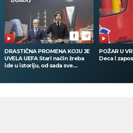
DRASTIČNA PROMENA KOJU JE
POŽAR U V
UVELA UEFA Stari način žreba
Deca i zapos
ide u istoriju, od sada sve
digitalno