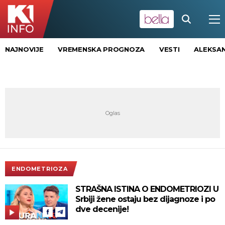
NAJNOVIJE
VREMENSKA PROGNOZA
VESTI
ALEKSAN
ENDOMETRIOZA
STRAŠNA ISTINA O ENDOMETRIOZI U
Srbiji žene ostaju bez dijagnoze i po
dve decenije!