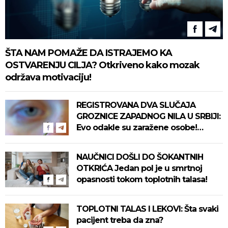
ŠTA NAM POMAŽE DA ISTRAJEMO KA
OSTVARENJU CILJA? Otkriveno kako mozak
održava motivaciju!
REGISTROVANA DVA SLUČAJA
GROZNICE ZAPADNOG NILA U SRBIJI:
Evo odakle su zaražene osobe!
Pročitajte na vreme savete "Batuta"
za zaštitu!
NAUČNICI DOŠLI DO ŠOKANTNIH
OTKRIĆA Jedan pol je u smrtnoj
opasnosti tokom toplotnih talasa!
TOPLOTNI TALAS I LEKOVI: Šta svaki
pacijent treba da zna?