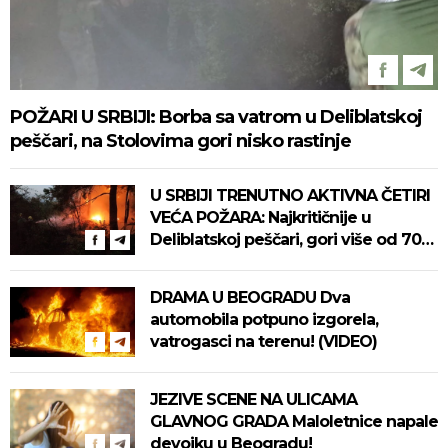
POŽARI U SRBIJI: Borba sa vatrom u Deliblatskoj
peščari, na Stolovima gori nisko rastinje
U SRBIJI TRENUTNO AKTIVNA ČETIRI
VEĆA POŽARA: Najkritičnije u
Deliblatskoj peščari, gori više od 700
hektara! Na terenu skoro 500 ljudi!
DRAMA U BEOGRADU Dva
automobila potpuno izgorela,
vatrogasci na terenu! (VIDEO)
JEZIVE SCENE NA ULICAMA
GLAVNOG GRADA Maloletnice napale
devojku u Beogradu!