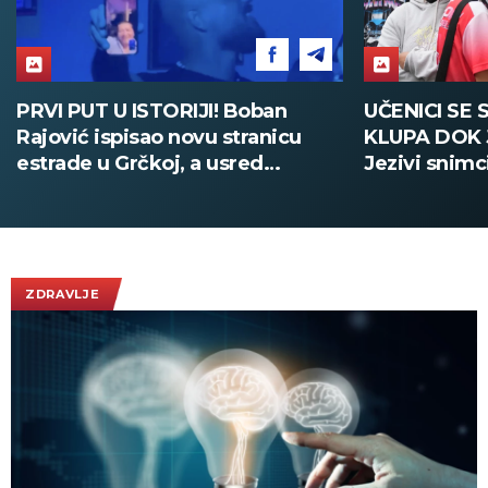
PRVI PUT U ISTORIJI! Boban
UČENICI SE 
Rajović ispisao novu stranicu
KLUPA DOK 
estrade u Grčkoj, a usred
Jezivi snimc
nastupa pozvao Acu Pejovića!
(UZNEMIRUJ
(VIDEO)
ZDRAVLJE