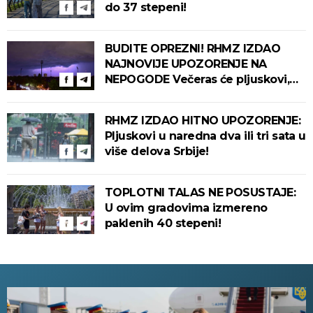
do 37 stepeni!
BUDITE OPREZNI! RHMZ IZDAO
NAJNOVIJE UPOZORENJE NA
NEPOGODE Večeras će pljuskovi,
grmljavina i olujni vetar pogoditi
ove delove zemlje!
RHMZ IZDAO HITNO UPOZORENJE:
Pljuskovi u naredna dva ili tri sata u
više delova Srbije!
TOPLOTNI TALAS NE POSUSTAJE:
U ovim gradovima izmereno
paklenih 40 stepeni!