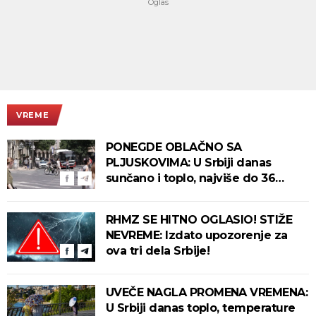
VREME
PONEGDE OBLAČNO SA
PLJUSKOVIMA: U Srbiji danas
sunčano i toplo, najviše do 36
stepeni!
RHMZ SE HITNO OGLASIO! STIŽE
NEVREME: Izdato upozorenje za
ova tri dela Srbije!
UVEČE NAGLA PROMENA VREMENA:
U Srbiji danas toplo, temperature