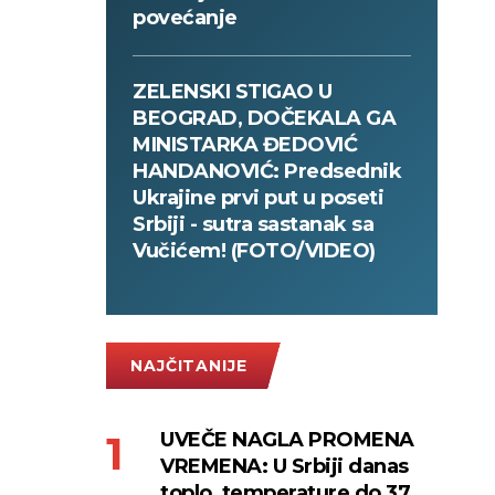
povećanje
ZELENSKI STIGAO U
BEOGRAD, DOČEKALA GA
MINISTARKA ĐEDOVIĆ
HANDANOVIĆ: Predsednik
Ukrajine prvi put u poseti
Srbiji - sutra sastanak sa
Vučićem! (FOTO/VIDEO)
NAJČITANIJE
UVEČE NAGLA PROMENA
VREMENA: U Srbiji danas
toplo, temperature do 37