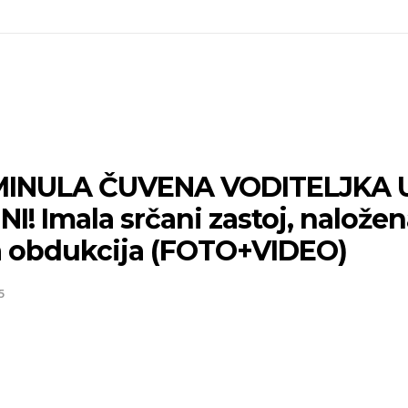
INULA ČUVENA VODITELJKA U
I! Imala srčani zastoj, nalože
a obdukcija (FOTO+VIDEO)
5