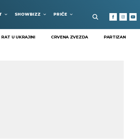
T
SHOWBIZZ
PRIČE
FUN BOX
KULTURA I
RAT U UKRAJINI
CRVENA ZVEZDA
PARTIZAN