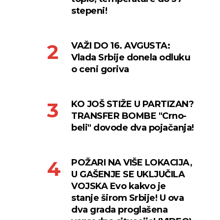
stepeni!
VAŽI DO 16. AVGUSTA:
Vlada Srbije donela odluku
o ceni goriva
KO JOŠ STIŽE U PARTIZAN?
TRANSFER BOMBE "Crno-
beli" dovode dva pojačanja!
POŽARI NA VIŠE LOKACIJA,
U GAŠENJE SE UKLJUČILA
VOJSKA Evo kakvo je
stanje širom Srbije! U ova
dva grada proglašena