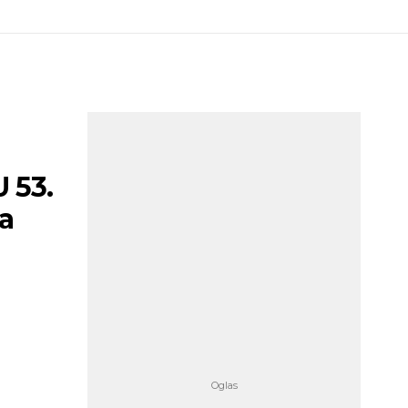
 53.
na