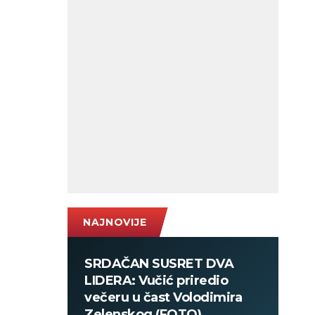
NAJNOVIJE
SRDAČAN SUSRET DVA
LIDERA: Vučić priredio
večeru u čast Volodimira
Zelenskog (FOTO)