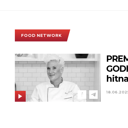
FOOD NETWORK
PREM
GODIN
hitn
18.06.202