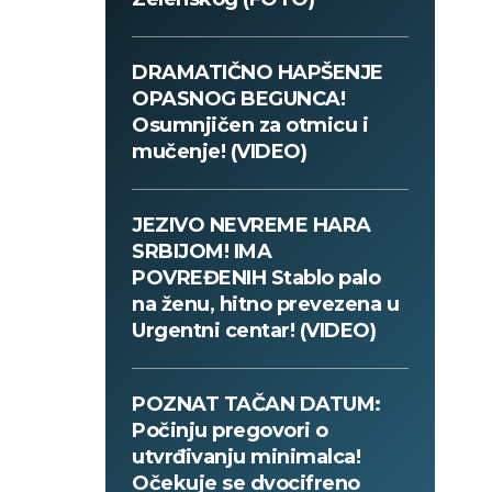
DRAMATIČNO HAPŠENJE
OPASNOG BEGUNCA!
Osumnjičen za otmicu i
mučenje! (VIDEO)
JEZIVO NEVREME HARA
SRBIJOM! IMA
POVREĐENIH Stablo palo
na ženu, hitno prevezena u
Urgentni centar! (VIDEO)
POZNAT TAČAN DATUM:
Počinju pregovori o
utvrđivanju minimalca!
Očekuje se dvocifreno