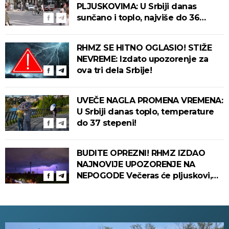
PLJUSKOVIMA: U Srbiji danas
sunčano i toplo, najviše do 36
stepeni!
RHMZ SE HITNO OGLASIO! STIŽE
NEVREME: Izdato upozorenje za
ova tri dela Srbije!
UVEČE NAGLA PROMENA VREMENA:
U Srbiji danas toplo, temperature
do 37 stepeni!
BUDITE OPREZNI! RHMZ IZDAO
NAJNOVIJE UPOZORENJE NA
NEPOGODE Večeras će pljuskovi,
grmljavina i olujni vetar pogoditi
ove delove zemlje!