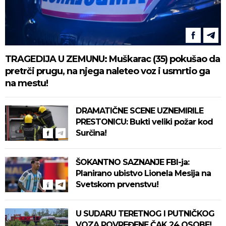
TRAGEDIJA U ZEMUNU: Muškarac (35) pokušao da
pretrči prugu, na njega naleteo voz i usmrtio ga
na mestu!
DRAMATIČNE SCENE UZNEMIRILE
PRESTONICU: Bukti veliki požar kod
Surčina!
ŠOKANTNO SAZNANJE FBI-ja:
Planirano ubistvo Lionela Mesija na
Svetskom prvenstvu!
U SUDARU TERETNOG I PUTNIČKOG
VOZA POVREĐENE ČAK 24 OSOBE!