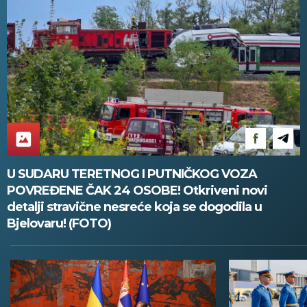
U SUDARU TERETNOG I PUTNIČKOG VOZA
POVREĐENE ČAK 24 OSOBE! Otkriveni novi
detalji stravične nesreće koja se dogodila u
Bjelovaru! (FOTO)