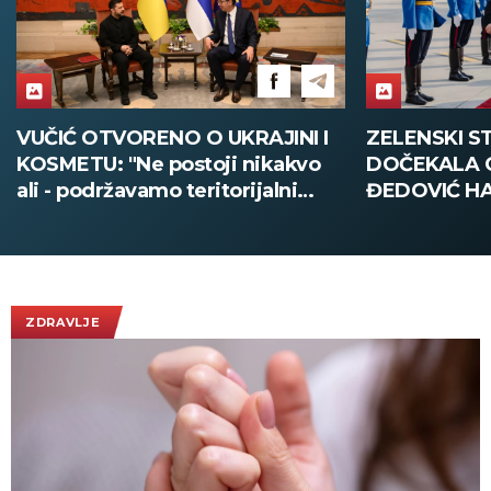
ZELENSKI STIGAO U BEOGRAD,
VELIKA POLI
DOČEKALA GA MINISTARKA
SMEDEREVU:
ĐEDOVIĆ HANDANOVIĆ:
pola tone dr
Predsednik Ukrajine prvi put u
poseti Srbiji - sutra sastanak sa
Vučićem! (FOTO/VIDEO)
ZDRAVLJE