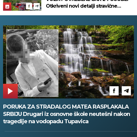
Otkriveni novi detalji stravične
nesreće koja se dogodila u
Bjelovaru! (FOTO)
PORUKA ZA STRADALOG MATEA RASPLAKALA
SRBIJU Drugari iz osnovne škole neutešni nakon
tragedije na vodopadu Tupavica