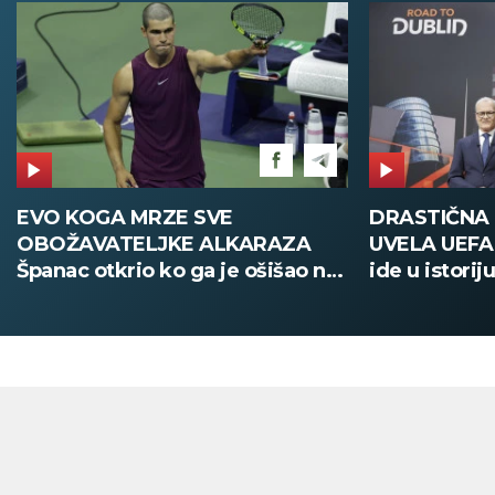
DRASTIČNA PROMENA KOJU JE
POŽAR U V
UVELA UEFA Stari način žreba
Deca i zapos
ide u istoriju, od sada sve
digitalno