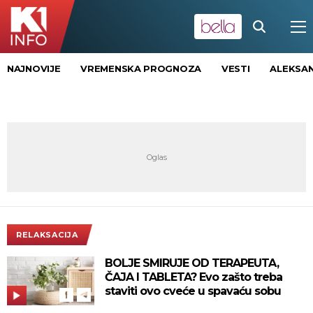
NAJNOVIJE
VREMENSKA PROGNOZA
VESTI
ALEKSAN
RELAKSACIJA
BOLJE SMIRUJE OD TERAPEUTA,
ČAJA I TABLETA? Evo zašto treba
staviti ovo cveće u spavaću sobu