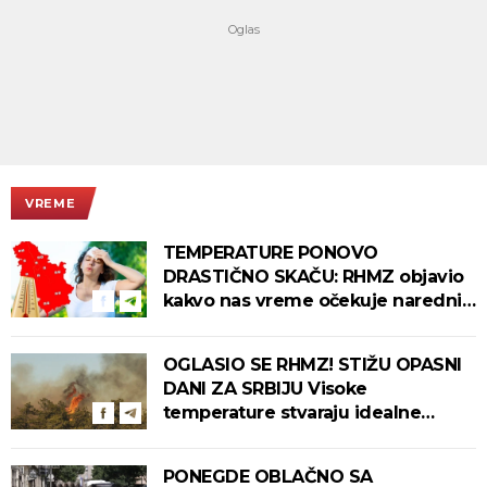
VREME
TEMPERATURE PONOVO
DRASTIČNO SKAČU: RHMZ objavio
kakvo nas vreme očekuje narednih
dana!
OGLASIO SE RHMZ! STIŽU OPASNI
DANI ZA SRBIJU Visoke
temperature stvaraju idealne
uslove za izbijanje i širenje požara!
PONEGDE OBLAČNO SA