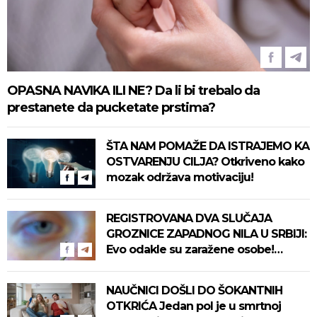
OPASNA NAVIKA ILI NE? Da li bi trebalo da
prestanete da pucketate prstima?
ŠTA NAM POMAŽE DA ISTRAJEMO KA
OSTVARENJU CILJA? Otkriveno kako
mozak održava motivaciju!
REGISTROVANA DVA SLUČAJA
GROZNICE ZAPADNOG NILA U SRBIJI:
Evo odakle su zaražene osobe!
Pročitajte na vreme savete "Batuta"
za zaštitu!
NAUČNICI DOŠLI DO ŠOKANTNIH
OTKRIĆA Jedan pol je u smrtnoj