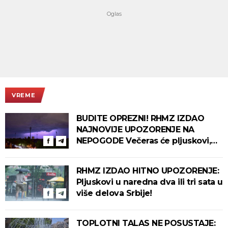
VREME
BUDITE OPREZNI! RHMZ IZDAO
NAJNOVIJE UPOZORENJE NA
NEPOGODE Večeras će pljuskovi,
grmljavina i olujni vetar pogoditi
ove delove zemlje!
RHMZ IZDAO HITNO UPOZORENJE:
Pljuskovi u naredna dva ili tri sata u
više delova Srbije!
TOPLOTNI TALAS NE POSUSTAJE: