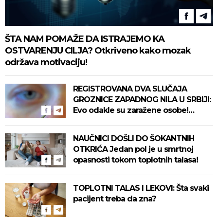
ŠTA NAM POMAŽE DA ISTRAJEMO KA
OSTVARENJU CILJA? Otkriveno kako mozak
održava motivaciju!
REGISTROVANA DVA SLUČAJA
GROZNICE ZAPADNOG NILA U SRBIJI:
Evo odakle su zaražene osobe!
Pročitajte na vreme savete "Batuta"
za zaštitu!
NAUČNICI DOŠLI DO ŠOKANTNIH
OTKRIĆA Jedan pol je u smrtnoj
opasnosti tokom toplotnih talasa!
TOPLOTNI TALAS I LEKOVI: Šta svaki
pacijent treba da zna?