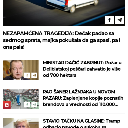
NEZAPAMĆENA TRAGEDIJA: Dečak padao sa
sedmog sprata, majka pokušala da ga spasi, pa i
ona pala!
MINISTAR DAČIĆ ZABRINUT: Požar u
Deliblatskoj peščari zahvatio je više
od 700 hektara
PAO ŠANER LAŽNJAKA U NOVOM
PAZARU: Zaplenjene kopije poznatih
brendova u vrednosti od 110.000
evra! (FOTO)
STAVIO TAČKU NA GLASINE: Tramp
odbacio navode o sukobu sa