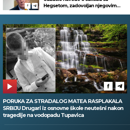
Hegsetom, zadovoljan njegovim
radom u Pentagonu
PORUKA ZA STRADALOG MATEA RASPLAKALA
SRBIJU Drugari iz osnovne škole neutešni nakon
tragedije na vodopadu Tupavica