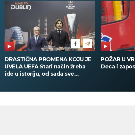
DRASTIČNA PROMENA KOJU JE
POŽAR U V
UVELA UEFA Stari način žreba
Deca i zapos
ide u istoriju, od sada sve
digitalno