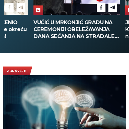
VUČIĆ U MRKONJIĆ GRADU NA
JEDINI PUT
CEREMONIJI OBELEŽAVANJA
KRVOPROLIĆ
DANA SEĆANJA NA STRADALE:
nastavljeni 
Nikada više nigde neće biti
Izraela o kra
"Oluje", Srbija dovoljno snažna
da zaštiti svoj narod!
(FOTO/VIDEO)
ZDRAVLJE