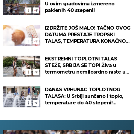
U ovim gradovima izmereno
paklenih 40 stepeni!
IZDRŽITE JOŠ MALO! TAČNO OVOG
DATUMA PRESTAJE TROPSKI
TALAS, TEMPERATURA KONAČNO
PADA! Meteorolog otkrio kada u
Srbiju stiže zahlađenje!
EKSTREMNI TOPLOTNI TALAS
STEŽE, SRBIJA SE TOPI Živa u
termometru nemilosrdno raste u
ovim gradovima
DANAS VRHUNAC TOPLOTNOG
TALASA: U Srbiji sunčano i toplo,
temperature do 40 stepeni!
Tropska noć pred nama!