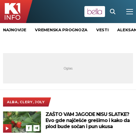
NAJNOVIJE
VREMENSKA PROGNOZA
VESTI
ALEKSAN
ALBA, CLERY, JOLY
ZAŠTO VAM JAGODE NISU SLATKE?
Evo gde najčešće grešimo i kako da
plod bude sočan i pun ukusa