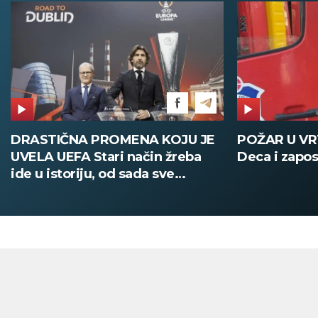
DRASTIČNA PROMENA KOJU JE
POŽAR U V
UVELA UEFA Stari način žreba
Deca i zapos
ide u istoriju, od sada sve
digitalno