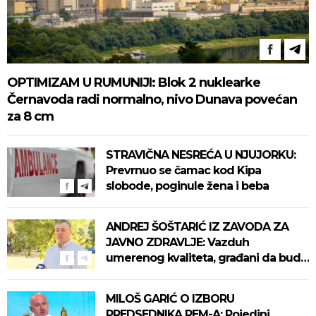
OPTIMIZAM U RUMUNIJI: Blok 2 nuklearke
Černavoda radi normalno, nivo Dunava povećan
za 8 cm
STRAVIČNA NESREĆA U NJUJORKU:
Prevrnuo se čamac kod Kipa
slobode, poginule žena i beba
ANDREJ ŠOŠTARIĆ IZ ZAVODA ZA
JAVNO ZDRAVLJE: Vazduh
umerenog kvaliteta, građani da budu
oprezni, nema mesta za paniku
MILOŠ GARIĆ O IZBORU
PREDSEDNIKA REM-A: Pojedini