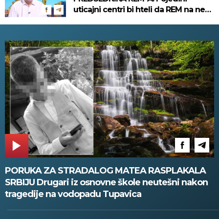
uticajni centri bi hteli da REM na neki
način pripada njima
PORUKA ZA STRADALOG MATEA RASPLAKALA
SRBIJU Drugari iz osnovne škole neutešni nakon
tragedije na vodopadu Tupavica