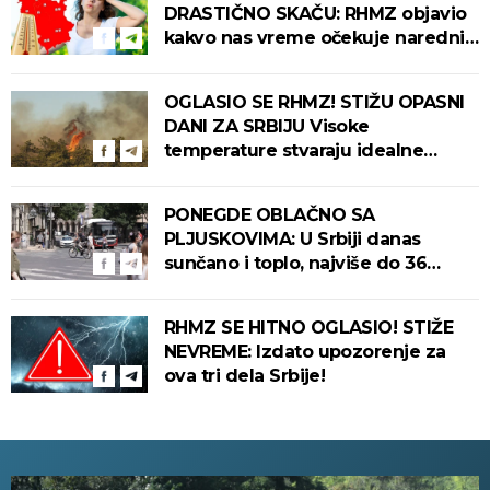
DRASTIČNO SKAČU: RHMZ objavio
kakvo nas vreme očekuje narednih
dana!
OGLASIO SE RHMZ! STIŽU OPASNI
DANI ZA SRBIJU Visoke
temperature stvaraju idealne
uslove za izbijanje i širenje požara!
PONEGDE OBLAČNO SA
PLJUSKOVIMA: U Srbiji danas
sunčano i toplo, najviše do 36
stepeni!
RHMZ SE HITNO OGLASIO! STIŽE
NEVREME: Izdato upozorenje za
ova tri dela Srbije!