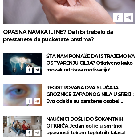
OPASNA NAVIKA ILI NE? Da li bi trebalo da
prestanete da pucketate prstima?
ŠTA NAM POMAŽE DA ISTRAJEMO KA
OSTVARENJU CILJA? Otkriveno kako
mozak održava motivaciju!
REGISTROVANA DVA SLUČAJA
GROZNICE ZAPADNOG NILA U SRBIJI:
Evo odakle su zaražene osobe!
Pročitajte na vreme savete "Batuta"
za zaštitu!
NAUČNICI DOŠLI DO ŠOKANTNIH
OTKRIĆA Jedan pol je u smrtnoj
opasnosti tokom toplotnih talasa!