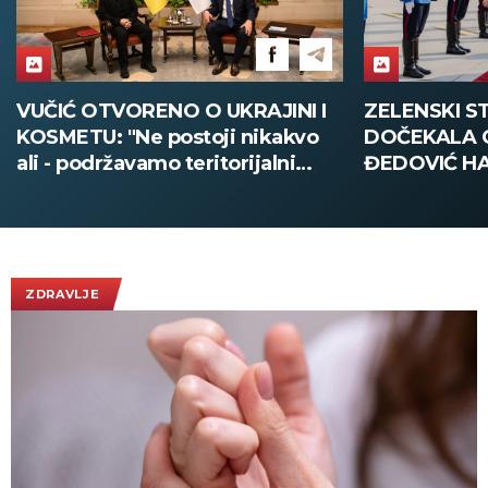
VUČIĆ OTVORENO O UKRAJINI I
ZELENSKI S
KOSMETU: "Ne postoji nikakvo
DOČEKALA 
ali - podržavamo teritorijalni
ĐEDOVIĆ H
integritet Ukrajine"
Predsednik U
poseti Srbiji
Vučićem! (
ZDRAVLJE