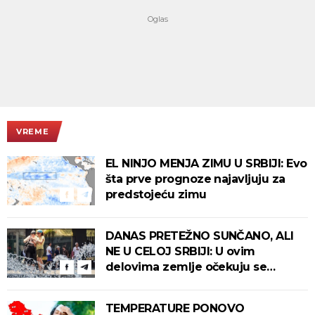
VREME
EL NINJO MENJA ZIMU U SRBIJI: Evo
šta prve prognoze najavljuju za
predstojeću zimu
DANAS PRETEŽNO SUNČANO, ALI
NE U CELOJ SRBIJI: U ovim
delovima zemlje očekuju se
intenzivni pljuskovi s grmljavinom!
TEMPERATURE PONOVO