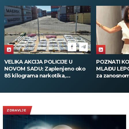
POZNATI KOŠARKAŠ OŽENIO
VUČIĆ U 
o
MLAĐU LEPOTICU: Svi se okreću
CEREMON
za zanosnom Hrvaticom!
DANA SE
Nikada vi
"Oluje", S
da zaštiti
(FOTO/VI
ZDRAVLJE