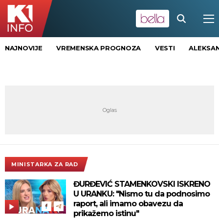
NAJNOVIJE
VREMENSKA PROGNOZA
VESTI
ALEKSAN
MINISTARKA ZA RAD
ĐURĐEVIĆ STAMENKOVSKI ISKRENO
U URANKU: "Nismo tu da podnosimo
raport, ali imamo obavezu da
prikažemo istinu"