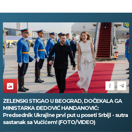
ZELENSKI STIGAO U BEOGRAD, DOČEKALA GA
MINISTARKA ĐEDOVIĆ HANDANOVIĆ:
Predsednik Ukrajine prvi put u poseti Srbiji - sutra
sastanak sa Vučićem! (FOTO/VIDEO)