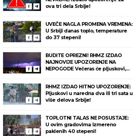
ova tri dela Srbije!
UVEČE NAGLA PROMENA VREMENA:
U Srbiji danas toplo, temperature
do 37 stepeni!
BUDITE OPREZNI! RHMZ IZDAO
NAJNOVIJE UPOZORENJE NA
NEPOGODE Večeras će pljuskovi,
grmljavina i olujni vetar pogoditi
ove delove zemlje!
RHMZ IZDAO HITNO UPOZORENJE:
Pljuskovi u naredna dva ili tri sata u
više delova Srbije!
TOPLOTNI TALAS NE POSUSTAJE:
U ovim gradovima izmereno
paklenih 40 stepeni!