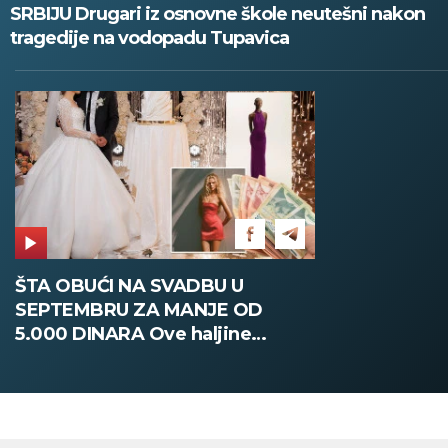
SRBIJU Drugari iz osnovne škole neutešni nakon
tragedije na vodopadu Tupavica
ŠTA OBUĆI NA SVADBU U
SEPTEMBRU ZA MANJE OD
5.000 DINARA Ove haljine
oduzimaju dah, a ne probijaju
budžet (FOTO)