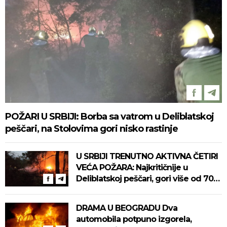
POŽARI U SRBIJI: Borba sa vatrom u Deliblatskoj
peščari, na Stolovima gori nisko rastinje
U SRBIJI TRENUTNO AKTIVNA ČETIRI
VEĆA POŽARA: Najkritičnije u
Deliblatskoj peščari, gori više od 700
hektara! Na terenu skoro 500 ljudi!
DRAMA U BEOGRADU Dva
automobila potpuno izgorela,