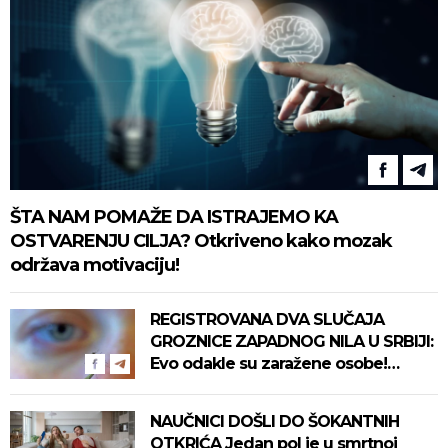
ŠTA NAM POMAŽE DA ISTRAJEMO KA
OSTVARENJU CILJA? Otkriveno kako mozak
održava motivaciju!
REGISTROVANA DVA SLUČAJA
GROZNICE ZAPADNOG NILA U SRBIJI:
Evo odakle su zaražene osobe!
Pročitajte na vreme savete "Batuta"
za zaštitu!
NAUČNICI DOŠLI DO ŠOKANTNIH
OTKRIĆA Jedan pol je u smrtnoj