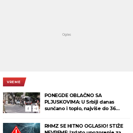
VREME
PONEGDE OBLAČNO SA
PLJUSKOVIMA: U Srbiji danas
sunčano i toplo, najviše do 36
stepeni!
RHMZ SE HITNO OGLASIO! STIŽE
NEVREME: Izdato upozorenje za