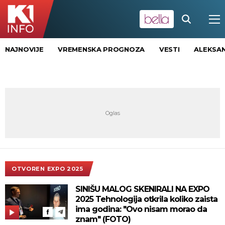
NAJNOVIJE
VREMENSKA PROGNOZA
VESTI
ALEKSAN
OTVOREN EXPO 2025
SINIŠU MALOG SKENIRALI NA EXPO
2025 Tehnologija otkrila koliko zaista
ima godina: "Ovo nisam morao da
znam" (FOTO)