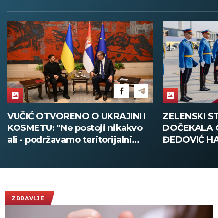
VUČIĆ OTVORENO O UKRAJINI I
ZELENSKI S
KOSMETU: "Ne postoji nikakvo
DOČEKALA 
ali - podržavamo teritorijalni
ĐEDOVIĆ H
integritet Ukrajine"
Predsednik U
poseti Srbiji
Vučićem! (
ZDRAVLJE