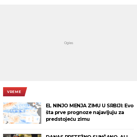
VREME
EL NINJO MENJA ZIMU U SRBIJI: Evo
šta prve prognoze najavljuju za
predstojeću zimu