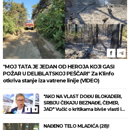
"MOJ TATA JE JEDAN OD HEROJA KOJI GASI
POŽAR U DELIBLATSKOJ PEŠČARI" Za K1info
otkriva stanje iza vatrene linije (VIDEO)
"AKO NA VLAST DOĐU BLOKADERI,
SRBIJU ČEKAJU BEZNAĐE, ČEMER,
JAD" Vučić o kritikama bivše vlasti i
susretu sa Zelenskim: "Ništa nismo
izgubili, ne uvodimo sankcije Rusiji"
NAĐENO TELO MLADIĆA (28)!
(VIDEO)