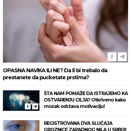
OPASNA NAVIKA ILI NE? Da li bi trebalo da
prestanete da pucketate prstima?
ŠTA NAM POMAŽE DA ISTRAJEMO KA
OSTVARENJU CILJA? Otkriveno kako
mozak održava motivaciju!
REGISTROVANA DVA SLUČAJA
GROZNICE ZAPADNOG NILA U SRBIJI: