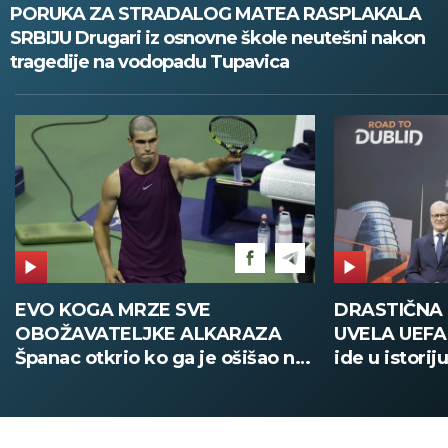
PORUKA ZA STRADALOG MATEA RASPLAKALA
SRBIJU Drugari iz osnovne škole neutešni nakon
tragedije na vodopadu Tupavica
DRASTIČNA PROMENA KOJU JE
POŽAR U
UVELA UEFA Stari način žreba
Deca i za
na
ide u istoriju, od sada sve
digitalno