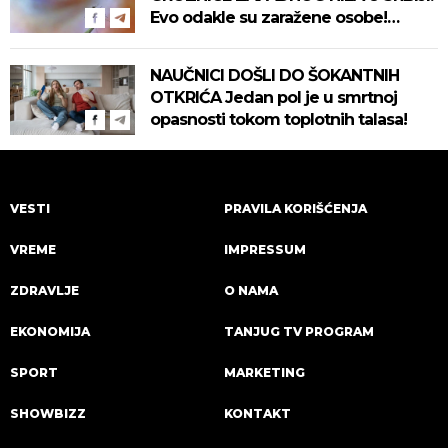
Evo odakle su zaražene osobe!
Pročitajte na vreme savete "Batuta"
za zaštitu!
NAUČNICI DOŠLI DO ŠOKANTNIH
OTKRIĆA Jedan pol je u smrtnoj
opasnosti tokom toplotnih talasa!
VESTI
PRAVILA KORIŠĆENJA
VREME
IMPRESSUM
ZDRAVLJE
O NAMA
EKONOMIJA
TANJUG TV PROGRAM
SPORT
MARKETING
SHOWBIZZ
KONTAKT