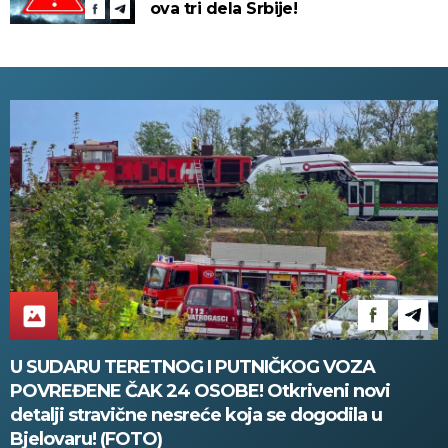
ova tri dela Srbije!
U SUDARU TERETNOG I PUTNIČKOG VOZA
POVREĐENE ČAK 24 OSOBE! Otkriveni novi
detalji stravične nesreće koja se dogodila u
Bjelovaru! (FOTO)