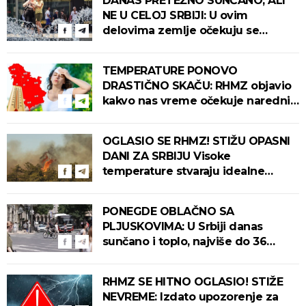
DANAS PRETEŽNO SUNČANO, ALI
NE U CELOJ SRBIJI: U ovim
delovima zemlje očekuju se
intenzivni pljuskovi s grmljavinom!
TEMPERATURE PONOVO
DRASTIČNO SKAČU: RHMZ objavio
kakvo nas vreme očekuje narednih
dana!
OGLASIO SE RHMZ! STIŽU OPASNI
DANI ZA SRBIJU Visoke
temperature stvaraju idealne
uslove za izbijanje i širenje požara!
PONEGDE OBLAČNO SA
PLJUSKOVIMA: U Srbiji danas
sunčano i toplo, najviše do 36
stepeni!
RHMZ SE HITNO OGLASIO! STIŽE
NEVREME: Izdato upozorenje za