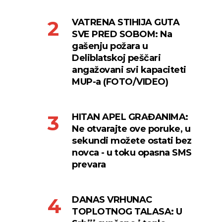
VATRENA STIHIJA GUTA
SVE PRED SOBOM: Na
gašenju požara u
Deliblatskoj peščari
angažovani svi kapaciteti
MUP-a (FOTO/VIDEO)
HITAN APEL GRAĐANIMA:
Ne otvarajte ove poruke, u
sekundi možete ostati bez
novca - u toku opasna SMS
prevara
DANAS VRHUNAC
TOPLOTNOG TALASA: U