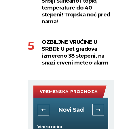
Srbiji sunčano i toplo,
temperature do 40
stepeni! Tropska noć pred
nama!
OZBILJNE VRUĆINE U
SRBIJI: U pet gradova
izmereno 38 stepeni, na
snazi crveni meteo-alarm
VREMENSKA PROGNOZA
rad
Novi Sad
Vedro nebo
Vedro 