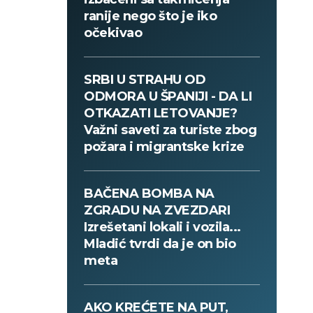
ranije nego što je iko
očekivao
SRBI U STRAHU OD
ODMORA U ŠPANIJI - DA LI
OTKAZATI LETOVANJE?
Važni saveti za turiste zbog
požara i migrantske krize
BAČENA BOMBA NA
ZGRADU NA ZVEZDARI
Izrešetani lokali i vozila...
Mladić tvrdi da je on bio
meta
AKO KREĆETE NA PUT,