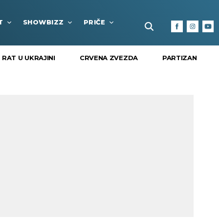
T
SHOWBIZZ
PRIČE
FUN BOX
KULTURA I
RAT U UKRAJINI
CRVENA ZVEZDA
PARTIZAN