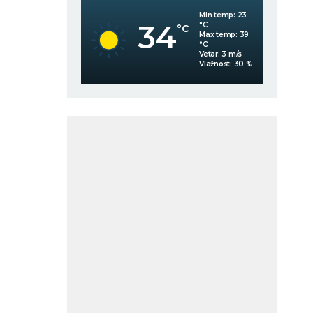
Min temp:
23
Min temp:
23
34
°C
°C
C
°C
Max temp:
39
Max temp:
39
°C
°C
Vetar:
3
m/s
Vetar:
3
m/s
Vlažnost:
42
%
Vlažnost:
30
%