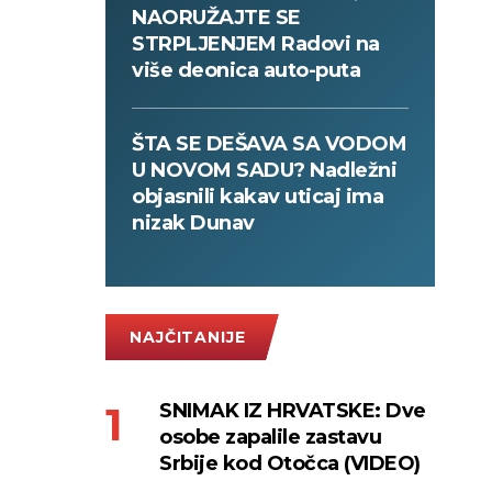
NAORUŽAJTE SE
STRPLJENJEM Radovi na
više deonica auto-puta
ŠTA SE DEŠAVA SA VODOM
U NOVOM SADU? Nadležni
objasnili kakav uticaj ima
nizak Dunav
NAJČITANIJE
SNIMAK IZ HRVATSKE: Dve
osobe zapalile zastavu
Srbije kod Otočca (VIDEO)