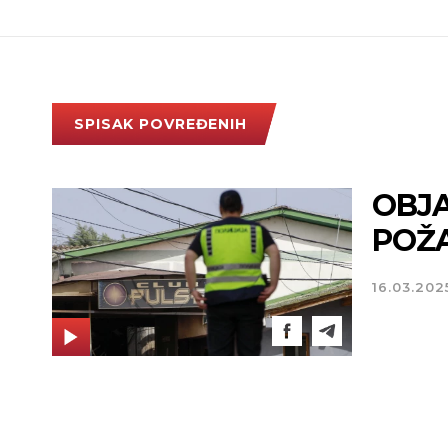
SPISAK POVREĐENIH
OBJA
POŽA
16.03.202