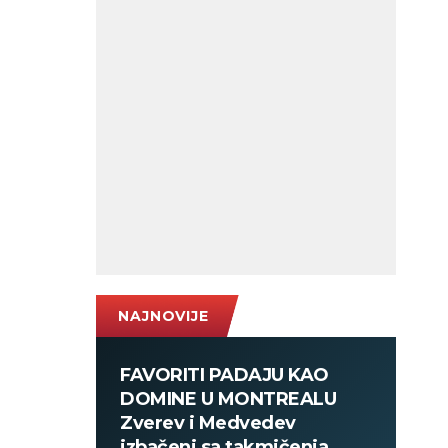
NAJNOVIJE
FAVORITI PADAJU KAO
DOMINE U MONTREALU
Zverev i Medvedev
izbačeni sa takmičenja