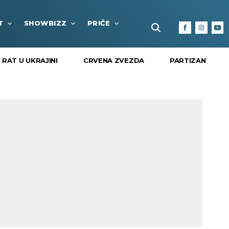
T
SHOWBIZZ
PRIČE
FUN BOX
KULTURA I
RAT U UKRAJINI
CRVENA ZVEZDA
PARTIZAN