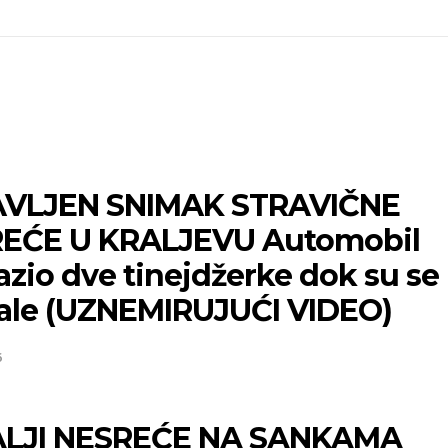
VLJEN SNIMAK STRAVIČNE
EĆE U KRALJEVU Automobil
zio dve tinejdžerke dok su se
ale (UZNEMIRUJUĆI VIDEO)
6
LJI NESREĆE NA SANKAMA