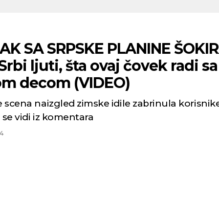
AK SA SRPSKE PLANINE ŠOKI
Srbi ljuti, šta ovaj čovek radi sa
om decom (VIDEO)
e scena naizgled zimske idile zabrinula korisnik
 se vidi iz komentara
4