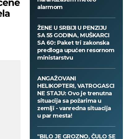
cene
alarmom
ela
ŽENE U SRBIJI U PENZIJU
SA 55 GODINA, MUŠKARCI
SA 60: Paket tri zakonska
predloga upućen resornom
ministarstvu
ANGAŽOVANI
HELIKOPTERI, VATROGASCI
NE STAJU: Ovo je trenutna
situacija sa požarima u
zemlji - vanredna situacija
u par mesta!
"BILO JE GROZNO, ČULO SE