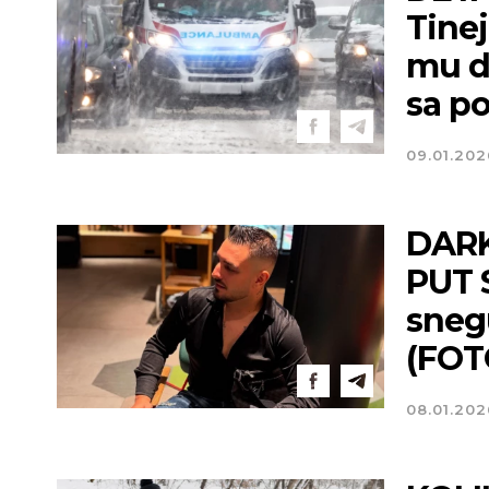
Tinej
mu da
sa p
09.01.202
DARK
PUT 
sneg
(FOT
08.01.202