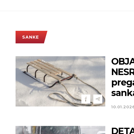
SANKE
OBJA
NESR
prega
sank
10.01.202
DETA