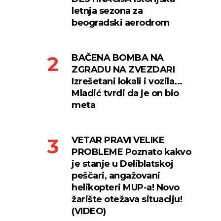
letnja sezona za
beogradski aerodrom
BAČENA BOMBA NA
ZGRADU NA ZVEZDARI
Izrešetani lokali i vozila...
Mladić tvrdi da je on bio
meta
VETAR PRAVI VELIKE
PROBLEME Poznato kakvo
je stanje u Deliblatskoj
peščari, angažovani
helikopteri MUP-a! Novo
žarište otežava situaciju!
(VIDEO)