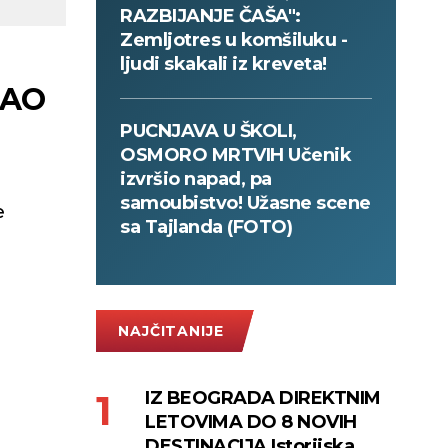
RAZBIJANJE ČAŠA":
Zemljotres u komšiluku -
ljudi skakali iz kreveta!
RAO
PUCNJAVA U ŠKOLI,
OSMORO MRTVIH Učenik
izvršio napad, pa
samoubistvo! Užasne scene
e
sa Tajlanda (FOTO)
NAJČITANIJE
IZ BEOGRADA DIREKTNIM
LETOVIMA DO 8 NOVIH
DESTINACIJA Istorijska