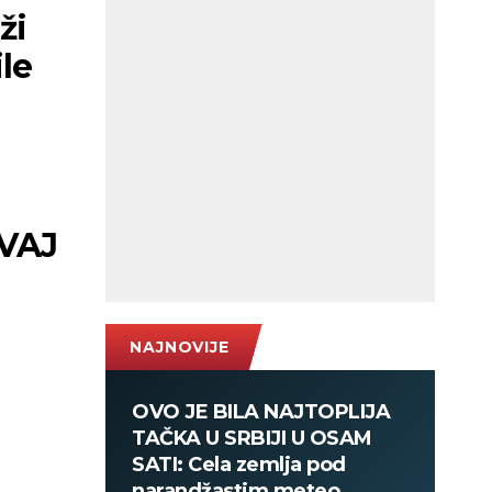
ži
le
VAJ
NAJNOVIJE
OVO JE BILA NAJTOPLIJA
TAČKA U SRBIJI U OSAM
SATI: Cela zemlja pod
narandžastim meteo