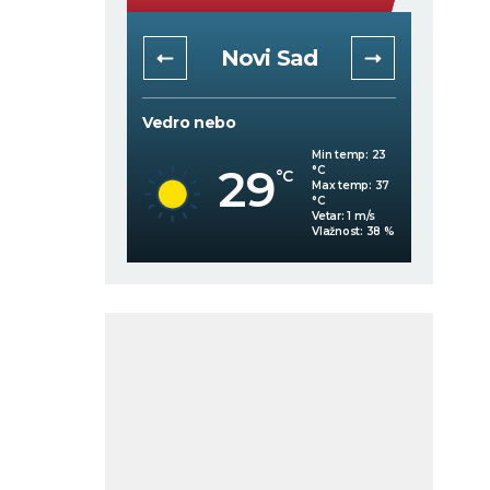
rad
Novi Sad
Vedro nebo
Mestimi
Min temp:
23
Min temp:
23
29
°C
°C
C
°C
Max temp:
37
Max temp:
37
°C
°C
Vetar:
2
m/s
Vetar:
1
m/s
Vlažnost:
47
%
Vlažnost:
38
%