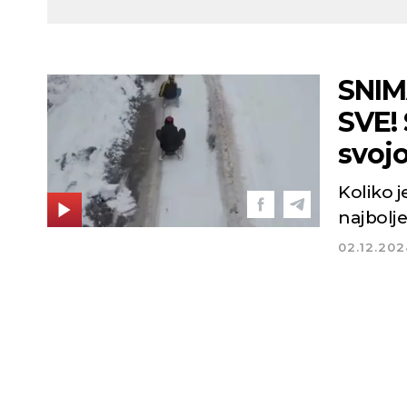
SNIM
SVE! 
svoj
Koliko j
najbolje
02.12.202