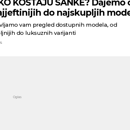
KO KOŠTAJU SANKE? Dajemo 
jjeftinijih do najskupljih mod
vljamo vam pregled dostupnih modela, od
jnijih do luksuznih varijanti
4