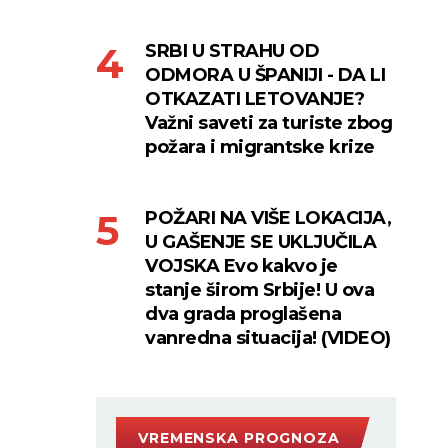
SRBI U STRAHU OD
ODMORA U ŠPANIJI - DA LI
OTKAZATI LETOVANJE?
Važni saveti za turiste zbog
požara i migrantske krize
POŽARI NA VIŠE LOKACIJA,
U GAŠENJE SE UKLJUČILA
VOJSKA Evo kakvo je
stanje širom Srbije! U ova
dva grada proglašena
vanredna situacija! (VIDEO)
VREMENSKA PROGNOZA