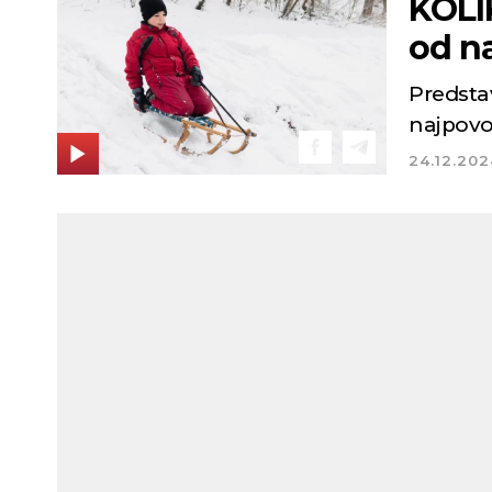
KOLI
od na
Predsta
najpovol
24.12.202