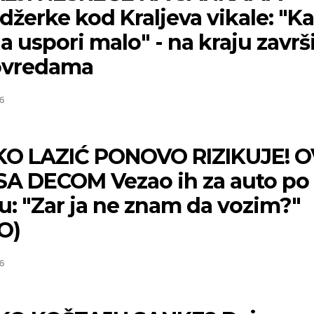
džerke kod Kraljeva vikale: "Ka
 uspori malo" - na kraju završi
ovredama
6
O LAZIĆ PONOVO RIZIKUJE! O
SA DECOM Vezao ih za auto po
u: "Zar ja ne znam da vozim?"
O)
6