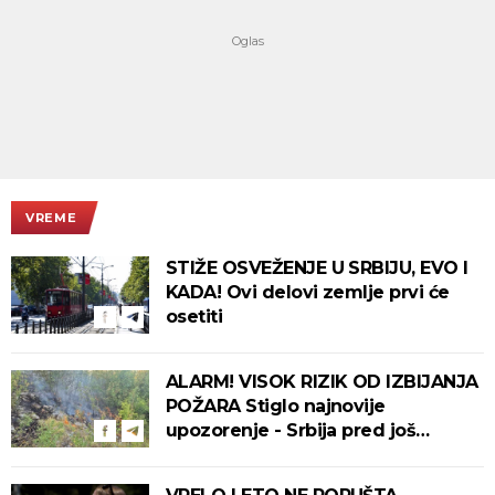
VREME
STIŽE OSVEŽENJE U SRBIJU, EVO I
KADA! Ovi delovi zemlje prvi će
osetiti
ALARM! VISOK RIZIK OD IZBIJANJA
POŽARA Stiglo najnovije
upozorenje - Srbija pred još
jednim tropskim udarom