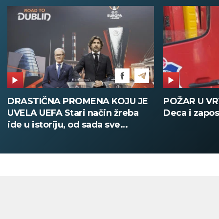
DRASTIČNA PROMENA KOJU JE
POŽAR U V
UVELA UEFA Stari način žreba
Deca i zapos
ide u istoriju, od sada sve
digitalno