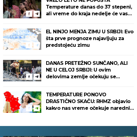
VRELO LETO NE POPUŠTA
Temperature danas do 37 stepeni,
ali vreme do kraja nedelje će vas
iznenaditi
EL NINJO MENJA ZIMU U SRBIJI: Evo
šta prve prognoze najavljuju za
predstojeću zimu
DANAS PRETEŽNO SUNČANO, ALI
NE U CELOJ SRBIJI: U ovim
delovima zemlje očekuju se
intenzivni pljuskovi s grmljavinom!
TEMPERATURE PONOVO
DRASTIČNO SKAČU: RHMZ objavio
kakvo nas vreme očekuje narednih
dana!