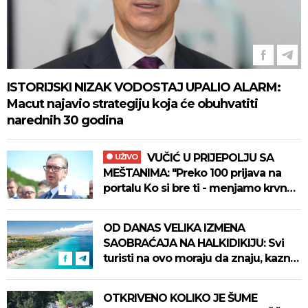
ISTORIJSKI NIZAK VODOSTAJ UPALIO ALARM:
Macut najavio strategiju koja će obuhvatiti
narednih 30 godina
VUČIĆ U PRIJEPOLJU SA
UŽIVO
MEŠTANIMA: "Preko 100 prijava na
portalu Ko si bre ti - menjamo krvnu
sliku ovog kraja" (VIDEO)
OD DANAS VELIKA IZMENA
SAOBRAĆAJA NA HALKIDIKIJU: Svi
turisti na ovo moraju da znaju, kazna
je 300 evra
OTKRIVENO KOLIKO JE ŠUME