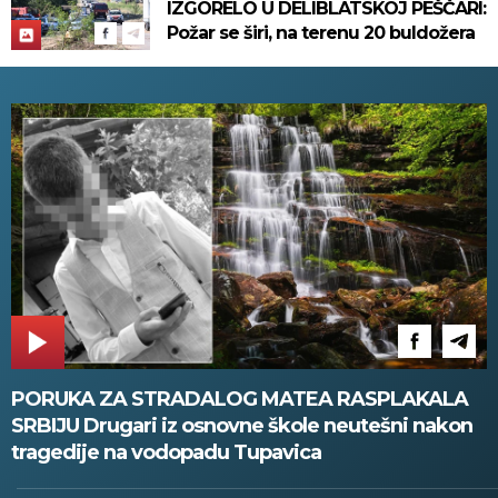
IZGORELO U DELIBLATSKOJ PEŠČARI:
Požar se širi, na terenu 20 buldožera
PORUKA ZA STRADALOG MATEA RASPLAKALA
SRBIJU Drugari iz osnovne škole neutešni nakon
tragedije na vodopadu Tupavica