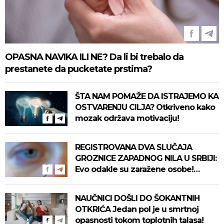
OPASNA NAVIKA ILI NE? Da li bi trebalo da
prestanete da pucketate prstima?
ŠTA NAM POMAŽE DA ISTRAJEMO KA
OSTVARENJU CILJA? Otkriveno kako
mozak održava motivaciju!
REGISTROVANA DVA SLUČAJA
GROZNICE ZAPADNOG NILA U SRBIJI:
Evo odakle su zaražene osobe!
Pročitajte na vreme savete "Batuta"
za zaštitu!
NAUČNICI DOŠLI DO ŠOKANTNIH
OTKRIĆA Jedan pol je u smrtnoj
opasnosti tokom toplotnih talasa!