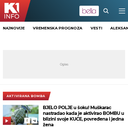
NAJNOVIJE
VREMENSKA PROGNOZA
VESTI
ALEKSAN
AKTIVIRANA BOMBA
BJELO POLJE u šoku! Muškarac
nastradao kada je aktivirao BOMBU u
blizini svoje KUĆE, povređena i jedna
žena