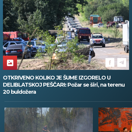
OTKRIVENO KOLIKO JE ŠUME IZGORELO U
DELIBLATSKOJ PEŠČARI: Požar se širi, na terenu
20 buldožera