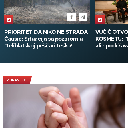
PRIORITET DA NIKO NE STRADA
VUČIĆ OTVO
Čaušić: Situacija sa požarom u
KOSMETU: "N
Deliblatskoj peščari teška!
ali - podržav
Zahvatio 1.500 hektara šume
integritet Uk
(FOTO)
ZDRAVLJE