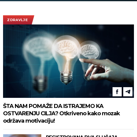
da zaštiti sv
(FOTO/VIDE
ZDRAVLJE
ŠTA NAM POMAŽE DA ISTRAJEMO KA
OSTVARENJU CILJA? Otkriveno kako mozak
održava motivaciju!