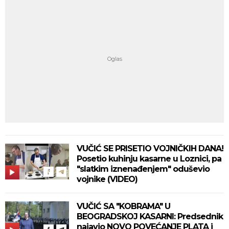
VUČIĆ SE PRISETIO VOJNIČKIH DANA!
Posetio kuhinju kasarne u Loznici, pa
"slatkim iznenađenjem" oduševio
vojnike (VIDEO)
VUČIĆ SA "KOBRAMA" U
BEOGRADSKOJ KASARNI: Predsednik
najavio NOVO POVEĆANJE PLATA i