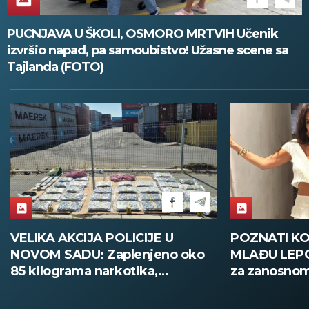
PUCNJAVA U ŠKOLI, OSMORO MRTVIH Učenik
izvršio napad, pa samoubistvo! Užasne scene sa
Tajlanda (FOTO)
POZNATI KOŠARKAŠ OŽENIO
VUČIĆ U MR
MLAĐU LEPOTICU: Svi se okreću
CEREMONIJ
za zanosnom Hrvaticom!
DANA SEĆA
Nikada više 
"Oluje", Srb