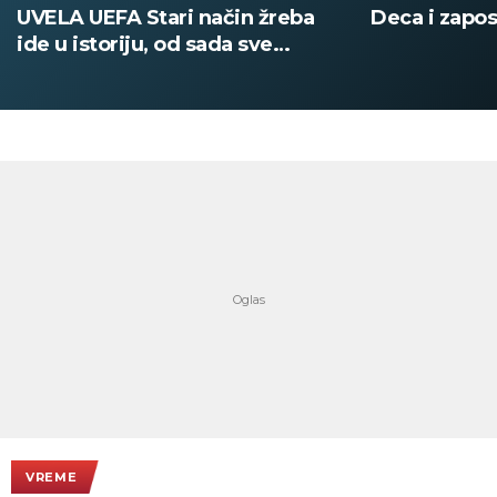
Deca i zaposleni evakuisani
DOBIO NAJN
PATIKA Evo k
su posebne 
VREME