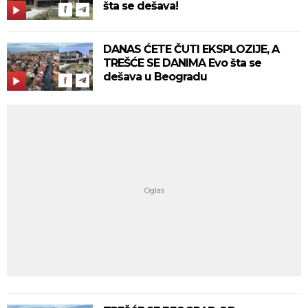
šta se dešava!
DANAS ĆETE ČUTI EKSPLOZIJE, A
TREŠĆE SE DANIMA Evo šta se
dešava u Beogradu