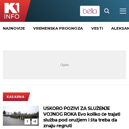
NAJNOVIJE
VREMENSKA PROGNOZA
VESTI
ALEKSAN
KASARNA
USKORO POZIVI ZA SLUŽENJE
VOJNOG ROKA Evo koliko će trajati
služba pod oružjem i šta treba da
znaju regruti