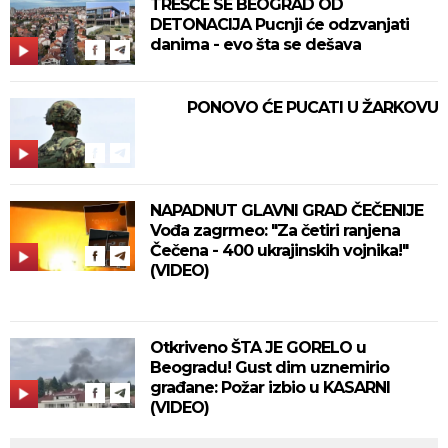
TREŠĆE SE BEOGRAD OD
DETONACIJA Pucnji će odzvanjati
danima - evo šta se dešava
PONOVO ĆE PUCATI U ŽARKOVU
NAPADNUT GLAVNI GRAD ČEČENIJE
Vođa zagrmeo: "Za četiri ranjena
Čečena - 400 ukrajinskih vojnika!"
(VIDEO)
Otkriveno ŠTA JE GORELO u
Beogradu! Gust dim uznemirio
građane: Požar izbio u KASARNI
(VIDEO)