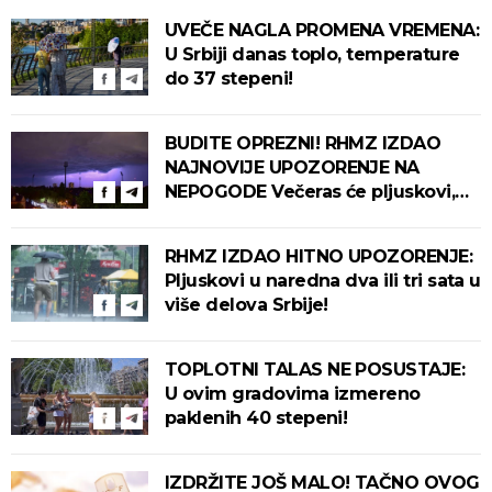
UVEČE NAGLA PROMENA VREMENA:
U Srbiji danas toplo, temperature
do 37 stepeni!
BUDITE OPREZNI! RHMZ IZDAO
NAJNOVIJE UPOZORENJE NA
NEPOGODE Večeras će pljuskovi,
grmljavina i olujni vetar pogoditi
ove delove zemlje!
RHMZ IZDAO HITNO UPOZORENJE:
Pljuskovi u naredna dva ili tri sata u
više delova Srbije!
TOPLOTNI TALAS NE POSUSTAJE:
U ovim gradovima izmereno
paklenih 40 stepeni!
IZDRŽITE JOŠ MALO! TAČNO OVOG