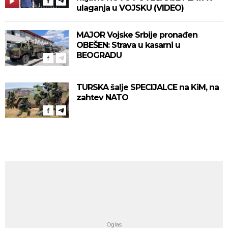
ulaganja u VOJSKU (VIDEO)
MAJOR Vojske Srbije pronađen
OBEŠEN: Strava u kasarni u
BEOGRADU
TURSKA šalje SPECIJALCE na KiM, na
zahtev NATO