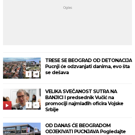
TRESE SE BEOGRAD OD DETONACIJA
Pucnji će odzvanjati danima, evo šta
se dešava
VELIKA SVEČANOST SUTRA NA
BANJICI I predsednik Vučić na
promociji najmlađih oficira Vojske
Srbije
OD DANAS ĆE BEOGRADOM
ODJEKIVATI PUCNJAVA Pogledajte