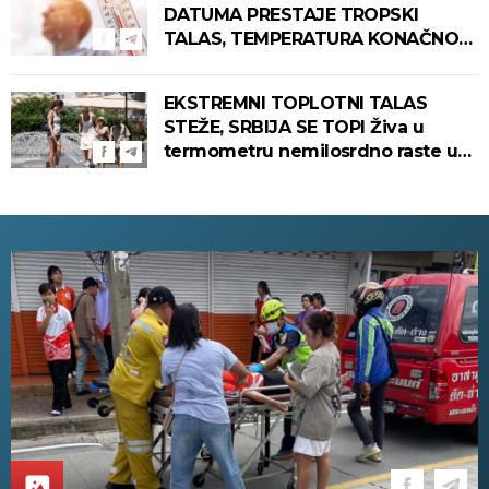
DATUMA PRESTAJE TROPSKI
TALAS, TEMPERATURA KONAČNO
PADA! Meteorolog otkrio kada u
Srbiju stiže zahlađenje!
EKSTREMNI TOPLOTNI TALAS
STEŽE, SRBIJA SE TOPI Živa u
termometru nemilosrdno raste u
ovim gradovima