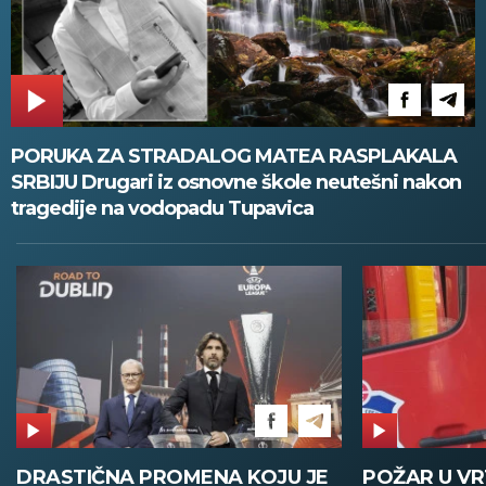
PORUKA ZA STRADALOG MATEA RASPLAKALA
SRBIJU Drugari iz osnovne škole neutešni nakon
tragedije na vodopadu Tupavica
POŽAR U VRTIĆU NA VOŽDOVCU
SINIŠA MAL