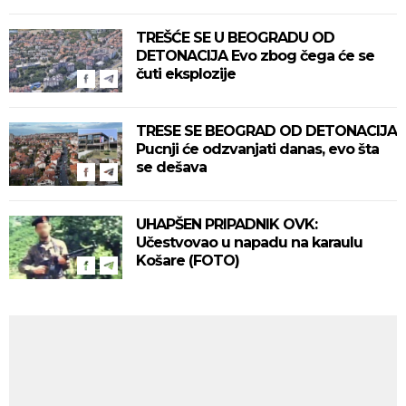
TREŠĆE SE U BEOGRADU OD
DETONACIJA Evo zbog čega će se
čuti eksplozije
TRESE SE BEOGRAD OD DETONACIJA
Pucnji će odzvanjati danas, evo šta
se dešava
UHAPŠEN PRIPADNIK OVK:
Učestvovao u napadu na karaulu
Košare (FOTO)