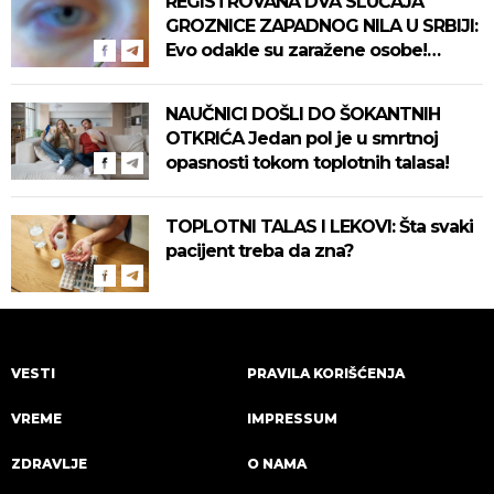
REGISTROVANA DVA SLUČAJA
GROZNICE ZAPADNOG NILA U SRBIJI:
Evo odakle su zaražene osobe!
Pročitajte na vreme savete "Batuta"
za zaštitu!
NAUČNICI DOŠLI DO ŠOKANTNIH
OTKRIĆA Jedan pol je u smrtnoj
opasnosti tokom toplotnih talasa!
TOPLOTNI TALAS I LEKOVI: Šta svaki
pacijent treba da zna?
VESTI
PRAVILA KORIŠĆENJA
VREME
IMPRESSUM
ZDRAVLJE
O NAMA