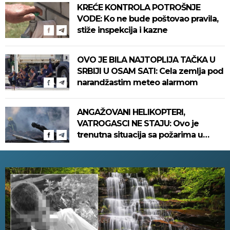
KREĆE KONTROLA POTROŠNJE
VODE: Ko ne bude poštovao pravila,
stiže inspekcija i kazne
OVO JE BILA NAJTOPLIJA TAČKA U
SRBIJI U OSAM SATI: Cela zemlja pod
narandžastim meteo alarmom
ANGAŽOVANI HELIKOPTERI,
VATROGASCI NE STAJU: Ovo je
trenutna situacija sa požarima u
zemlji - vanredna situacija u par
mesta!