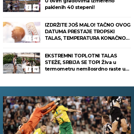
U ovim gradovima izmereno
paklenih 40 stepeni!
IZDRŽITE JOŠ MALO! TAČNO OVOG
DATUMA PRESTAJE TROPSKI
TALAS, TEMPERATURA KONAČNO
PADA! Meteorolog otkrio kada u
Srbiju stiže zahlađenje!
EKSTREMNI TOPLOTNI TALAS
STEŽE, SRBIJA SE TOPI Živa u
termometru nemilosrdno raste u
ovim gradovima