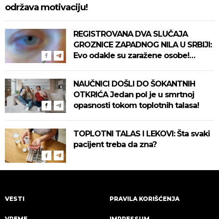
održava motivaciju!
REGISTROVANA DVA SLUČAJA
GROZNICE ZAPADNOG NILA U SRBIJI:
Evo odakle su zaražene osobe!
Pročitajte na vreme savete "Batuta"
za zaštitu!
NAUČNICI DOŠLI DO ŠOKANTNIH
OTKRIĆA Jedan pol je u smrtnoj
opasnosti tokom toplotnih talasa!
TOPLOTNI TALAS I LEKOVI: Šta svaki
pacijent treba da zna?
VESTI
PRAVILA KORIŠĆENJA
VREME
IMPRESSUM