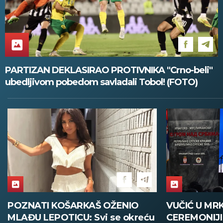
PARTIZAN DEKLASIRAO PROTIVNIKA "Crno-beli"
ubedljivom pobedom savladali Tobol! (FOTO)
VUČIĆ U MRKONJIĆ GRADU NA
JEDINI PUT
CEREMONIJI OBELEŽAVANJA
KRVOPROLIĆ