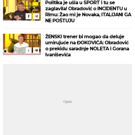
Politika je ušla u SPORT i tu se
zaglavila! Obradović o INCIDENTU u
Rimu: Žao mi je Novaka, ITALIJANI GA
NE POŠTUJU
ŽENSKI trener bi mogao da deluje
umirujuće na ĐOKOVIĆA: Obradović
o prekidu saradnje NOLETA i Gorana
Ivaniševića