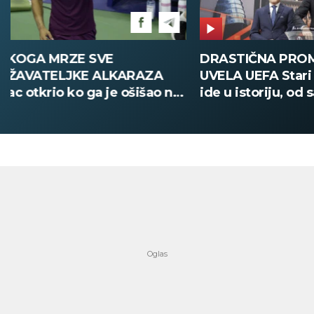
DRASTIČNA PROMENA KOJU JE
POŽAR U V
UVELA UEFA Stari način žreba
Deca i zapos
ide u istoriju, od sada sve
digitalno