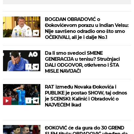
BOGDAN OBRADOVIĆ o
Đokovićevom porazu u Indian Velsu:
Nije savršeno odradio ono što smo
OČEKIVALI, ali je i dalje No.1
Da li smo svedoci SMENE
GENERACIJA u tenisu? Stručnjaci
DALI ODGOVOR, otkriveno i ŠTA
MISLE NAVIJAČI
RAT između Novaka Đokovića i
PUBLIKE je postao SHOW, taj odnos
je SCENSKI: Kalinić i Obradović o
NAJVEĆEM ikad
ĐOKOVIĆ će da gura do 30 GREND
SLEM titula: OBRADOVIĆ ubeđen da