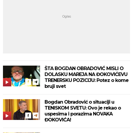
ŠTA BOGDAN OBRADOVIĆ MISLI O
DOLASKU MAREJA NA ĐOKOVIĆEVU
TRENERSKU POZICIJU: Potez o kome
bruji svet
Bogdan Obradović o situaciji u
TENISKOM SVETU: Ovo je rekao o
uspesima i porazima NOVAKA
ĐOKOVIĆA!