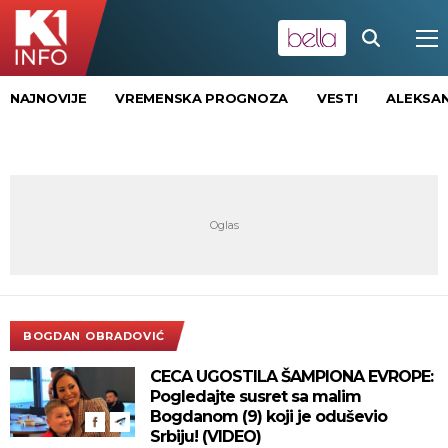
NAJNOVIJE
VREMENSKA PROGNOZA
VESTI
ALEKSAN
BOGDAN OBRADOVIĆ
CECA UGOSTILA ŠAMPIONA EVROPE:
Pogledajte susret sa malim
Bogdanom (9) koji je oduševio
Srbiju! (VIDEO)