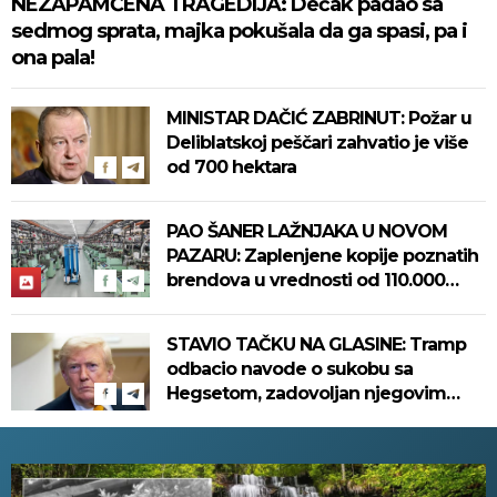
NEZAPAMĆENA TRAGEDIJA: Dečak padao sa
sedmog sprata, majka pokušala da ga spasi, pa i
ona pala!
MINISTAR DAČIĆ ZABRINUT: Požar u
Deliblatskoj peščari zahvatio je više
od 700 hektara
PAO ŠANER LAŽNJAKA U NOVOM
PAZARU: Zaplenjene kopije poznatih
brendova u vrednosti od 110.000
evra! (FOTO)
STAVIO TAČKU NA GLASINE: Tramp
odbacio navode o sukobu sa
Hegsetom, zadovoljan njegovim
radom u Pentagonu