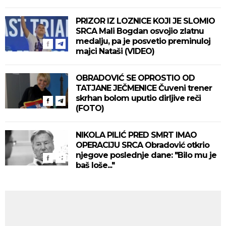
PRIZOR IZ LOZNICE KOJI JE SLOMIO
SRCA Mali Bogdan osvojio zlatnu
medalju, pa je posvetio preminuloj
majci Nataši (VIDEO)
OBRADOVIĆ SE OPROSTIO OD
TATJANE JEČMENICE Čuveni trener
skrhan bolom uputio dirljive reči
(FOTO)
NIKOLA PILIĆ PRED SMRT IMAO
OPERACIJU SRCA Obradović otkrio
njegove poslednje dane: "Bilo mu je
baš loše..."