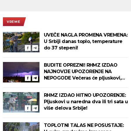
VREME
UVEČE NAGLA PROMENA VREMENA:
U Srbiji danas toplo, temperature
do 37 stepeni!
BUDITE OPREZNI! RHMZ IZDAO
NAJNOVIJE UPOZORENJE NA
NEPOGODE Večeras će pljuskovi,
grmljavina i olujni vetar pogoditi
ove delove zemlje!
RHMZ IZDAO HITNO UPOZORENJE:
Pljuskovi u naredna dva ili tri sata u
više delova Srbije!
TOPLOTNI TALAS NE POSUSTAJE: