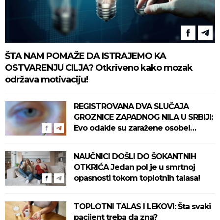
ŠTA NAM POMAŽE DA ISTRAJEMO KA
OSTVARENJU CILJA? Otkriveno kako mozak
održava motivaciju!
REGISTROVANA DVA SLUČAJA
GROZNICE ZAPADNOG NILA U SRBIJI:
Evo odakle su zaražene osobe!
Pročitajte na vreme savete "Batuta"
za zaštitu!
NAUČNICI DOŠLI DO ŠOKANTNIH
OTKRIĆA Jedan pol je u smrtnoj
opasnosti tokom toplotnih talasa!
TOPLOTNI TALAS I LEKOVI: Šta svaki
pacijent treba da zna?