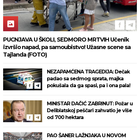
PUCNJAVA U ŠKOLI, SEDMORO MRTVIH Učenik
izvršio napad, pa samoubistvo! Užasne scene sa
Tajlanda (FOTO)
NEZAPAMĆENA TRAGEDIJA: Dečak
padao sa sedmog sprata, majka
pokušala da ga spasi, pa i ona pala!
MINISTAR DAČIĆ ZABRINUT: Požar u
Deliblatskoj peščari zahvatio je više
od 700 hektara
PAO ŠANER LAŽNJAKA U NOVOM