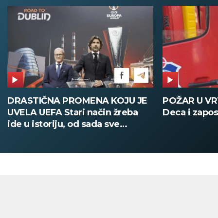
DRASTIČNA PROMENA KOJU JE
POŽAR U V
UVELA UEFA Stari način žreba
Deca i zapos
ide u istoriju, od sada sve
digitalno