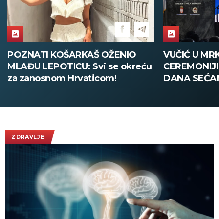
POZNATI KOŠARKAŠ OŽENIO
VUČIĆ U MR
MLAĐU LEPOTICU: Svi se okreću
CEREMONIJ
za zanosnom Hrvaticom!
DANA SEĆA
Nikada više 
"Oluje", Srb
da zaštiti sv
(FOTO/VIDE
ZDRAVLJE