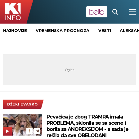
NAJNOVIJE
VREMENSKA PROGNOZA
VESTI
ALEKSAN
DŽEKI EVANKO
Pevačica je zbog TRAMPA imala
PROBLEMA, sklonila se sa scene i
borila sa ANOREKSIJOM - a sada je
rešila da sve OBELODANI