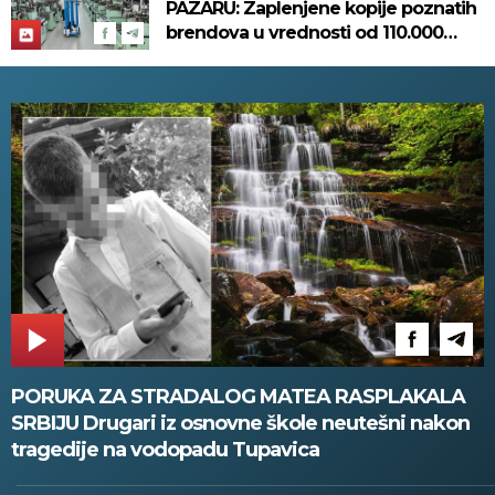
PAZARU: Zaplenjene kopije poznatih
brendova u vrednosti od 110.000
evra! (FOTO)
PORUKA ZA STRADALOG MATEA RASPLAKALA
SRBIJU Drugari iz osnovne škole neutešni nakon
tragedije na vodopadu Tupavica