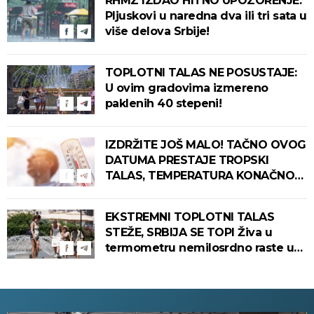
RHMZ IZDAO HITNO UPOZORENJE:
Pljuskovi u naredna dva ili tri sata u
više delova Srbije!
TOPLOTNI TALAS NE POSUSTAJE:
U ovim gradovima izmereno
paklenih 40 stepeni!
IZDRŽITE JOŠ MALO! TAČNO OVOG
DATUMA PRESTAJE TROPSKI
TALAS, TEMPERATURA KONAČNO
PADA! Meteorolog otkrio kada u
Srbiju stiže zahlađenje!
EKSTREMNI TOPLOTNI TALAS
STEŽE, SRBIJA SE TOPI Živa u
termometru nemilosrdno raste u
ovim gradovima