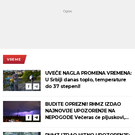
VREME
UVEČE NAGLA PROMENA VREMENA:
U Srbiji danas toplo, temperature
do 37 stepeni!
BUDITE OPREZNI! RHMZ IZDAO
NAJNOVIJE UPOZORENJE NA
NEPOGODE Večeras će pljuskovi,
grmljavina i olujni vetar pogoditi
ove delove zemlje!