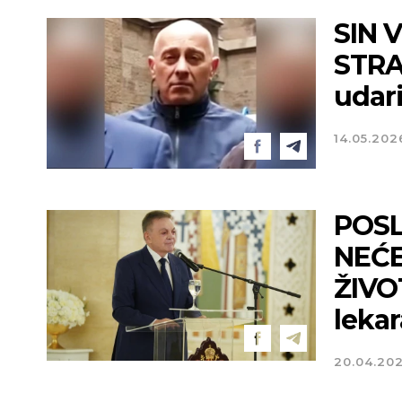
SIN 
STRA
udar
14.05.202
POSL
NEĆE
ŽIVOT
lekar
20.04.20