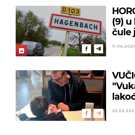
HORO
(9) u
čule 
11.04.202
VUČI
"Vuka
lako
25.03.20