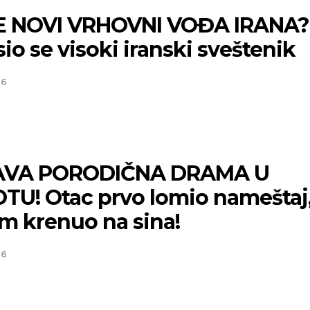
E NOVI VRHOVNI VOĐA IRANA?
io se visoki iranski sveštenik
26
AVA PORODIČNA DRAMA U
TU! Otac prvo lomio nameštaj
m krenuo na sina!
26
Niš
Beog