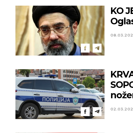
KO J
Oglas
08.03.20
KRV
SOPO
nože
02.03.20
Novi Sad