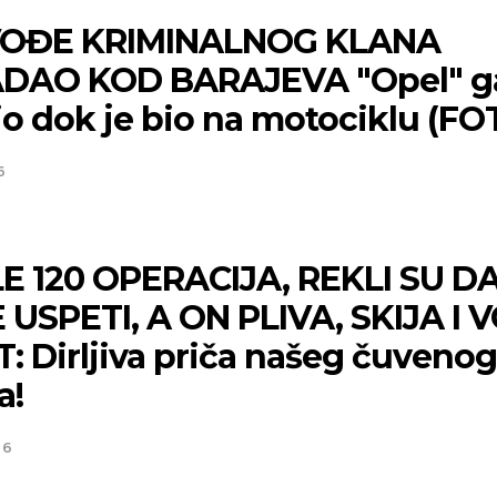
VOĐE KRIMINALNOG KLANA
DAO KOD BARAJEVA "Opel" g
io dok je bio na motociklu (FO
6
E 120 OPERACIJA, REKLI SU D
 USPETI, A ON PLIVA, SKIJA I V
: Dirljiva priča našeg čuvenog
a!
26