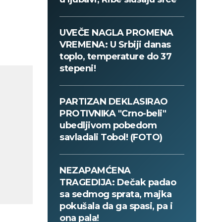
UVEČE NAGLA PROMENA
VREMENA: U Srbiji danas
toplo, temperature do 37
stepeni!
PARTIZAN DEKLASIRAO
PROTIVNIKA "Crno-beli"
ubedljivom pobedom
savladali Tobol! (FOTO)
NEZAPAMĆENA
TRAGEDIJA: Dečak padao
sa sedmog sprata, majka
pokušala da ga spasi, pa i
ona pala!