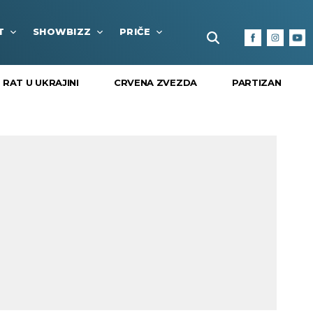
T
SHOWBIZZ
PRIČE
FUN BOX
KULTURA I
RAT U UKRAJINI
CRVENA ZVEZDA
PARTIZAN