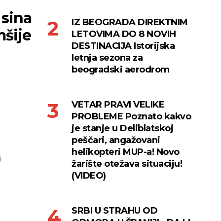
sina
IZ BEOGRADA DIREKTNIM
mšije
LETOVIMA DO 8 NOVIH
DESTINACIJA Istorijska
letnja sezona za
beogradski aerodrom
VETAR PRAVI VELIKE
PROBLEME Poznato kakvo
je stanje u Deliblatskoj
peščari, angažovani
helikopteri MUP-a! Novo
)
žarište otežava situaciju!
(VIDEO)
SRBI U STRAHU OD