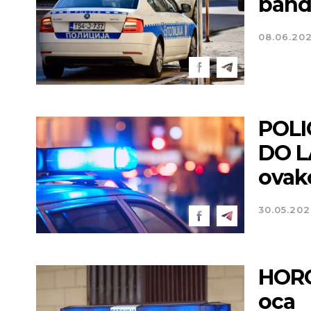
band
08.06.20
POLI
DO LA
ovako
30.05.20
HORO
oca