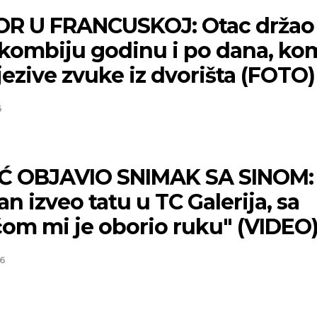
R U FRANCUSKOJ: Otac držao 
 kombiju godinu i po dana, ko
jezive zvuke iz dvorišta (FOTO)
6
Ć OBJAVIO SNIMAK SA SINOM:
n izveo tatu u TC Galerija, sa
ćom mi je oborio ruku" (VIDEO
26