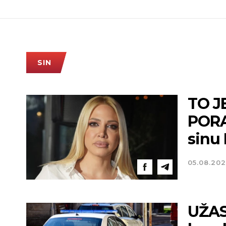
SIN
TO J
PORA
sinu
05.08.20
UŽAS