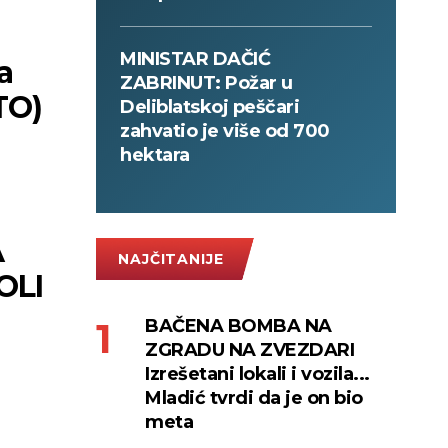
MINISTAR DAČIĆ
a
ZABRINUT: Požar u
TO)
Deliblatskoj peščari
zahvatio je više od 700
hektara
A
NAJČITANIJE
OLI
BAČENA BOMBA NA
ZGRADU NA ZVEZDARI
Izrešetani lokali i vozila...
Mladić tvrdi da je on bio
meta