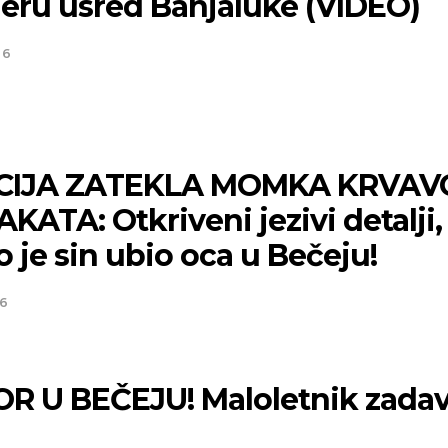
eru usred Banjaluke (VIDEO)
26
CIJA ZATEKLA MOMKA KRVAV
KATA: Otkriveni jezivi detalji,
 je sin ubio oca u Bečeju!
26
R U BEČEJU! Maloletnik zadav