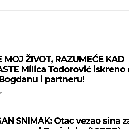
E MOJ ŽIVOT, RAZUMEĆE KAD
STE Milica Todorović iskreno 
 Bogdanu i partneru!
26
AN SNIMAK: Otac vezao sina z