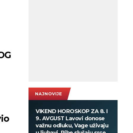
OG
NAJNOVIJE
VIKEND HOROSKOP ZA 8. I
io
9. AVGUST Lavovi donose
važnu odluku, Vage uživaju
u ljubavi, Ribe slušaju srce