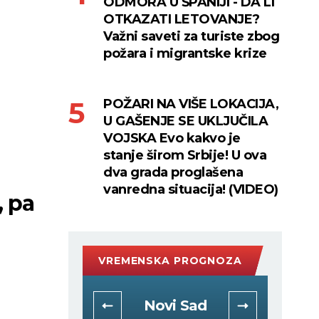
ODMORA U ŠPANIJI - DA LI
OTKAZATI LETOVANJE?
Važni saveti za turiste zbog
požara i migrantske krize
POŽARI NA VIŠE LOKACIJA,
U GAŠENJE SE UKLJUČILA
VOJSKA Evo kakvo je
stanje širom Srbije! U ova
dva grada proglašena
vanredna situacija! (VIDEO)
, pa
VREMENSKA PROGNOZA
rad
Novi Sad