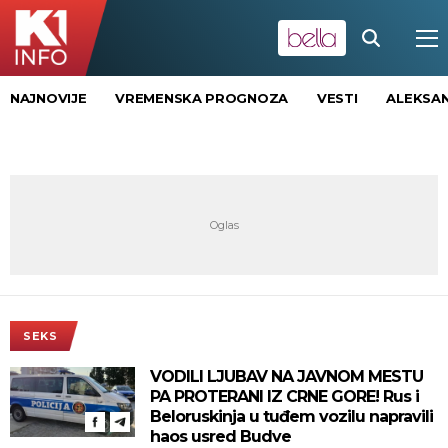
NAJNOVIJE
VREMENSKA PROGNOZA
VESTI
ALEKSAN
SEKS
VODILI LJUBAV NA JAVNOM MESTU
PA PROTERANI IZ CRNE GORE! Rus i
Beloruskinja u tuđem vozilu napravili
haos usred Budve