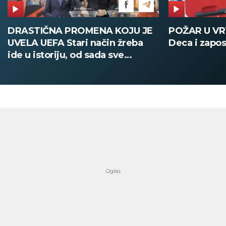
DRASTIČNA PROMENA KOJU JE
POŽAR U V
UVELA UEFA Stari način žreba
Deca i zapos
ide u istoriju, od sada sve
digitalno