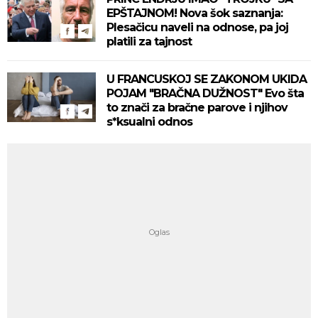
EPŠTAJNOM! Nova šok saznanja:
Plesačicu naveli na odnose, pa joj
platili za tajnost
U FRANCUSKOJ SE ZAKONOM UKIDA
POJAM "BRAČNA DUŽNOST" Evo šta
to znači za bračne parove i njihov
s*ksualni odnos