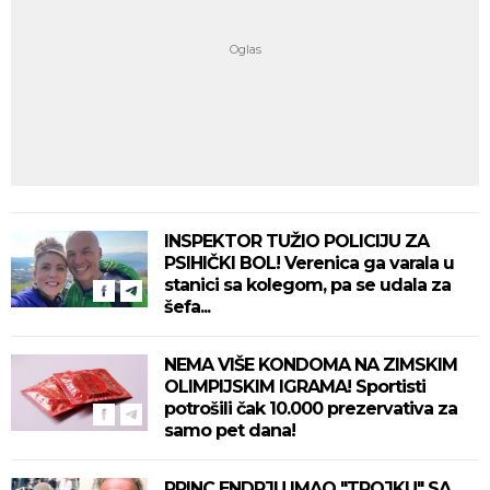
INSPEKTOR TUŽIO POLICIJU ZA
PSIHIČKI BOL! Verenica ga varala u
stanici sa kolegom, pa se udala za
šefa...
NEMA VIŠE KONDOMA NA ZIMSKIM
OLIMPIJSKIM IGRAMA! Sportisti
potrošili čak 10.000 prezervativa za
samo pet dana!
PRINC ENDRJU IMAO "TROJKU" SA