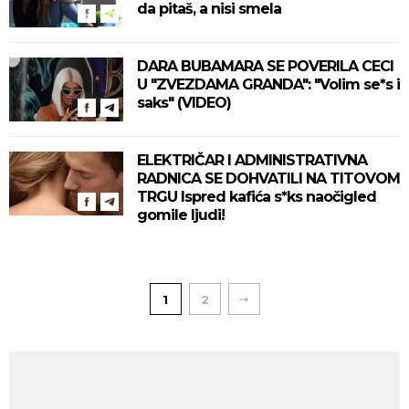
da pitaš, a nisi smela
DARA BUBAMARA SE POVERILA CECI
U "ZVEZDAMA GRANDA": "Volim se*s i
saks" (VIDEO)
ELEKTRIČAR I ADMINISTRATIVNA
RADNICA SE DOHVATILI NA TITOVOM
TRGU Ispred kafića s*ks naočigled
gomile ljudi!
1
2