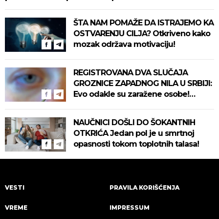
ŠTA NAM POMAŽE DA ISTRAJEMO KA
OSTVARENJU CILJA? Otkriveno kako
mozak održava motivaciju!
REGISTROVANA DVA SLUČAJA
GROZNICE ZAPADNOG NILA U SRBIJI:
Evo odakle su zaražene osobe!
Pročitajte na vreme savete "Batuta"
za zaštitu!
NAUČNICI DOŠLI DO ŠOKANTNIH
OTKRIĆA Jedan pol je u smrtnoj
opasnosti tokom toplotnih talasa!
VESTI
PRAVILA KORIŠĆENJA
VREME
IMPRESSUM