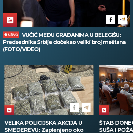
VUČIĆ MEĐU GRAĐANIMA U BELEGIŠU:
UŽIVO
Predsednika Srbije dočekao veliki broj meštana
(FOTO/VIDEO)
VELIKA POLICIJSKA AKCIJA U
ŠTAB DONE
SMEDEREVU: Zaplenjeno oko
SUŠA I POŽA