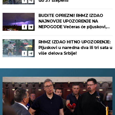
do 37 stepeni!
BUDITE OPREZNI! RHMZ IZDAO
NAJNOVIJE UPOZORENJE NA
NEPOGODE Večeras će pljuskovi,
grmljavina i olujni vetar pogoditi
ove delove zemlje!
RHMZ IZDAO HITNO UPOZORENJE:
Pljuskovi u naredna dva ili tri sata u
više delova Srbije!