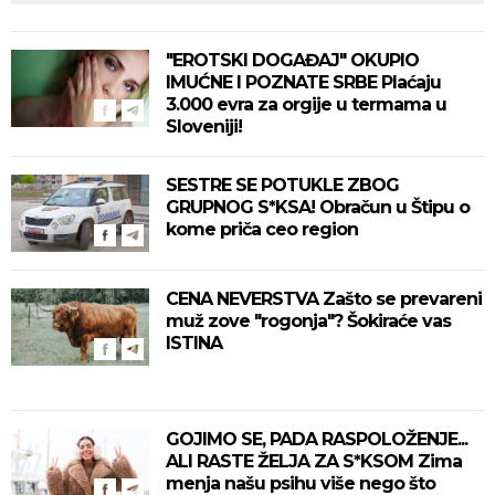
"EROTSKI DOGAĐAJ" OKUPIO
IMUĆNE I POZNATE SRBE Plaćaju
3.000 evra za orgije u termama u
Sloveniji!
SESTRE SE POTUKLE ZBOG
GRUPNOG S*KSA! Obračun u Štipu o
kome priča ceo region
CENA NEVERSTVA Zašto se prevareni
muž zove "rogonja"? Šokiraće vas
ISTINA
GOJIMO SE, PADA RASPOLOŽENJE...
ALI RASTE ŽELJA ZA S*KSOM Zima
menja našu psihu više nego što