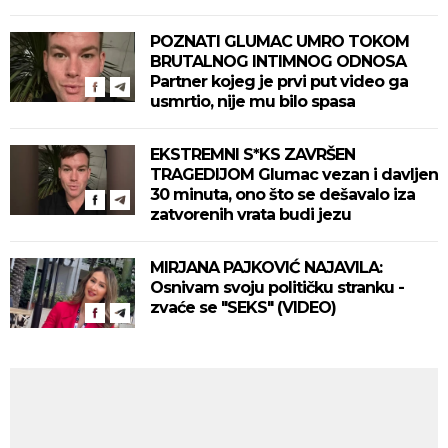
POZNATI GLUMAC UMRO TOKOM
BRUTALNOG INTIMNOG ODNOSA
Partner kojeg je prvi put video ga
usmrtio, nije mu bilo spasa
EKSTREMNI S*KS ZAVRŠEN
TRAGEDIJOM Glumac vezan i davljen
30 minuta, ono što se dešavalo iza
zatvorenih vrata budi jezu
MIRJANA PAJKOVIĆ NAJAVILA:
Osnivam svoju političku stranku -
zvaće se "SEKS" (VIDEO)