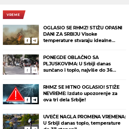
VREME
OGLASIO SE RHMZ! STIŽU OPASNI
DANI ZA SRBIJU Visoke
temperature stvaraju idealne
uslove za izbijanje i širenje požara!
PONEGDE OBLAČNO SA
PLJUSKOVIMA: U Srbiji danas
sunčano i toplo, najviše do 36
stepeni!
RHMZ SE HITNO OGLASIO! STIŽE
NEVREME: Izdato upozorenje za
ova tri dela Srbije!
UVEČE NAGLA PROMENA VREMENA:
U Srbiji danas toplo, temperature