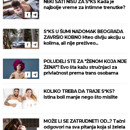
NEKI SATI NISU ZA S*KS Kada je
najbolje vreme za intimne trenutke?
S*KS U ŠUMI NADOMAK BEOGRADA
ZAVRŠIO KOBNO Hteo divlju akciju u
kolima, ali nije preživeo...
POLUDELI STE ZA "ŽENOM KOJA NIJE
ŽENA"? Evo šta kažu stručnjaci za
privlačnost prema trans osobama
KOLIKO TREBA DA TRAJE S*KS?
Istina boli manje nego što mislite
MOŽE LI SE ZATRUDNETI OD...? Tačni
odgovori na sva pitanja koja si želela