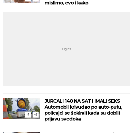
mislimo, evo i kako
JURCALI 140 NA SAT I IMALI SEKS
Automobil krivudao po auto-putu,
policajci se šokirali kada su dobili
prijavu svedoka