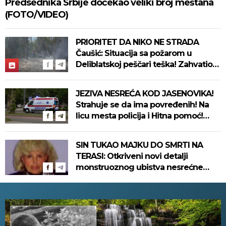
Predsednika Srbije dočekao veliki broj meštana
(FOTO/VIDEO)
PRIORITET DA NIKO NE STRADA
Čaušić: Situacija sa požarom u
Deliblatskoj peščari teška! Zahvatio
1.500 hektara šume (FOTO)
JEZIVA NESREĆA KOD JASENOVIKA!
Strahuje se da ima povređenih! Na
licu mesta policija i Hitna pomoć!
(FOTO)
SIN TUKAO MAJKU DO SMRTI NA
TERASI: Otkriveni novi detalji
monstruoznog ubistva nesrećne
žene na Novom Beogradu! Evo kako
se ubica branio!