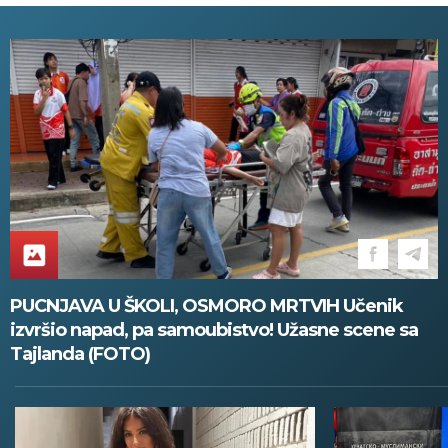
PUCNJAVA U ŠKOLI, OSMORO MRTVIH Učenik
izvršio napad, pa samoubistvo! Užasne scene sa
Tajlanda (FOTO)