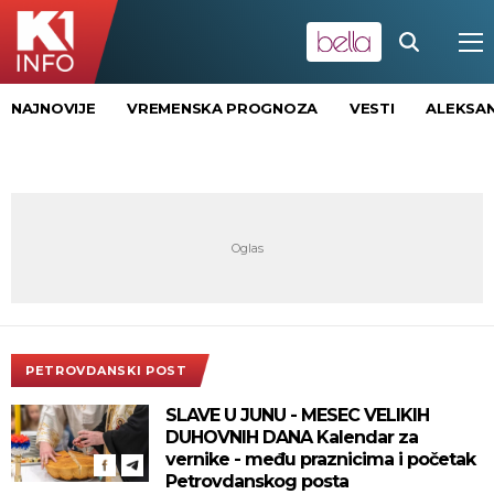
NAJNOVIJE
VREMENSKA PROGNOZA
VESTI
ALEKSAN
PETROVDANSKI POST
SLAVE U JUNU - MESEC VELIKIH
DUHOVNIH DANA Kalendar za
vernike - među praznicima i početak
Petrovdanskog posta