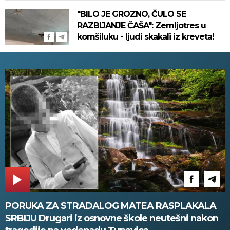
mesta!
"BILO JE GROZNO, ČULO SE
RAZBIJANJE ČAŠA": Zemljotres u
komšiluku - ljudi skakali iz kreveta!
PORUKA ZA STRADALOG MATEA RASPLAKALA
SRBIJU Drugari iz osnovne škole neutešni nakon