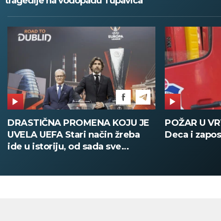
tragedije na vodopadu Tupavica
DRASTIČNA PROMENA KOJU JE
POŽAR U V
UVELA UEFA Stari način žreba
Deca i zapos
ide u istoriju, od sada sve
digitalno