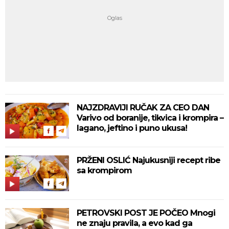
NAJZDRAVIJI RUČAK ZA CEO DAN
Varivo od boranije, tikvica i krompira –
lagano, jeftino i puno ukusa!
PRŽENI OSLIĆ Najukusniji recept ribe
sa krompirom
PETROVSKI POST JE POČEO Mnogi
ne znaju pravila, a evo kad ga