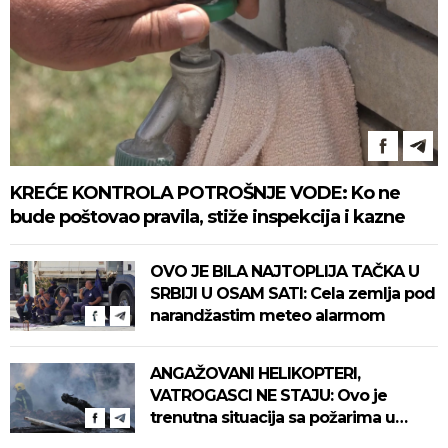
KREĆE KONTROLA POTROŠNJE VODE: Ko ne
bude poštovao pravila, stiže inspekcija i kazne
OVO JE BILA NAJTOPLIJA TAČKA U
SRBIJI U OSAM SATI: Cela zemlja pod
narandžastim meteo alarmom
ANGAŽOVANI HELIKOPTERI,
VATROGASCI NE STAJU: Ovo je
trenutna situacija sa požarima u
zemlji - vanredna situacija u par