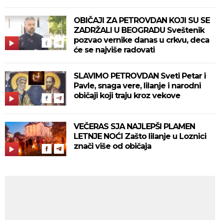
OBIČAJI ZA PETROVDAN KOJI SU SE
ZADRŽALI U BEOGRADU Sveštenik
pozvao vernike danas u crkvu, deca
će se najviše radovati
SLAVIMO PETROVDAN Sveti Petar i
Pavle, snaga vere, lilanje i narodni
običaji koji traju kroz vekove
VEČERAS SJA NAJLEPŠI PLAMEN
LETNJE NOĆI Zašto lilanje u Loznici
znači više od običaja