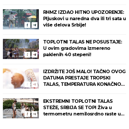
grmljavina i olujni vetar pogoditi
ove delove zemlje!
RHMZ IZDAO HITNO UPOZORENJE:
Pljuskovi u naredna dva ili tri sata u
više delova Srbije!
TOPLOTNI TALAS NE POSUSTAJE:
U ovim gradovima izmereno
paklenih 40 stepeni!
IZDRŽITE JOŠ MALO! TAČNO OVOG
DATUMA PRESTAJE TROPSKI
TALAS, TEMPERATURA KONAČNO
PADA! Meteorolog otkrio kada u
Srbiju stiže zahlađenje!
EKSTREMNI TOPLOTNI TALAS
STEŽE, SRBIJA SE TOPI Živa u
termometru nemilosrdno raste u
ovim gradovima