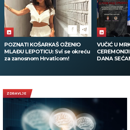
POZNATI KOŠARKAŠ OŽENIO
VUČIĆ U MR
MLAĐU LEPOTICU: Svi se okreću
CEREMONIJ
za zanosnom Hrvaticom!
DANA SEĆA
Nikada više 
"Oluje", Srb
da zaštiti sv
(FOTO/VIDE
ZDRAVLJE