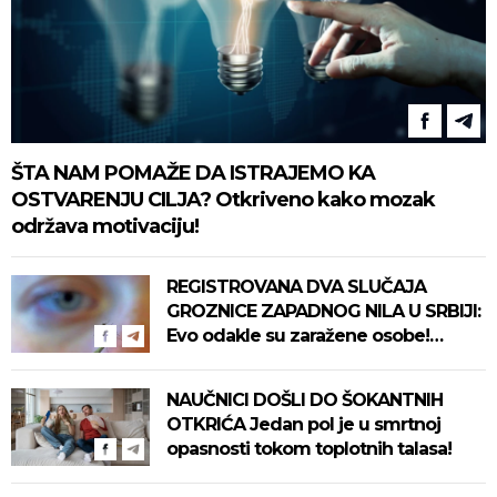
ŠTA NAM POMAŽE DA ISTRAJEMO KA
OSTVARENJU CILJA? Otkriveno kako mozak
održava motivaciju!
REGISTROVANA DVA SLUČAJA
GROZNICE ZAPADNOG NILA U SRBIJI:
Evo odakle su zaražene osobe!
Pročitajte na vreme savete "Batuta"
za zaštitu!
NAUČNICI DOŠLI DO ŠOKANTNIH
OTKRIĆA Jedan pol je u smrtnoj
opasnosti tokom toplotnih talasa!