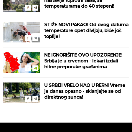
nastavlja toplotni talas, sa
temperaturama do 40 stepeni!
STIŽE NOVI PAKAO! Od ovog datuma
temperature opet divljaju, biće još
toplije!
NE IGNORIŠITE OVO UPOZORENJE!
Srbija je u crvenom - lekari izdali
hitne preporuke građanima
U SRBIJI VRELO KAO U RERNI Vreme
je danas opasno - sklanjajte se od
direktnog sunca!