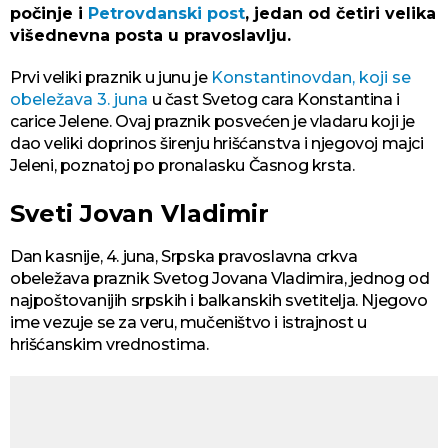
počinje i
Petrovdanski post
, jedan od četiri velika
višednevna posta u pravoslavlju.
Prvi veliki praznik u junu je
Konstantinovdan, koji se
obeležava 3. juna
u čast Svetog cara Konstantina i
carice Jelene. Ovaj praznik posvećen je vladaru koji je
dao veliki doprinos širenju hrišćanstva i njegovoj majci
Jeleni, poznatoj po pronalasku Časnog krsta.
Sveti Jovan Vladimir
Dan kasnije, 4. juna, Srpska pravoslavna crkva
obeležava praznik Svetog Jovana Vladimira, jednog od
najpoštovanijih srpskih i balkanskih svetitelja. Njegovo
ime vezuje se za veru, mučeništvo i istrajnost u
hrišćanskim vrednostima.