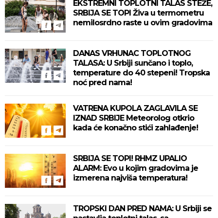
EKSTREMNI TOPLOTNI TALAS STEŽE,
SRBIJA SE TOPI Živa u termometru
nemilosrdno raste u ovim gradovima
DANAS VRHUNAC TOPLOTNOG
TALASA: U Srbiji sunčano i toplo,
temperature do 40 stepeni! Tropska
noć pred nama!
VATRENA KUPOLA ZAGLAVILA SE
IZNAD SRBIJE Meteorolog otkrio
kada će konačno stići zahlađenje!
SRBIJA SE TOPI! RHMZ UPALIO
ALARM: Evo u kojim gradovima je
izmerena najviša temperatura!
TROPSKI DAN PRED NAMA: U Srbiji se