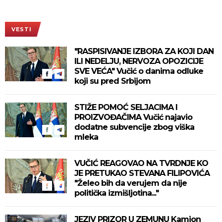
VESTI
"RASPISIVANJE IZBORA ZA KOJI DAN
ILI NEDELJU, NERVOZA OPOZICIJE
SVE VEĆA" Vučić o danima odluke
koji su pred Srbijom
STIŽE POMOĆ SELJACIMA I
PROIZVOĐAČIMA Vučić najavio
dodatne subvencije zbog viška
mleka
VUČIĆ REAGOVAO NA TVRDNJE KO
JE PRETUKAO STEVANA FILIPOVIĆA
"Želeo bih da verujem da nije
politička izmišljotina..."
JEZIV PRIZOR U ZEMUNU Kamion