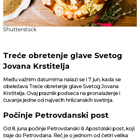
Shutterstock
Treće obretenje glave Svetog
Jovana Krstitelja
Među važnim datumima nalazi se i 7. jun, kada se
obeležava Treće obretenje glave Svetog Jovana
Krstitelja. Ovaj praznik podseća na pronalaženje i
čuvanje jedne od najvećih hrišćanskih svetinja.
Počinje Petrovdanski post
Od 8. juna počinje Petrovdanski ili Apostolski post, koji
traje do Petrovdana. Reč je o jednom od četiri velika