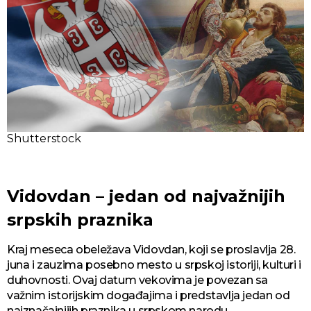
Shutterstock
Vidovdan – jedan od najvažnijih
srpskih praznika
Kraj meseca obeležava Vidovdan, koji se proslavlja 28.
juna i zauzima posebno mesto u srpskoj istoriji, kulturi i
duhovnosti. Ovaj datum vekovima je povezan sa
važnim istorijskim događajima i predstavlja jedan od
najznačajnijih praznika u srpskom narodu.