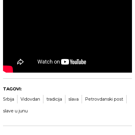
TAGOVI:
Srbija
Vidovdan
tradicija
slava
Petrovdanski post
slave u junu