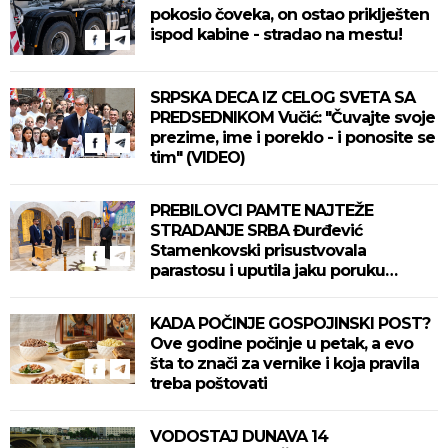
pokosio čoveka, on ostao priklješten
ispod kabine - stradao na mestu!
SRPSKA DECA IZ CELOG SVETA SA
PREDSEDNIKOM Vučić: "Čuvajte svoje
prezime, ime i poreklo - i ponosite se
tim" (VIDEO)
PREBILOVCI PAMTE NAJTEŽE
STRADANJE SRBA Đurđević
Stamenkovski prisustvovala
parastosu i uputila jaku poruku
(FOTO)
KADA POČINJE GOSPOJINSKI POST?
Ove godine počinje u petak, a evo
šta to znači za vernike i koja pravila
treba poštovati
VODOSTAJ DUNAVA 14