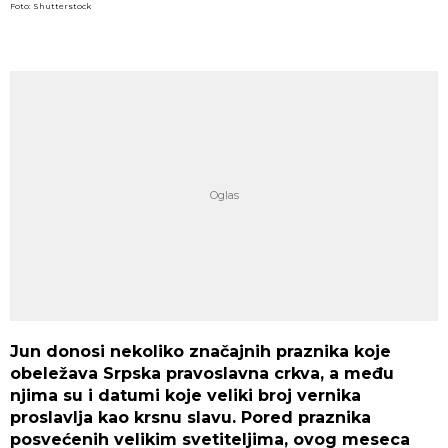
Foto: Shutterstock
Jun donosi nekoliko značajnih praznika koje
obeležava Srpska pravoslavna crkva, a među
njima su i datumi koje veliki broj vernika
proslavlja kao krsnu slavu. Pored praznika
posvećenih velikim svetiteljima, ovog meseca