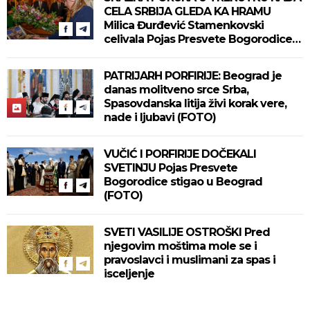
CELA SRBIJA GLEDA KA HRAMU
Milica Đurđević Stamenkovski
celivala Pojas Presvete Bogorodice
(FOTO)
PATRIJARH PORFIRIJE: Beograd je
danas molitveno srce Srba,
Spasovdanska litija živi korak vere,
nade i ljubavi (FOTO)
VUČIĆ I PORFIRIJE DOČEKALI
SVETINJU Pojas Presvete
Bogorodice stigao u Beograd
(FOTO)
SVETI VASILIJE OSTROŠKI Pred
njegovim moštima mole se i
pravoslavci i muslimani za spas i
isceljenje