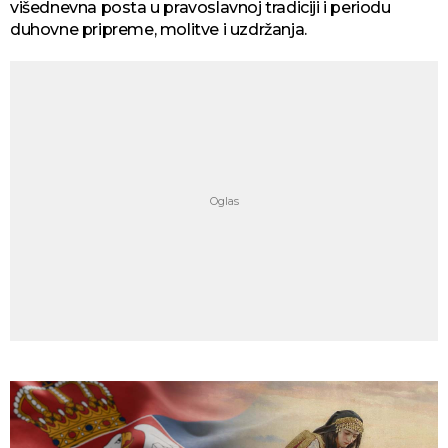
višednevna posta u pravoslavnoj tradiciji i periodu
duhovne pripreme, molitve i uzdržanja.