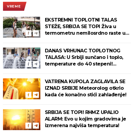
VREME
EKSTREMNI TOPLOTNI TALAS
STEŽE, SRBIJA SE TOPI Živa u
termometru nemilosrdno raste u
ovim gradovima
DANAS VRHUNAC TOPLOTNOG
TALASA: U Srbiji sunčano i toplo,
temperature do 40 stepeni!
Tropska noć pred nama!
VATRENA KUPOLA ZAGLAVILA SE
IZNAD SRBIJE Meteorolog otkrio
kada će konačno stići zahlađenje!
SRBIJA SE TOPI! RHMZ UPALIO
ALARM: Evo u kojim gradovima je
izmerena najviša temperatura!