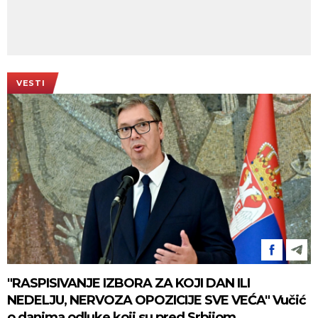
VESTI
"RASPISIVANJE IZBORA ZA KOJI DAN ILI
NEDELJU, NERVOZA OPOZICIJE SVE VEĆA" Vučić
o danima odluke koji su pred Srbijom