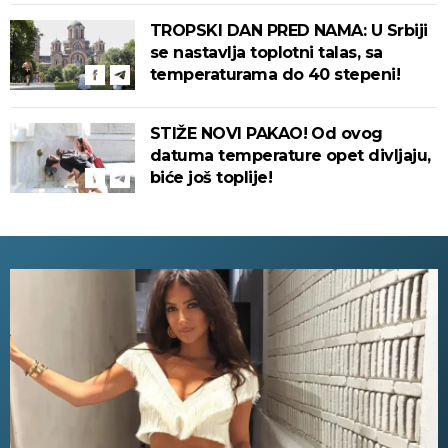
TROPSKI DAN PRED NAMA: U Srbiji
se nastavlja toplotni talas, sa
temperaturama do 40 stepeni!
STIŽE NOVI PAKAO! Od ovog
datuma temperature opet divljaju,
biće još toplije!