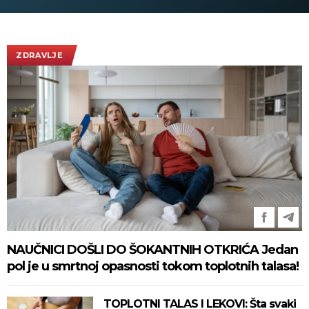
ovacije - pogledajte slike koje
obilaze planetu
ZDRAVLJE
NAUČNICI DOŠLI DO ŠOKANTNIH OTKRIĆA Jedan
pol je u smrtnoj opasnosti tokom toplotnih talasa!
TOPLOTNI TALAS I LEKOVI: Šta svaki