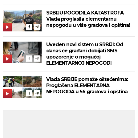
SRBIJU POGODILA KATASTROFA
Vlada proglasila elementarnu
nepogodu u više gradova i opština!
Uveden novi sistem u SRBIJI: Od
danas će građani dobijati SMS
upozorenje o mogućoj
ELEMENTARNOJ NEPOGODI
Vlada SRBIJE pomaže oštećenima:
Proglašena ELEMENTARNA
NEPOGODA u 56 gradova i opština