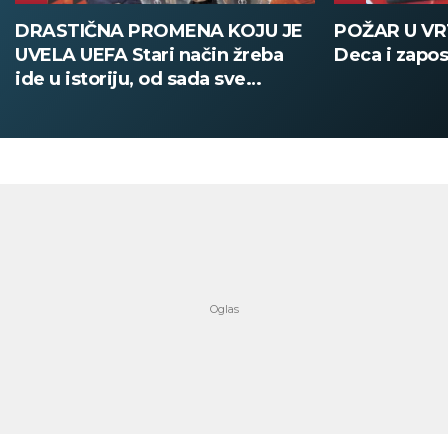
DRASTIČNA PROMENA KOJU JE
POŽAR U V
UVELA UEFA Stari način žreba
Deca i zapos
ide u istoriju, od sada sve
digitalno