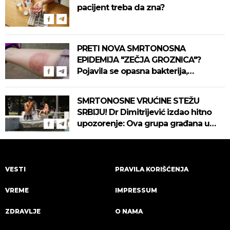
pacijent treba da zna?
PRETI NOVA SMRTONOSNA
EPIDEMIJA "ZEČJA GROZNICA"?
Pojavila se opasna bakterija,
pogledajte kako se prenosi
SMRTONOSNE VRUĆINE STEŽU
SRBIJU! Dr Dimitrijević izdao hitno
upozorenje: Ova grupa građana u
najvećoj opasnosti! (VIDEO)
VESTI
PRAVILA KORIŠĆENJA
VREME
IMPRESSUM
ZDRAVLJE
O NAMA