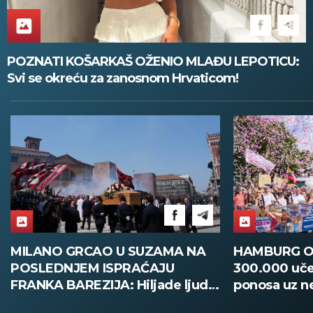
POZNATI KOŠARKAŠ OŽENIO MLAĐU LEPOTICU:
Svi se okreću za zanosnom Hrvaticom!
MILANO GRCAO U SUZAMA NA
HAMBURG O
POSLEDNJEM ISPRAĆAJU
300.000 uče
FRANKA BAREZIJA: Hiljade ljudi
ponosa uz n
ispratilo Kajzera Franca uz
bezbednosti