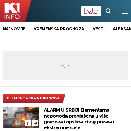
NAJNOVIJE
VREMENSKA PROGNOZA
VESTI
ALEKSAN
ELEMENTARNA NEPOGODA
ALARM U SRBIJI Elementarna
nepogoda proglašena u više
gradova i opština zbog požara i
ekstremne suše