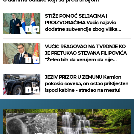
STIŽE POMOĆ SELJACIMA I
PROIZVOĐAČIMA Vučić najavio
dodatne subvencije zbog viška
mleka
VUČIĆ REAGOVAO NA TVRDNJE KO
JE PRETUKAO STEVANA FILIPOVIĆA
"Želeo bih da verujem da nije
politička izmišljotina..."
JEZIV PRIZOR U ZEMUNU Kamion
pokosio čoveka, on ostao priklješten
ispod kabine - stradao na mestu!