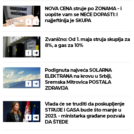
NOVA CENA struje po ZONAMA - i
uopšte vam se NEĆE DOPASTI: I
najjeftinija je SKUPA
Zvanično: Od 1. maja struja skuplja za
8%, a gas za 10%
Podignuta najveća SOLARNA
ELEKTRANA na krovu u Srbiji,
Sremska Mitrovica POSTALA
ZDRAVIJA
Vlada će se truditi da poskupljenje
STRUJE i GASA bude što manje u
2023. - ministarka građane pozvala
DA ŠTEDE