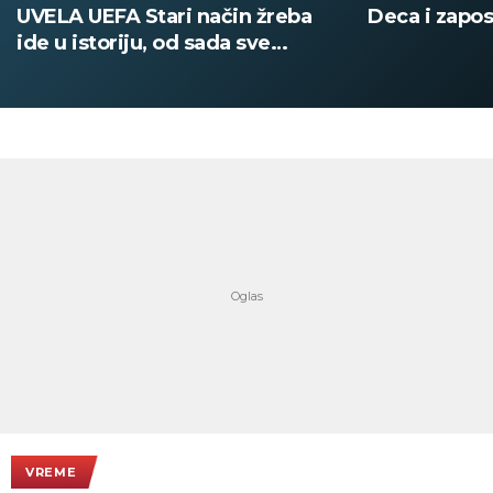
Deca i zaposleni evakuisani
DOBIO NAJN
PATIKA Evo k
su posebne 
VREME