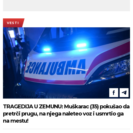
VESTI
TRAGEDIJA U ZEMUNU: Muškarac (35) pokušao da
pretrči prugu, na njega naleteo voz i usmrtio ga
na mestu!