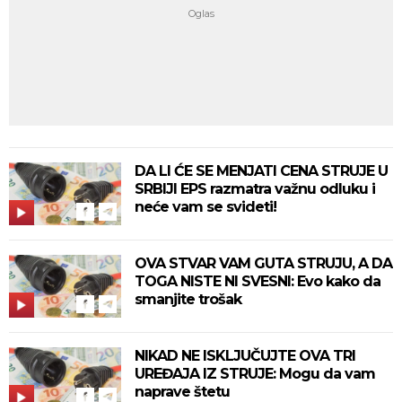
DA LI ĆE SE MENJATI CENA STRUJE U
SRBIJI EPS razmatra važnu odluku i
neće vam se svideti!
OVA STVAR VAM GUTA STRUJU, A DA
TOGA NISTE NI SVESNI: Evo kako da
smanjite trošak
NIKAD NE ISKLJUČUJTE OVA TRI
UREĐAJA IZ STRUJE: Mogu da vam
naprave štetu