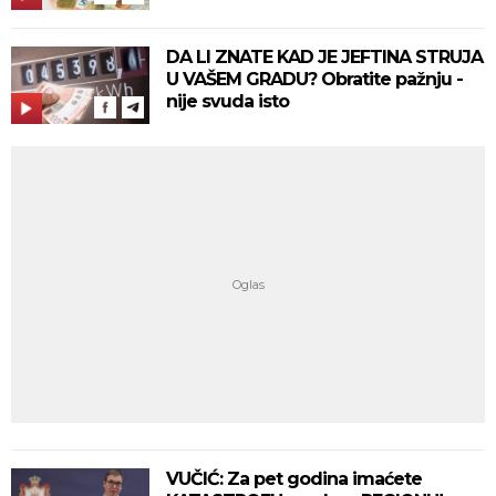
DA LI ZNATE KAD JE JEFTINA STRUJA
U VAŠEM GRADU? Obratite pažnju -
nije svuda isto
VUČIĆ: Za pet godina imaćete