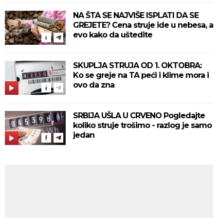
NA ŠTA SE NAJVIŠE ISPLATI DA SE
GREJETE? Cena struje ide u nebesa, a
evo kako da uštedite
SKUPLJA STRUJA OD 1. OKTOBRA:
Ko se greje na TA peći i klime mora i
ovo da zna
SRBIJA UŠLA U CRVENO Pogledajte
koliko struje trošimo - razlog je samo
jedan