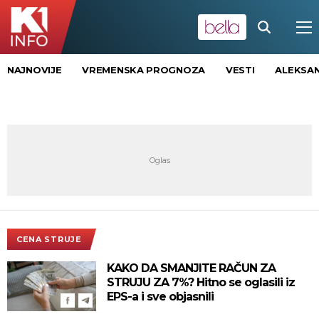
NAJNOVIJE
VREMENSKA PROGNOZA
VESTI
ALEKSAN
CENA STRUJE
KAKO DA SMANJITE RAČUN ZA
STRUJU ZA 7%? Hitno se oglasili iz
EPS-a i sve objasnili