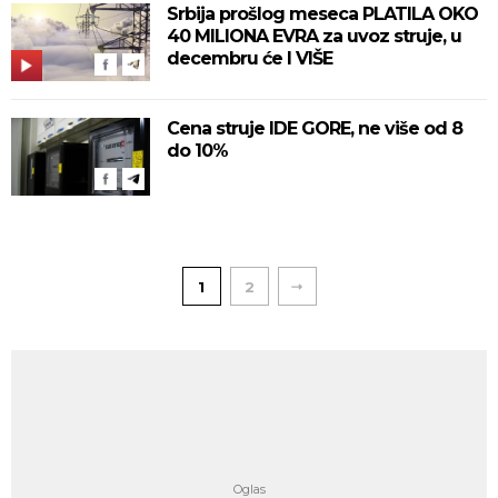
Srbija prošlog meseca PLATILA OKO
40 MILIONA EVRA za uvoz struje, u
decembru će I VIŠE
Cena struje IDE GORE, ne više od 8
do 10%
1
2