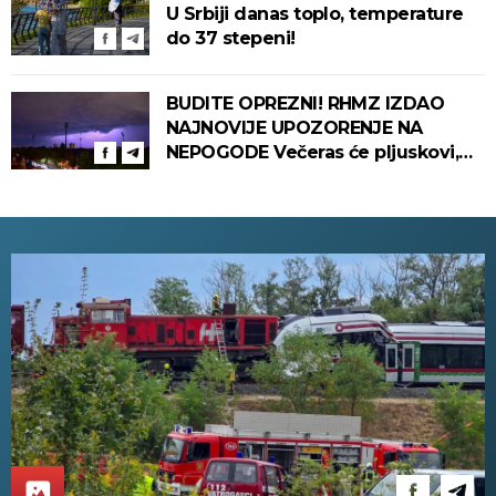
U Srbiji danas toplo, temperature
do 37 stepeni!
BUDITE OPREZNI! RHMZ IZDAO
NAJNOVIJE UPOZORENJE NA
NEPOGODE Večeras će pljuskovi,
grmljavina i olujni vetar pogoditi
ove delove zemlje!