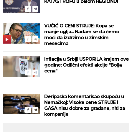
KATASTROFU u celom REGIONU!
VUČIĆ O CENI STRUJE: Kopa se
manje uglja... Nadam se da ćemo
moći da izdržimo u zimskim
mesecima
Inflacija u Srbiji USPORILA krajem ove
godine: Odlični efekti akcije "Bolja
cena"
Deripaska komentarisao skupoću u
Nemačkoj: Visoke cene STRUJE i
GASA nisu dobre za građane, niti za
kompanije