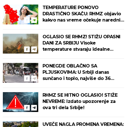
TEMPERATURE PONOVO
DRASTIČNO SKAČU: RHMZ objavio
kakvo nas vreme očekuje narednih
dana!
OGLASIO SE RHMZ! STIŽU OPASNI
DANI ZA SRBIJU Visoke
temperature stvaraju idealne
uslove za izbijanje i širenje požara!
PONEGDE OBLAČNO SA
PLJUSKOVIMA: U Srbiji danas
sunčano i toplo, najviše do 36
stepeni!
RHMZ SE HITNO OGLASIO! STIŽE
NEVREME: Izdato upozorenje za
ova tri dela Srbije!
UVEČE NAGLA PROMENA VREMENA: