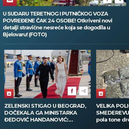
U SUDARU TERETNOG I PUTNIČKOG VOZA
POVREĐENE ČAK 24 OSOBE! Otkriveni novi
detalji stravične nesreće koja se dogodila u
Bjelovaru! (FOTO)
VELIKA POLICIJSKA AKCIJA U
ŠTAB DONE
SMEDEREVU: Zaplenjeno oko
SUŠA I POŽA
pola tone droge!
odeljenje za 
infrastruktu