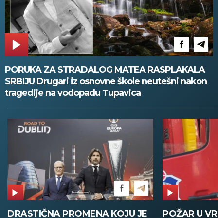
PORUKA ZA STRADALOG MATEA RASPLAKALA
SRBIJU Drugari iz osnovne škole neutešni nakon
tragedije na vodopadu Tupavica
POŽAR U VRTIĆU NA VOŽDOVCU
SINIŠA MAL