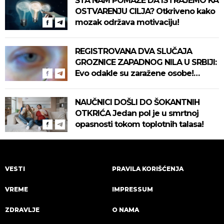
ŠTA NAM POMAŽE DA ISTRAJEMO KA
OSTVARENJU CILJA? Otkriveno kako
mozak održava motivaciju!
REGISTROVANA DVA SLUČAJA
GROZNICE ZAPADNOG NILA U SRBIJI:
Evo odakle su zaražene osobe!
Pročitajte na vreme savete "Batuta"
za zaštitu!
NAUČNICI DOŠLI DO ŠOKANTNIH
OTKRIĆA Jedan pol je u smrtnoj
opasnosti tokom toplotnih talasa!
VESTI
PRAVILA KORIŠĆENJA
VREME
IMPRESSUM
ZDRAVLJE
O NAMA