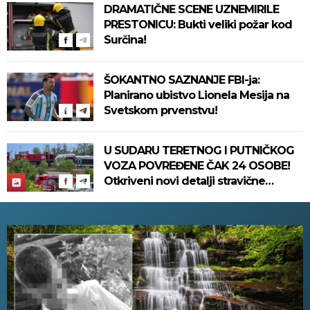
DRAMATIČNE SCENE UZNEMIRILE
PRESTONICU: Bukti veliki požar kod
Surčina!
ŠOKANTNO SAZNANJE FBI-ja:
Planirano ubistvo Lionela Mesija na
Svetskom prvenstvu!
U SUDARU TERETNOG I PUTNIČKOG
VOZA POVREĐENE ČAK 24 OSOBE!
Otkriveni novi detalji stravične
nesreće koja se dogodila u
Bjelovaru! (FOTO)