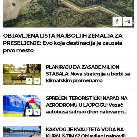
OBJAVLJENA LISTA NAJBOLJIH ZEMALJA ZA
PRESELJENJE: Evo koja destinacija je zauzela
prvo mesto
PLANIRAJU DA ZASADE MILION
STABALA: Nova strategija u borbi sa
klimatskim promenama
SPREČEN TERORISTIČKI NAPAD NA
AERODROMU U LAJPCIGU: Vozač
autobusa šutnuo dron natovaren
eksplozivom
KAKVOG JE KVALITETA VODA NA
KUPALIŠTIMA? Objavljeni najnoviji