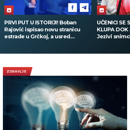
UČENICI SE SAKRILI ISPOD
PUCNJAVA U
KLUPA DOK JE VRŠNJAK PUCAO:
MRTVIH Učen
Jezivi snimci iz škole na Tajlandu
samoubistvo
(UZNEMIRUJUĆE)
Tajlanda (F
ZDRAVLJE