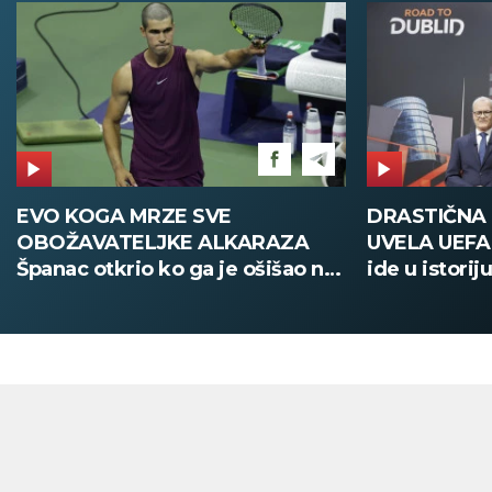
DRASTIČNA PROMENA KOJU JE
POŽAR U V
UVELA UEFA Stari način žreba
Deca i zapos
ide u istoriju, od sada sve
digitalno