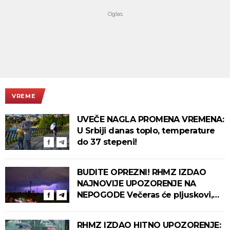
VREME
UVEČE NAGLA PROMENA VREMENA:
U Srbiji danas toplo, temperature
do 37 stepeni!
BUDITE OPREZNI! RHMZ IZDAO
NAJNOVIJE UPOZORENJE NA
NEPOGODE Večeras će pljuskovi,
grmljavina i olujni vetar pogoditi
ove delove zemlje!
RHMZ IZDAO HITNO UPOZORENJE: