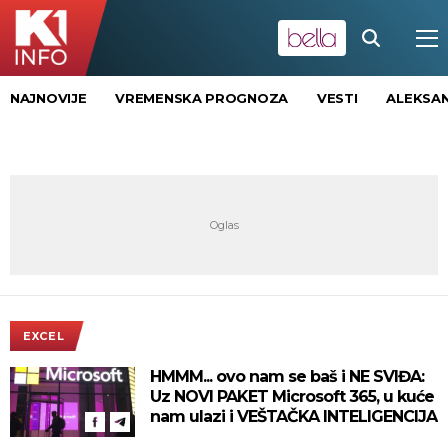
NAJNOVIJE
VREMENSKA PROGNOZA
VESTI
ALEKSAN
EXCEL
HMMM... ovo nam se baš i NE SVIĐA:
Uz NOVI PAKET Microsoft 365, u kuće
nam ulazi i VEŠTAČKA INTELIGENCIJA