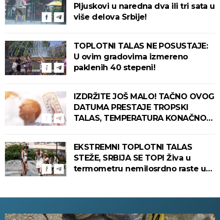
Pljuskovi u naredna dva ili tri sata u
više delova Srbije!
TOPLOTNI TALAS NE POSUSTAJE:
U ovim gradovima izmereno
paklenih 40 stepeni!
IZDRŽITE JOŠ MALO! TAČNO OVOG
DATUMA PRESTAJE TROPSKI
TALAS, TEMPERATURA KONAČNO
PADA! Meteorolog otkrio kada u
Srbiju stiže zahlađenje!
EKSTREMNI TOPLOTNI TALAS
STEŽE, SRBIJA SE TOPI Živa u
termometru nemilosrdno raste u
ovim gradovima