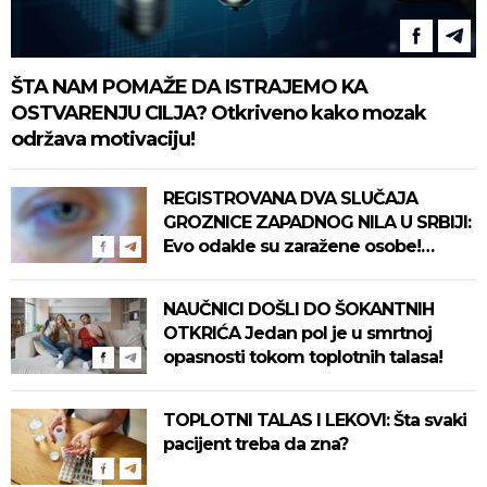
ŠTA NAM POMAŽE DA ISTRAJEMO KA
OSTVARENJU CILJA? Otkriveno kako mozak
održava motivaciju!
REGISTROVANA DVA SLUČAJA
GROZNICE ZAPADNOG NILA U SRBIJI:
Evo odakle su zaražene osobe!
Pročitajte na vreme savete "Batuta"
za zaštitu!
NAUČNICI DOŠLI DO ŠOKANTNIH
OTKRIĆA Jedan pol je u smrtnoj
opasnosti tokom toplotnih talasa!
TOPLOTNI TALAS I LEKOVI: Šta svaki
pacijent treba da zna?