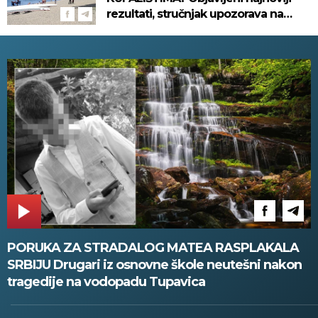
rezultati, stručnjak upozorava na
sledeće stvari
PORUKA ZA STRADALOG MATEA RASPLAKALA
SRBIJU Drugari iz osnovne škole neutešni nakon
tragedije na vodopadu Tupavica