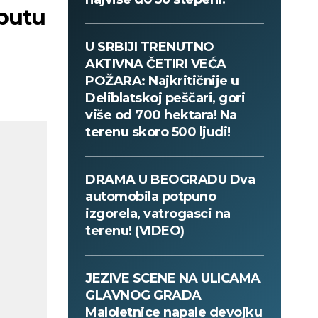
 putu
U SRBIJI TRENUTNO
AKTIVNA ČETIRI VEĆA
POŽARA: Najkritičnije u
Deliblatskoj peščari, gori
više od 700 hektara! Na
terenu skoro 500 ljudi!
DRAMA U BEOGRADU Dva
automobila potpuno
izgorela, vatrogasci na
terenu! (VIDEO)
JEZIVE SCENE NA ULICAMA
GLAVNOG GRADA
Maloletnice napale devojku