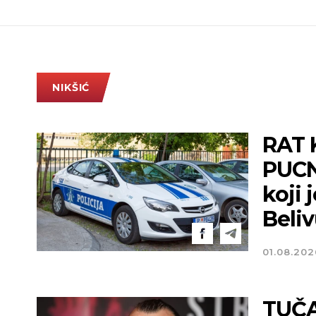
NIKŠIĆ
RAT 
PUCN
koji 
Beliv
01.08.202
TUČA