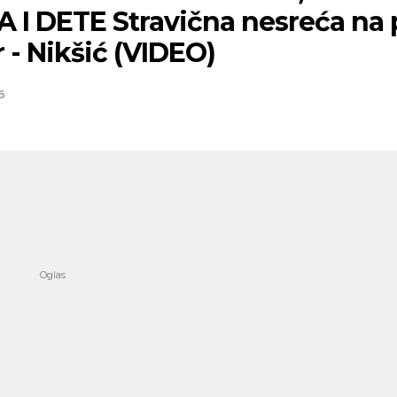
A I DETE Stravična nesreća na
 - Nikšić (VIDEO)
6