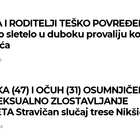
 I RODITELJI TEŠKO POVREĐEN
o sletelo u duboku provaliju k
ića
6
A (47) I OČUH (31) OSUMNJIČE
EKSUALNO ZLOSTAVLJANJE
A Stravičan slučaj trese Nikši
26