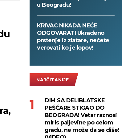
u Beogradu!
KRIVAC NIKADA NEĆE
adu
ODGOVARATI Ukradeno
prstenje iz zlatare, nećete
verovati ko je lopov!
NAJČITANIJE
DIM SA DELIBLATSKE
PEŠČARE STIGAO DO
ra,
BEOGRADA! Vetar raznosi
miris paljevine po celom
gradu, ne može da se diše!
(VIDEO)