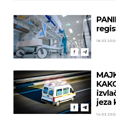
PANI
regis
18.03.202
MAJK
KAKO
izvla
jeza 
14.03.202