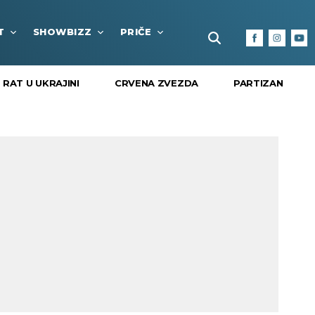
T
SHOWBIZZ
PRIČE
FUN BOX
KULTURA I
RAT U UKRAJINI
CRVENA ZVEZDA
PARTIZAN