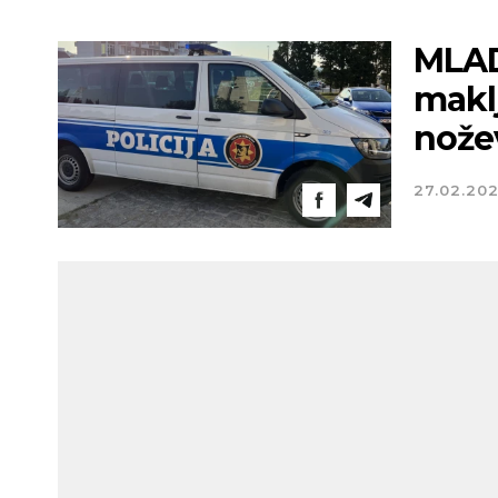
MLAD
maklj
nože
27.02.20