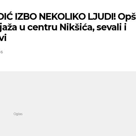
IĆ IZBO NEKOLIKO LJUDI! Opš
aža u centru Nikšića, sevali i
vi
26