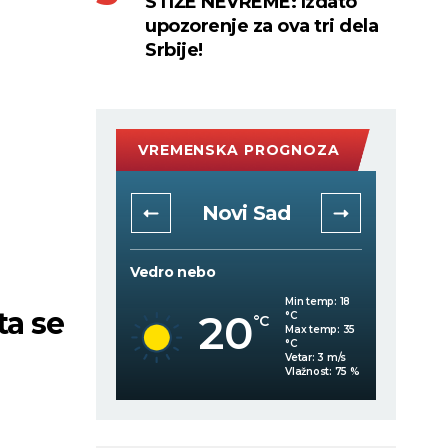
STIŽE NEVREME: Izdato
upozorenje za ova tri dela
Srbije!
VREMENSKA PROGNOZA
rad
Novi Sad
Vedro nebo
Vedro 
Min temp:
19
Min temp:
18
a se
20
°C
°C
C
°C
Max temp:
35
Max temp:
35
°C
°C
Vetar:
2
m/s
Vetar:
3
m/s
Vlažnost:
73
%
Vlažnost:
75
%