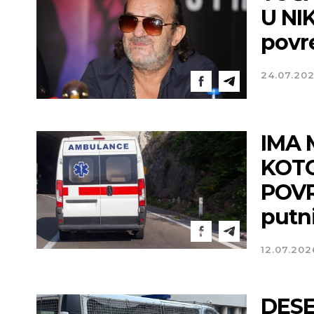
U NIK
povr
24.07.20
IMA 
KOTO
POVR
putni
12.07.202
DES