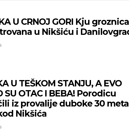
KA U CRNOJ GORI Kju groznica
trovana u Nikšiću i Danilovgr
6
A U TEŠKOM STANJU, A EVO
 SU OTAC I BEBA! Porodicu
čili iz provalije duboke 30 meta
kod Nikšića
6