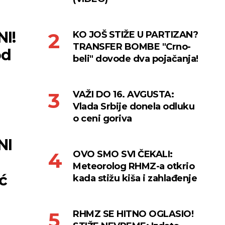
I!
KO JOŠ STIŽE U PARTIZAN?
TRANSFER BOMBE "Crno-
od
beli" dovode dva pojačanja!
VAŽI DO 16. AVGUSTA:
Vlada Srbije donela odluku
o ceni goriva
NI
OVO SMO SVI ČEKALI:
Meteorolog RHMZ-a otkrio
ć
kada stižu kiša i zahlađenje
RHMZ SE HITNO OGLASIO!