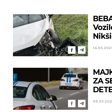
BEBA
Vozil
Nikš
14.03.202
MAJK
ZA S
DETET
09.03.20