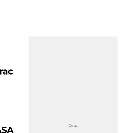
rac
ASA