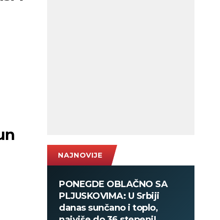
un
NAJNOVIJE
PONEGDE OBLAČNO SA
PLJUSKOVIMA: U Srbiji
danas sunčano i toplo,
najviše do 36 stepeni!