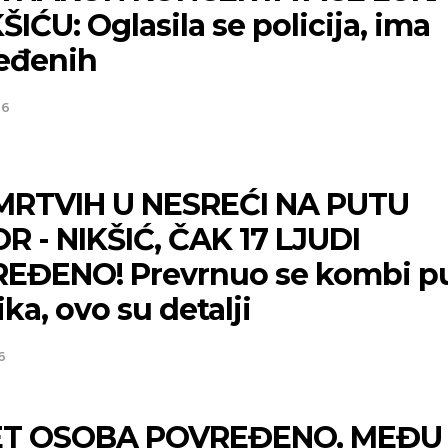
ŠIĆU: Oglasila se policija, ima
eđenih
26
MRTVIH U NESREĆI NA PUTU
R - NIKŠIĆ, ČAK 17 LJUDI
EĐENO! Prevrnuo se kombi p
ka, ovo su detalji
6
ET OSOBA POVREĐENO, MEĐU