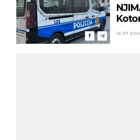
NJIM
Kotor
12.07.202