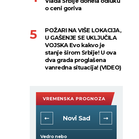
Vlada Srbije donela odluku
o ceni goriva
POŽARI NA VIŠE LOKACIJA,
U GAŠENJE SE UKLJUČILA
VOJSKA Evo kakvo je
stanje širom Srbije! U ova
dva grada proglašena
vanredna situacija! (VIDEO)
VREMENSKA PROGNOZA
rad
Novi Sad
Vedro nebo
Mestimi