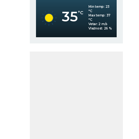
Min temp:
23
Min temp:
23
35
°C
°C
C
°C
Max temp:
37
Max temp:
37
°C
°C
Vetar:
2
m/s
Vetar:
2
m/s
Vlažnost:
41
%
Vlažnost:
26
%