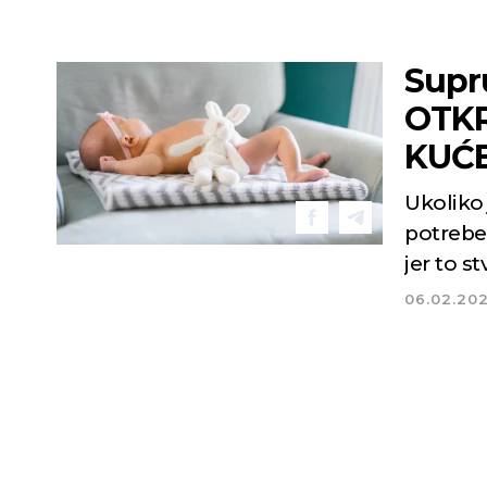
Supr
OTKR
KUĆ
Ukoliko
potrebe
jer to s
06.02.20