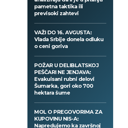
pametna taktika ili
previsoki zahtevi
VAŽI DO 16. AVGUSTA:
Vlada Srbije donela odluku
o ceni goriva
POŽAR U DELIBLATSKOJ
PEŠČARI NE JENJAVA:
Evakuisani rubni delovi
Šumarka, gori oko 700
hektara šume
MOL O PREGOVORIMA ZA
KUPOVINU NIS-A:
Napredujemo ka završnoj