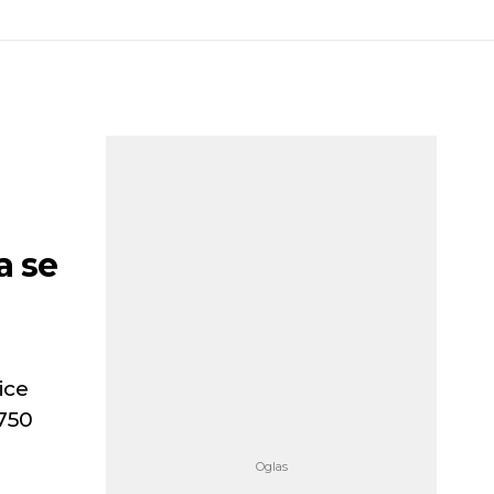
a se
ice
 750