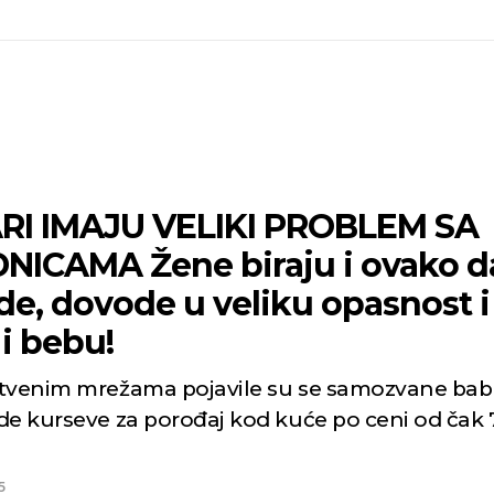
RI IMAJU VELIKI PROBLEM SA
NICAMA Žene biraju i ovako d
e, dovode u veliku opasnost i
i bebu!
tvenim mrežama pojavile su se samozvane bab
de kurseve za porođaj kod kuće po ceni od čak
5