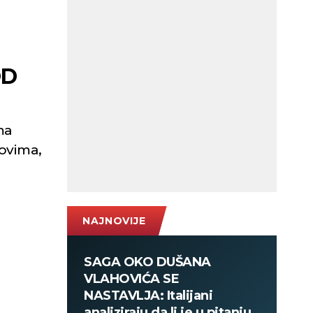
OD
ma
lovima,
NAJNOVIJE
SAGA OKO DUŠANA
VLAHOVIĆA SE
NASTAVLJA: Italijani
analiziraju da li je u pitanju