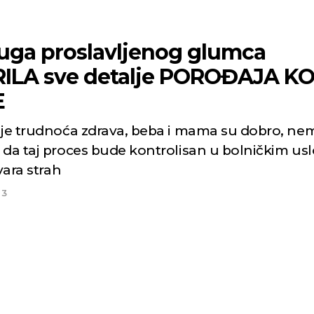
uga proslavljenog glumca
ILA sve detalje POROĐAJA K
E
 je trudnoća zdrava, beba i mama su dobro, ne
 da taj proces bude kontrolisan u bolničkim us
tvara strah
23