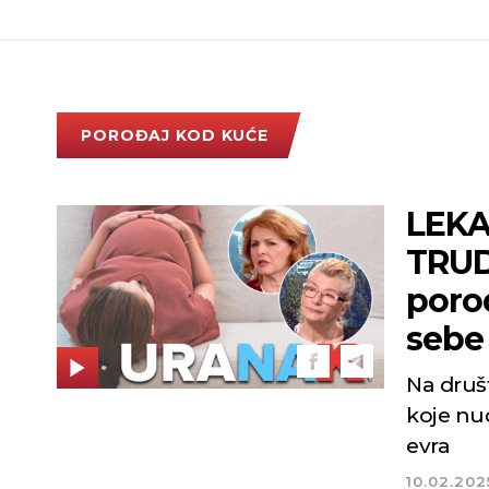
POROĐAJ KOD KUĆE
LEKA
TRUD
porod
sebe 
Na druš
koje nu
evra
10.02.202