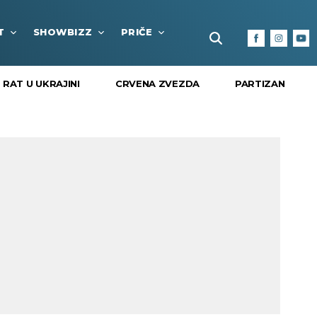
T
SHOWBIZZ
PRIČE
FUN BOX
KULTURA I
RAT U UKRAJINI
CRVENA ZVEZDA
PARTIZAN