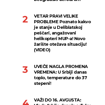
VETAR PRAVI VELIKE
PROBLEME Poznato kakvo
je stanje u Deliblatskoj
peščari, angažovani
helikopteri MUP-a! Novo
žarište otežava situaciju!
(VIDEO)
UVEČE NAGLA PROMENA
VREMENA: U Srbiji danas
toplo, temperature do 37
stepeni!
VAŽI DO 16. AVGUSTA: