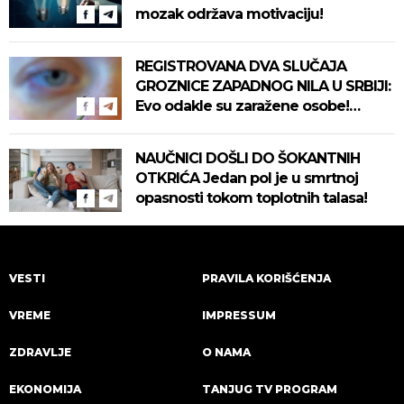
mozak održava motivaciju!
REGISTROVANA DVA SLUČAJA
GROZNICE ZAPADNOG NILA U SRBIJI:
Evo odakle su zaražene osobe!
Pročitajte na vreme savete "Batuta"
za zaštitu!
NAUČNICI DOŠLI DO ŠOKANTNIH
OTKRIĆA Jedan pol je u smrtnoj
opasnosti tokom toplotnih talasa!
VESTI
PRAVILA KORIŠĆENJA
VREME
IMPRESSUM
ZDRAVLJE
O NAMA
EKONOMIJA
TANJUG TV PROGRAM