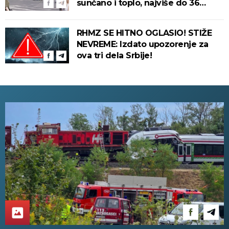
sunčano i toplo, najviše do 36
stepeni!
RHMZ SE HITNO OGLASIO! STIŽE
NEVREME: Izdato upozorenje za
ova tri dela Srbije!