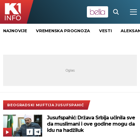
NAJNOVIJE
VREMENSKA PROGNOZA
VESTI
ALEKSAN
BEOGRADSKI MUFTIJA JUSUFSPAHIĆ
Jusufspahić: Država Srbija učinila sve
da muslimani i ove godine mogu da
idu na hadžiluk