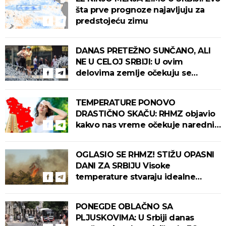
šta prve prognoze najavljuju za
predstojeću zimu
DANAS PRETEŽNO SUNČANO, ALI
NE U CELOJ SRBIJI: U ovim
delovima zemlje očekuju se
intenzivni pljuskovi s grmljavinom!
TEMPERATURE PONOVO
DRASTIČNO SKAČU: RHMZ objavio
kakvo nas vreme očekuje narednih
dana!
OGLASIO SE RHMZ! STIŽU OPASNI
DANI ZA SRBIJU Visoke
temperature stvaraju idealne
uslove za izbijanje i širenje požara!
PONEGDE OBLAČNO SA
PLJUSKOVIMA: U Srbiji danas