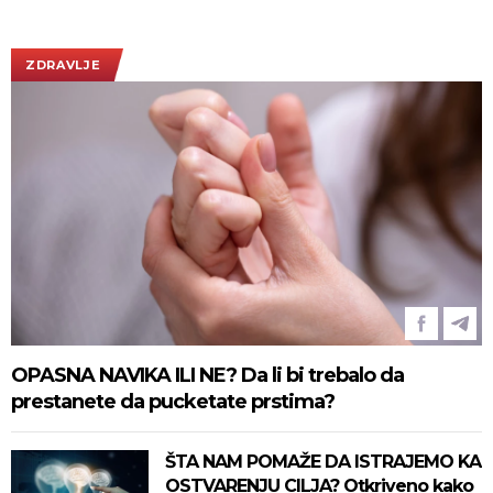
Vučićem! (FOTO/VIDEO)
ZDRAVLJE
OPASNA NAVIKA ILI NE? Da li bi trebalo da
prestanete da pucketate prstima?
ŠTA NAM POMAŽE DA ISTRAJEMO KA
OSTVARENJU CILJA? Otkriveno kako