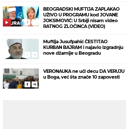
BEOGRADSKI MUFTIJA ZAPLAKAO
UŽIVO U PROGRAMU kod JOVANE
JOKSIMOVIĆ: U Srbiji nisam video
RATNOG ZLOČINCA (VIDEO)
Muftija Jusufpahić ČESTITAO
KURBAN BAJRAM i najavio izgradnju
nove džamije u Beogradu
VERONAUKA ne uči decu DA VERUJU
u Boga, već šta znače 10 zapovesti