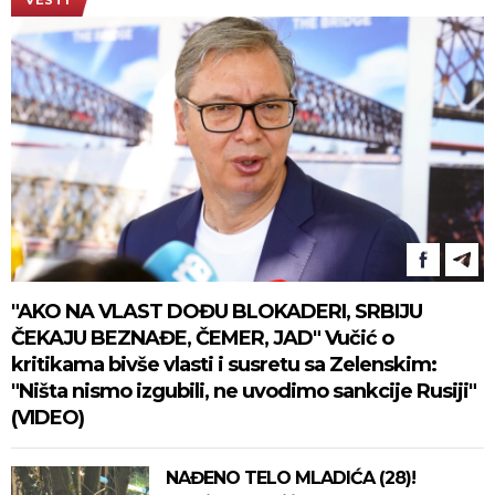
VESTI
"AKO NA VLAST DOĐU BLOKADERI, SRBIJU
ČEKAJU BEZNAĐE, ČEMER, JAD" Vučić o
kritikama bivše vlasti i susretu sa Zelenskim:
"Ništa nismo izgubili, ne uvodimo sankcije Rusiji"
(VIDEO)
NAĐENO TELO MLADIĆA (28)!