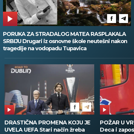
PORUKA ZA STRADALOG MATEA RASPLAKALA
SRBIJU Drugari iz osnovne škole neutešni nakon
tragedije na vodopadu Tupavica
POŽAR U VRTIĆU NA VOŽDOVCU
SINIŠA MA
Deca i zaposleni evakuisani
DOBIO NAJ