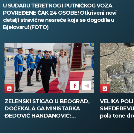
U SUDARU TERETNOG I PUTNIČKOG VOZA
POVREĐENE ČAK 24 OSOBE! Otkriveni novi
detalji stravične nesreće koja se dogodila u
Bjelovaru! (FOTO)
ZELENSKI STIGAO U BEOGRAD,
VELIKA POLI
DOČEKALA GA MINISTARKA
SMEDEREVU:
ĐEDOVIĆ HANDANOVIĆ:
pola tone dr
Predsednik Ukrajine prvi put u
poseti Srbiji - sutra sastanak sa