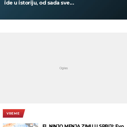
PATIKA Evo 
su posebne
VREME
EL NINJO MENJA ZIMU U SRBIJI: Evo