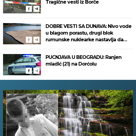
Tragične vesti iz Borče
DOBRE VESTI SA DUNAVA: Nivo vode
u blagom porastu, drugi blok
rumunske nuklearke nastavlja da
radi
PUCNJAVA U BEOGRADU: Ranjen
mladić (21) na Dorćolu