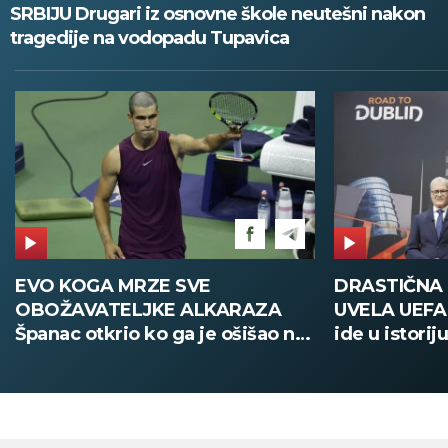
SRBIJU Drugari iz osnovne škole neutešni nakon
tragedije na vodopadu Tupavica
DRASTIČNA PROMENA KOJU JE
POŽAR U V
UVELA UEFA Stari način žreba
Deca i zapos
ide u istoriju, od sada sve
digitalno