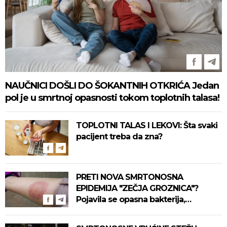
NAUČNICI DOŠLI DO ŠOKANTNIH OTKRIĆA Jedan
pol je u smrtnoj opasnosti tokom toplotnih talasa!
TOPLOTNI TALAS I LEKOVI: Šta svaki
pacijent treba da zna?
PRETI NOVA SMRTONOSNA
EPIDEMIJA "ZEČJA GROZNICA"?
Pojavila se opasna bakterija,
pogledajte kako se prenosi