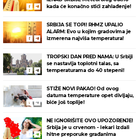
kada će konačno stići zahlađenje!
SRBIJA SE TOPI! RHMZ UPALIO
ALARM: Evo u kojim gradovima je
izmerena najviša temperatura!
TROPSKI DAN PRED NAMA: U Srbiji
se nastavlja toplotni talas, sa
temperaturama do 40 stepeni!
STIŽE NOVI PAKAO! Od ovog
datuma temperature opet divljaju,
biće još toplije!
NE IGNORIŠITE OVO UPOZORENJE!
Srbija je u crvenom - lekari izdali
hitne preporuke građanima