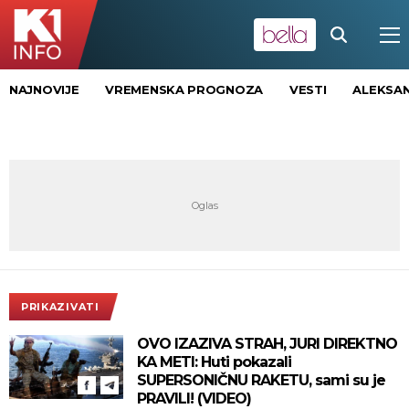
NAJNOVIJE
VREMENSKA PROGNOZA
VESTI
ALEKSAN
PRIKAZIVATI
OVO IZAZIVA STRAH, JURI DIREKTNO
KA METI: Huti pokazali
SUPERSONIČNU RAKETU, sami su je
PRAVILI! (VIDEO)