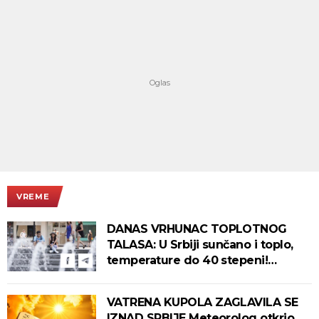
VREME
DANAS VRHUNAC TOPLOTNOG
TALASA: U Srbiji sunčano i toplo,
temperature do 40 stepeni!
Tropska noć pred nama!
VATRENA KUPOLA ZAGLAVILA SE
IZNAD SRBIJE Meteorolog otkrio