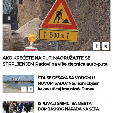
AKO KREĆETE NA PUT, NAORUŽAJTE SE
STRPLJENJEM Radovi na više deonica auto-puta
ŠTA SE DEŠAVA SA VODOM U
NOVOM SADU? Nadležni objasnili
kakav uticaj ima nizak Dunav
ISPLIVALI SNIMCI SA MESTA
BOMBAŠKOG NAPADA NA ŠEFA