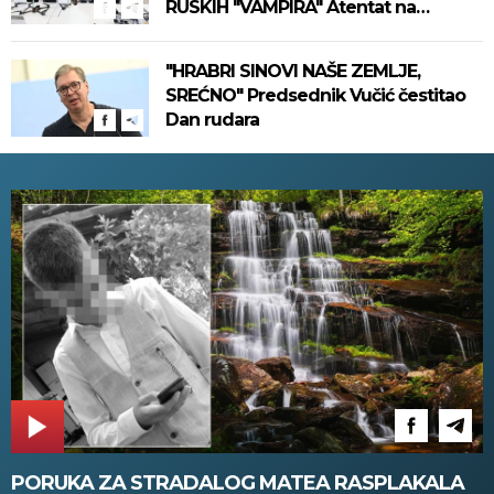
RUSKIH "VAMPIRA" Atentat na
Putinovog ključnog čoveka, ima
mrtvih (VIDEO)
"HRABRI SINOVI NAŠE ZEMLJE,
SREĆNO" Predsednik Vučić čestitao
Dan rudara
PORUKA ZA STRADALOG MATEA RASPLAKALA