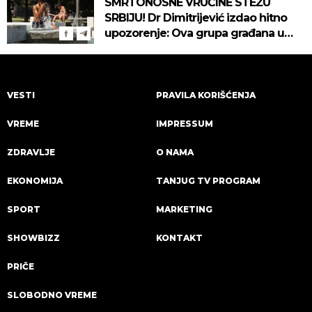
SMRTONOSNE VRUĆINE STEŽU
SRBIJU! Dr Dimitrijević izdao hitno
upozorenje: Ova grupa građana u
najvećoj opasnosti! (VIDEO)
VESTI
PRAVILA KORIŠĆENJA
VREME
IMPRESSUM
ZDRAVLJE
O NAMA
EKONOMIJA
TANJUG TV PROGRAM
SPORT
MARKETING
SHOWBIZZ
KONTAKT
PRIČE
SLOBODNO VREME