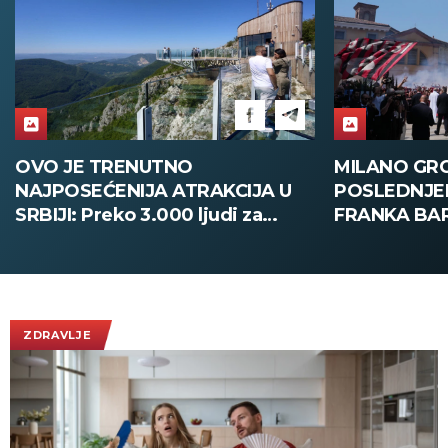
MILANO GRCAO U SUZAMA NA
HAMBURG O
POSLEDNJEM ISPRAĆAJU
300.000 uče
FRANKA BAREZIJA: Hiljade ljudi
ponosa uz n
ispratilo Kajzera Franca uz
bezbednosti
ovacije - pogledajte slike koje
obilaze planetu
ZDRAVLJE