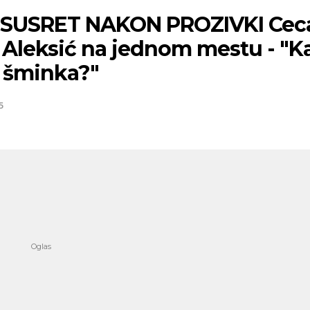
 SUSRET NAKON PROZIVKI Ceca
 Aleksić na jednom mestu - "K
e šminka?"
5