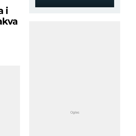
 i
akva