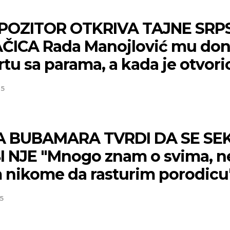
OZITOR OTKRIVA TAJNE SRP
ČICA Rada Manojlović mu don
tu sa parama, a kada je otvorio
25
 BUBAMARA TVRDI DA SE SE
I NJE "Mnogo znam o svima, n
m nikome da rasturim porodicu
5