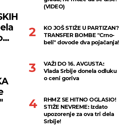
(VIDEO)
SKIH
ela
KO JOŠ STIŽE U PARTIZAN?
TRANSFER BOMBE "Crno-
...
beli" dovode dva pojačanja!
VAŽI DO 16. AVGUSTA:
Vlada Srbije donela odluku
o ceni goriva
KA
e
RHMZ SE HITNO OGLASIO!
"
STIŽE NEVREME: Izdato
upozorenje za ova tri dela
Srbije!