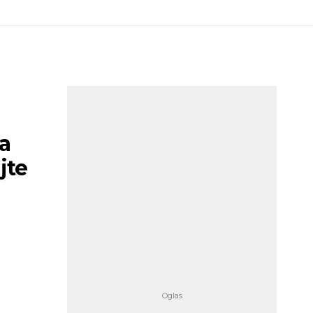
a
jte