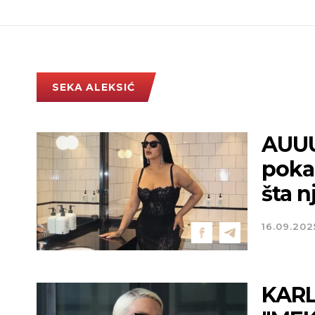
SEKA ALEKSIĆ
AUUU
poka
šta n
16.09.202
KARL