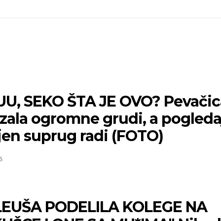
U, SEKO ŠTA JE OVO? Pevačic
zala ogromne grudi, a pogleda
jen suprug radi (FOTO)
5
EUŠA PODELILA KOLEGE NA