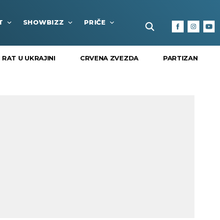
T
SHOWBIZZ
PRIČE
FUN BOX
KULTURA I
RAT U UKRAJINI
CRVENA ZVEZDA
PARTIZAN