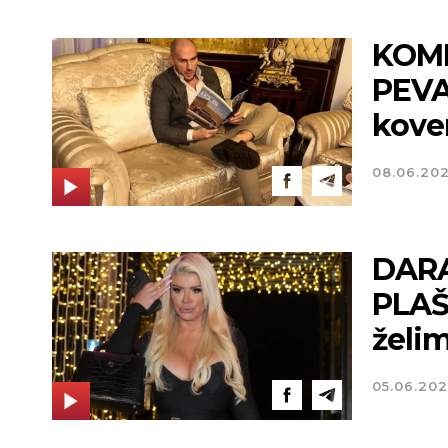
KOMP
PEVA
kover
08.06.20
DARA
PLAŠ
želi
05.06.202