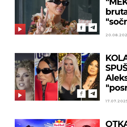
"MEK
bruta
"sočn
20.08.20
KOLA
SPUŠ
Aleks
"pos
17.07.202
OTK