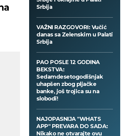
na
Srbija
VAŽNI RAZGOVORI: Vučić
danas sa Zelenskim u Palati
Srbija
PAO POSLE 12 GODINA
BEKSTVA:
Sedamdesetogodišnjak
uhapšen zbog pljačke
banke, još trojica su na
slobodi!
NAJOPASNIJA "WHATS
APP" PREVARA DO SADA:
Nikako ne otvarajte ovu