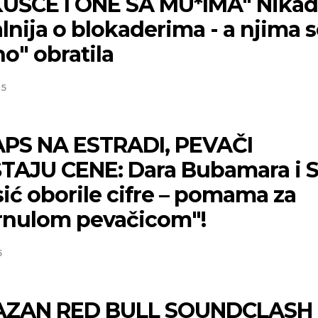
UŠCE I ONE SA MU*IMA" Nikad
lnija o blokaderima - a njima 
o" obratila
25
PS NA ESTRADI, PEVAČI
TAJU CENE: Dara Bubamara i 
ić oborile cifre – pomama za
rnulom pevačicom"!
5
AZAN RED BULL SOUNDCLASH