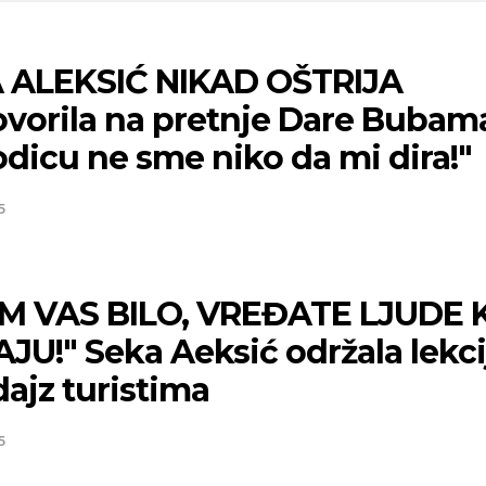
 ALEKSIĆ NIKAD OŠTRIJA
vorila na pretnje Dare Bubam
dicu ne sme niko da mi dira!"
5
M VAS BILO, VREĐATE LJUDE 
JU!" Seka Aeksić održala lekci
ajz turistima
5