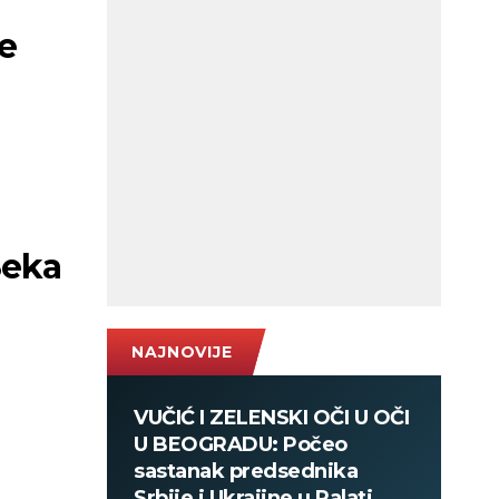
se
Seka
NAJNOVIJE
VUČIĆ I ZELENSKI OČI U OČI
U BEOGRADU: Počeo
sastanak predsednika
Srbije i Ukrajine u Palati