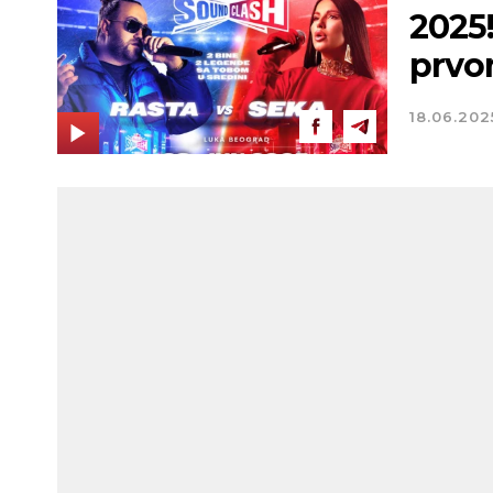
2025
prvo
18.06.202