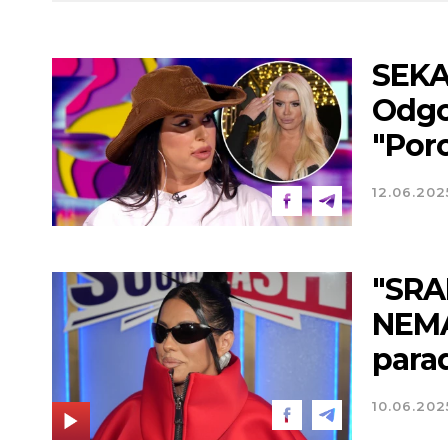
SEKA
Odgo
"Poro
12.06.202
"SRA
NEMA
parad
10.06.202