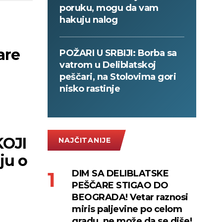
poruku, mogu da vam
hakuju nalog
are
POŽARI U SRBIJI: Borba sa
vatrom u Deliblatskoj
peščari, na Stolovima gori
nisko rastinje
KOJI
NAJČITANIJE
ju o
DIM SA DELIBLATSKE
PEŠČARE STIGAO DO
BEOGRADA! Vetar raznosi
miris paljevine po celom
gradu, ne može da se diše!