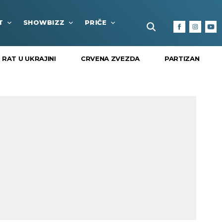
T
SHOWBIZZ
PRIČE
FUN BOX
KULTURA I
RAT U UKRAJINI
CRVENA ZVEZDA
PARTIZAN