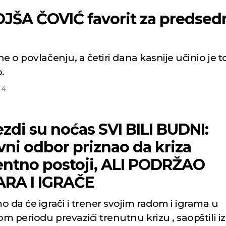
VIĆ favorit za predsednika
e o povlačenju, a četiri dana kasnije učinio je to
.
24
zdi su noćas SVI BILI BUDNI:
ni odbor priznao da kriza
entno postoji, ALI PODRŽAO
RA I IGRAČE
 da će igrači i trener svojim radom i igrama u
 periodu prevazići trenutnu krizu , saopštili iz