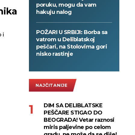
poruku, mogu da vam
hakuju nalog
POŽARI U SRBIJI: Borba sa
 i
vatrom u Deliblatskoj
peščari, na Stolovima gori
nisko rastinje
NAJČITANIJE
DIM SA DELIBLATSKE
PEŠČARE STIGAO DO
BEOGRADA! Vetar raznosi
miris paljevine po celom
gradu, ne može da se diše!