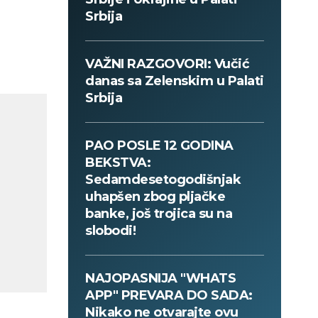
Srbija
VAŽNI RAZGOVORI: Vučić
danas sa Zelenskim u Palati
Srbija
PAO POSLE 12 GODINA
BEKSTVA:
Sedamdesetogodišnjak
uhapšen zbog pljačke
banke, još trojica su na
slobodi!
NAJOPASNIJA "WHATS
APP" PREVARA DO SADA:
Nikako ne otvarajte ovu