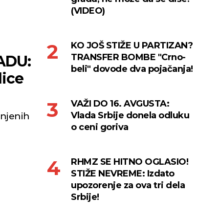
(VIDEO)
KO JOŠ STIŽE U PARTIZAN?
TRANSFER BOMBE "Crno-
ADU:
beli" dovode dva pojačanja!
lice
VAŽI DO 16. AVGUSTA:
Vlada Srbije donela odluku
injenih
o ceni goriva
RHMZ SE HITNO OGLASIO!
STIŽE NEVREME: Izdato
upozorenje za ova tri dela
Srbije!