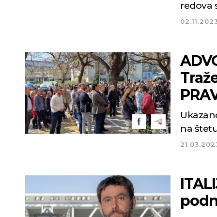
redova 
02.11.202
ADVO
Traž
PRA
Ukazano 
21.03.202
ITALI
podn