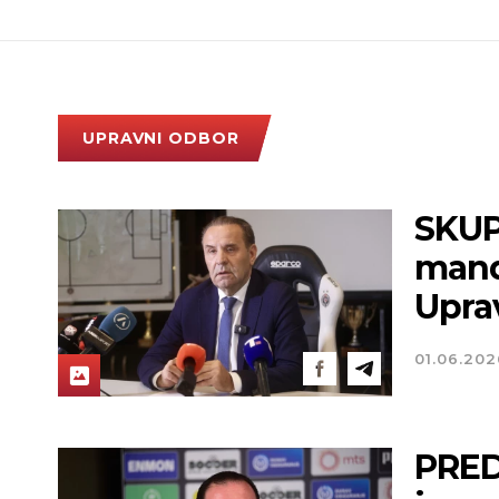
UPRAVNI ODBOR
SKUP
mand
Upra
01.06.202
PRED