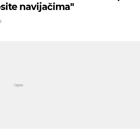
site navijačima"
5