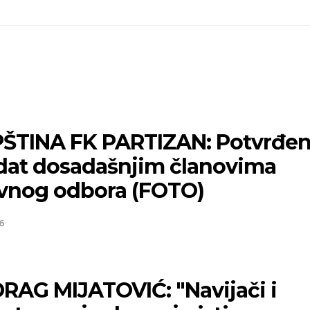
ŠTINA FK PARTIZAN: Potvrđe
at dosadašnjim članovima
vnog odbora (FOTO)
6
RAG MIJATOVIĆ: "Navijači i