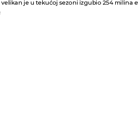
 velikan je u tekućoj sezoni izgubio 254 milina 
2
Niš
Beog
Vedro nebo
Vedro nebo
p:
20
Min temp:
22
32
27
°C
°C
°
p:
35
Max temp:
36
°C
m/s
Vetar:
7
m/s
:
41
%
Vlažnost:
40
%