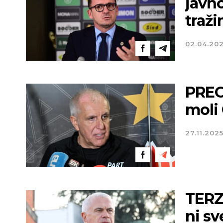
javno
traž
02.04.20
PREO
moli
27.11.202
TERZ
ni sv