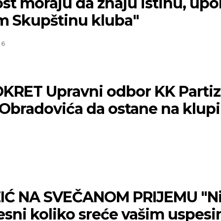
st moraju da znaju istinu, up
im Skupštinu kluba"
26
KRET Upravni odbor KK Parti
 Obradovića da ostane na klupi
5
IĆ NA SVEČANOM PRIJEMU "Ni
esni koliko sreće vašim uspes