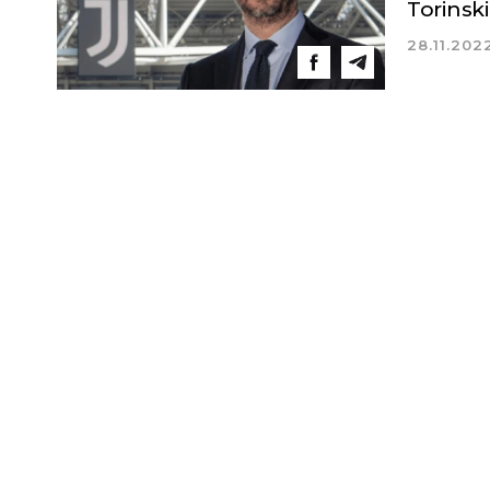
Torinski
28.11.202
Novi Sad
Vedro nebo
Min tem
29
°C
°C
Max tem
°C
Vetar:
4
Vlažnost