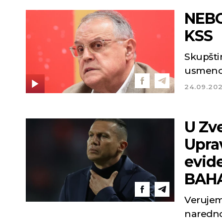
NEBOJŠA ČO
KSS
Skupštin
usmeno
24.09.20
U Zve
Uprav
evid
BAHA
Verujemo
narednom