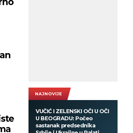
orno
zan
NAJNOVIJE
VUČIĆ I ZELENSKI OČI U OČI
ste
U BEOGRADU: Počeo
sastanak predsednika
ima
Srbije i Ukrajine u Palati