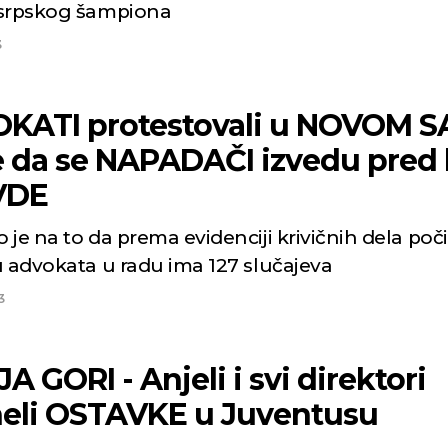
srpskog šampiona
3
KATI protestovali u NOVOM S
e da se NAPADAČI izvedu pred 
VDE
je na to da prema evidenciji krivičnih dela poč
na štetu advokata u radu ima 127 slučajeva
3
JA GORI - Anjeli i svi direktori
eli OSTAVKE u Juventusu