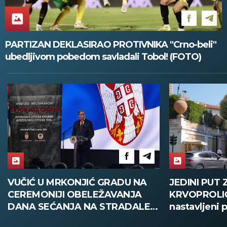
PARTIZAN DEKLASIRAO PROTIVNIKA "Crno-beli"
ubedljivom pobedom savladali Tobol! (FOTO)
JEDINI PUT ZA OKONČANJE
OVO JE TR
KRVOPROLIĆA U Rimu
NAJPOSEĆEN
nastavljeni pregovori Libana i
SRBIJI: Prek
Izraela o kraju rata! (FOTO)
vikend pohrl