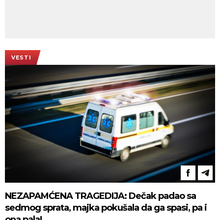
VESTI
NEZAPAMĆENA TRAGEDIJA: Dečak padao sa
sedmog sprata, majka pokušala da ga spasi, pa i
ona pala!