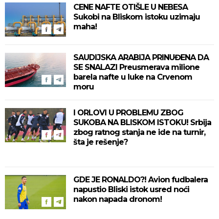
CENE NAFTE OTIŠLE U NEBESA
Sukobi na Bliskom istoku uzimaju
maha!
SAUDIJSKA ARABIJA PRINUĐENA DA
SE SNALAZI Preusmerava milione
barela nafte u luke na Crvenom
moru
I ORLOVI U PROBLEMU ZBOG
SUKOBA NA BLISKOM ISTOKU! Srbija
zbog ratnog stanja ne ide na turnir,
šta je rešenje?
GDE JE RONALDO?! Avion fudbalera
napustio Bliski istok usred noći
nakon napada dronom!