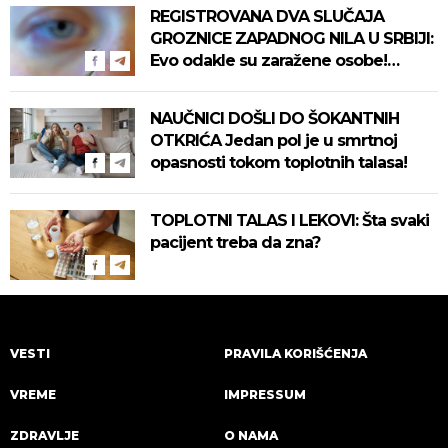
REGISTROVANA DVA SLUČAJA
GROZNICE ZAPADNOG NILA U SRBIJI:
Evo odakle su zaražene osobe!
Pročitajte na vreme savete "Batuta"
za zaštitu!
NAUČNICI DOŠLI DO ŠOKANTNIH
OTKRIĆA Jedan pol je u smrtnoj
opasnosti tokom toplotnih talasa!
TOPLOTNI TALAS I LEKOVI: Šta svaki
pacijent treba da zna?
VESTI
PRAVILA KORIŠĆENJA
VREME
IMPRESSUM
ZDRAVLJE
O NAMA