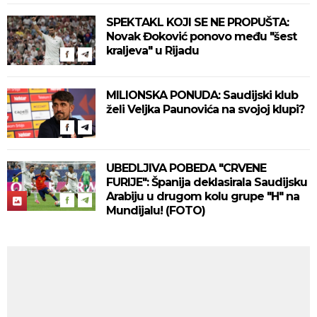
SPEKTAKL KOJI SE NE PROPUŠTA:
Novak Đoković ponovo među "šest
kraljeva" u Rijadu
MILIONSKA PONUDA: Saudijski klub
želi Veljka Paunovića na svojoj klupi?
UBEDLJIVA POBEDA "CRVENE
FURIJE": Španija deklasirala Saudijsku
Arabiju u drugom kolu grupe "H" na
Mundijalu! (FOTO)