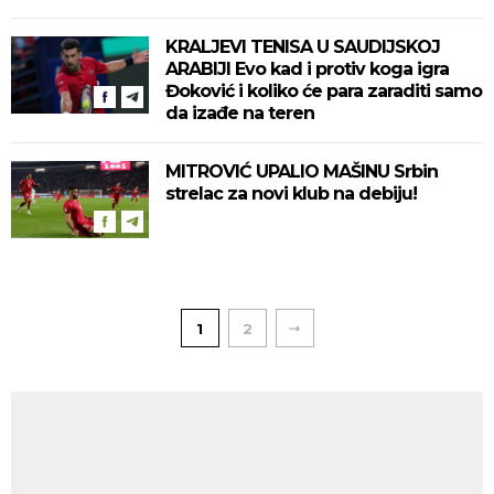
KRALJEVI TENISA U SAUDIJSKOJ
ARABIJI Evo kad i protiv koga igra
Đoković i koliko će para zaraditi samo
da izađe na teren
MITROVIĆ UPALIO MAŠINU Srbin
strelac za novi klub na debiju!
1
2