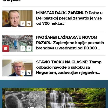
MINISTAR DAČIĆ ZABRINUT: Požar u
Deliblatskoj peščari zahvatio je više
od 700 hektara
PAO ŠANER LAŽNJAKA U NOVOM
PAZARU: Zaplenjene kopije poznatih
brendova u vrednosti od 110.000
evra! (FOTO)
STAVIO TAČKU NA GLASINE: Tramp
odbacio navode o sukobu sa
Hegsetom, zadovoljan njegovim
radom u Pentagonu