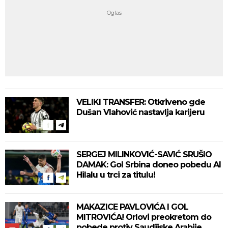
VELIKI TRANSFER: Otkriveno gde
Dušan Vlahović nastavlja karijeru
SERGEJ MILINKOVIĆ-SAVIĆ SRUŠIO
DAMAK: Gol Srbina doneo pobedu Al
Hilalu u trci za titulu!
MAKAZICE PAVLOVIĆA I GOL
MITROVIĆA! Orlovi preokretom do
pobede protiv Saudijske Arabije