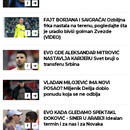
FAJT BORJANA I SAIGRAČA! Ozbiljna
frka nastala na terenu, pogledajte šta
je uradio bivši golman Zvezde
(VIDEO)
EVO GDE ALEKSANDAR MITROVIĆ
NASTAVLJA KARIJERU Svet bruji o
transferu Srbina
VLADAN MILOJEVIĆ IMA NOVI
POSAO? Miljenik Delija dobio
ponudu koja se ne odbija
EVO KADA GLEDAMO SPEKTAKL
ĐOKOVIĆ - SINER U ARABIJI Idealan
termin i za nas i za Novaka