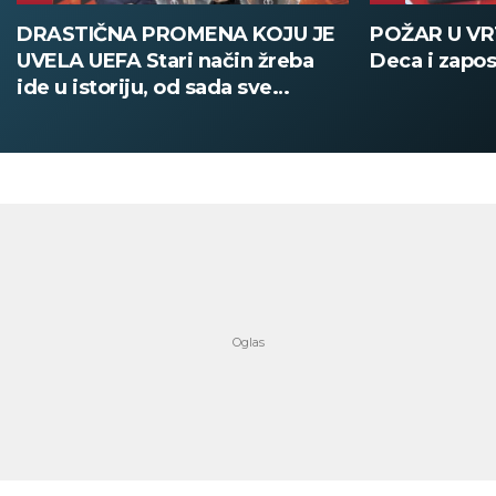
POŽAR U VRTIĆU NA VOŽDOVCU
SINIŠA MAL
Deca i zaposleni evakuisani
DOBIO NAJN
PATIKA Evo k
su posebne 