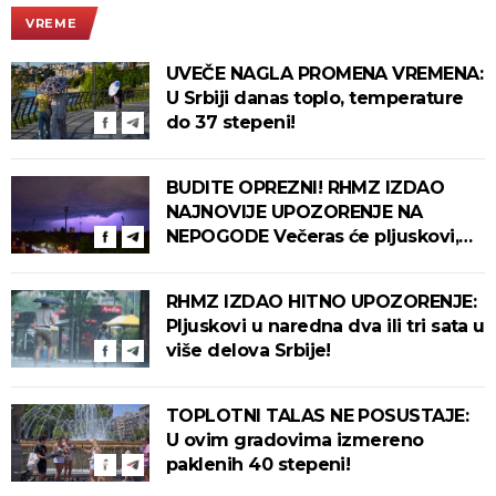
VREME
UVEČE NAGLA PROMENA VREMENA:
U Srbiji danas toplo, temperature
do 37 stepeni!
BUDITE OPREZNI! RHMZ IZDAO
NAJNOVIJE UPOZORENJE NA
NEPOGODE Večeras će pljuskovi,
grmljavina i olujni vetar pogoditi
ove delove zemlje!
RHMZ IZDAO HITNO UPOZORENJE:
Pljuskovi u naredna dva ili tri sata u
više delova Srbije!
TOPLOTNI TALAS NE POSUSTAJE:
U ovim gradovima izmereno
paklenih 40 stepeni!