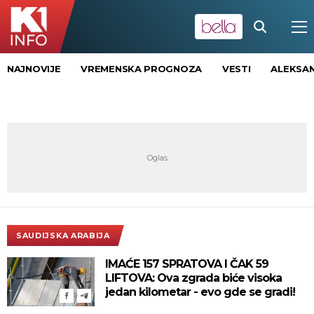
NAJNOVIJE
VREMENSKA PROGNOZA
VESTI
ALEKSAN
SAUDIJSKA ARABIJA
IMAĆE 157 SPRATOVA I ČAK 59
LIFTOVA: Ova zgrada biće visoka
jedan kilometar - evo gde se gradi!