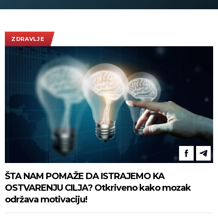
vidikovac, e
plaćate ulaz
ZDRAVLJE
ŠTA NAM POMAŽE DA ISTRAJEMO KA
OSTVARENJU CILJA? Otkriveno kako mozak
održava motivaciju!