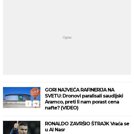
GORI NAJVEĆA RAFINERIJA NA
SVETU: Dronovi paralisali saudijski
Aramco, preti li nam porast cena
nafte? (VIDEO)
RONALDO ZAVRŠIO ŠTRAJK Vraća se
u Al Nasr