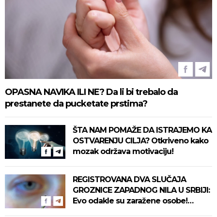
OPASNA NAVIKA ILI NE? Da li bi trebalo da
prestanete da pucketate prstima?
ŠTA NAM POMAŽE DA ISTRAJEMO KA
OSTVARENJU CILJA? Otkriveno kako
mozak održava motivaciju!
REGISTROVANA DVA SLUČAJA
GROZNICE ZAPADNOG NILA U SRBIJI:
Evo odakle su zaražene osobe!
Pročitajte na vreme savete "Batuta"