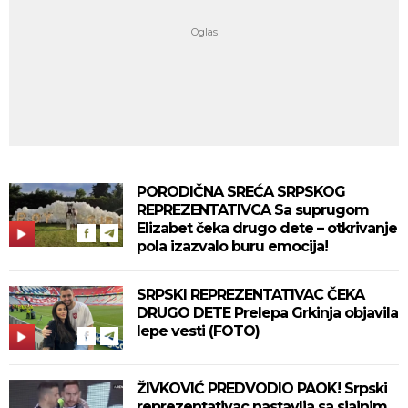
PORODIČNA SREĆA SRPSKOG
REPREZENTATIVCA Sa suprugom
Elizabet čeka drugo dete – otkrivanje
pola izazvalo buru emocija!
SRPSKI REPREZENTATIVAC ČEKA
DRUGO DETE Prelepa Grkinja objavila
lepe vesti (FOTO)
ŽIVKOVIĆ PREDVODIO PAOK! Srpski
reprezentativac nastavlja sa sjajnim