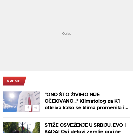
VREME
"ONO ŠTO ŽIVIMO NIJE
OČEKIVANO..." Klimatolog za K1
otkriva kako se klima promenila i
šta nas tek čeka
STIŽE OSVEŽENJE U SRBIJU, EVO I
KADA! Ovi delovi zemlje prvi će