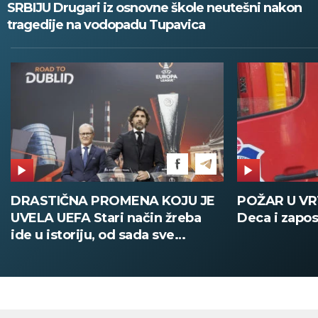
SRBIJU Drugari iz osnovne škole neutešni nakon
tragedije na vodopadu Tupavica
POŽAR U VRTIĆU NA VOŽDOVCU
SINIŠA MAL
Deca i zaposleni evakuisani
DOBIO NAJN
PATIKA Evo k
su posebne 