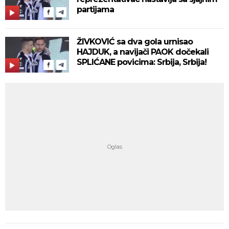
partijama
ŽIVKOVIĆ sa dva gola urnisao
HAJDUK, a navijači PAOK dočekali
SPLIĆANE povicima: Srbija, Srbija!