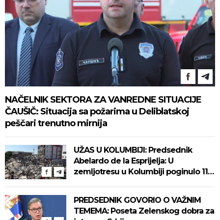
NAČELNIK SEKTORA ZA VANREDNE SITUACIJE
ČAUŠIČ: Situacija sa požarima u Deliblatskoj
peščari trenutno mirnija
UŽAS U KOLUMBIJI: Predsednik
Abelardo de la Esprijelja: U
zemljotresu u Kolumbiji poginulo 111
ljudi
PREDSEDNIK GOVORIO O VAŽNIM
TEMEMA: Poseta Zelenskog dobra za