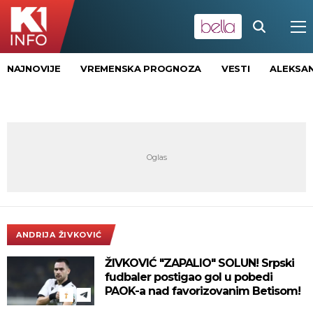
NAJNOVIJE
VREMENSKA PROGNOZA
VESTI
ALEKSAN
ANDRIJA ŽIVKOVIĆ
ŽIVKOVIĆ "ZAPALIO" SOLUN! Srpski
fudbaler postigao gol u pobedi
PAOK-a nad favorizovanim Betisom!