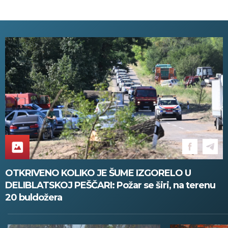
intenzivni pljuskovi s grmljavinom!
OTKRIVENO KOLIKO JE ŠUME IZGORELO U
DELIBLATSKOJ PEŠČARI: Požar se širi, na terenu
20 buldožera