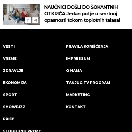
za zaštitu!
NAUČNICI DOŠLI DO ŠOKANTNIH
OTKRIĆA Jedan pol je u smrtnoj
opasnosti tokom toplotnih talasa!
VESTI
PRAVILA KORIŠĆENJA
VREME
IMPRESSUM
ZDRAVLJE
O NAMA
EKONOMIJA
TANJUG TV PROGRAM
SPORT
MARKETING
SHOWBIZZ
KONTAKT
PRIČE
SLOBODNO VREME