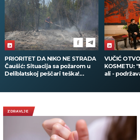
VUČIĆ OTVORENO O UKRAJINI I
ZELENSKI S
KOSMETU: "Ne postoji nikakvo
DOČEKALA 
ali - podržavamo teritorijalni
ĐEDOVIĆ H
integritet Ukrajine"
Predsednik U
poseti Srbiji
Vučićem! (
ZDRAVLJE