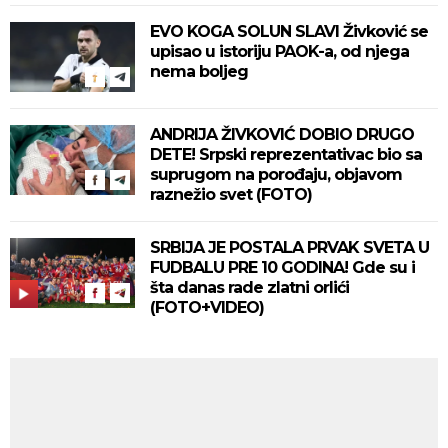
EVO KOGA SOLUN SLAVI Živković se
upisao u istoriju PAOK-a, od njega
nema boljeg
ANDRIJA ŽIVKOVIĆ DOBIO DRUGO
DETE! Srpski reprezentativac bio sa
suprugom na porođaju, objavom
raznežio svet (FOTO)
SRBIJA JE POSTALA PRVAK SVETA U
FUDBALU PRE 10 GODINA! Gde su i
šta danas rade zlatni orlići
(FOTO+VIDEO)