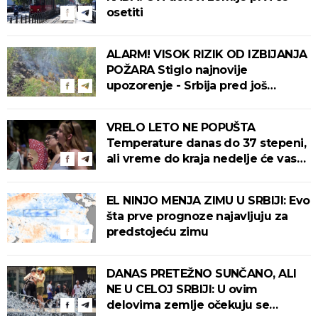
osetiti
ALARM! VISOK RIZIK OD IZBIJANJA
POŽARA Stiglo najnovije
upozorenje - Srbija pred još
jednim tropskim udarom
VRELO LETO NE POPUŠTA
Temperature danas do 37 stepeni,
ali vreme do kraja nedelje će vas
iznenaditi
EL NINJO MENJA ZIMU U SRBIJI: Evo
šta prve prognoze najavljuju za
predstojeću zimu
DANAS PRETEŽNO SUNČANO, ALI
NE U CELOJ SRBIJI: U ovim
delovima zemlje očekuju se