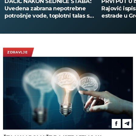
PRVI PUT U ISTORIJI! Boban
UČENICI SE 
Rajović ispisao novu stranicu
KLUPA DOK 
estrade u Grčkoj, a usred
Jezivi snimc
nastupa pozvao Acu Pejovića!
(UZNEMIRUJ
(VIDEO)
ZDRAVLJE