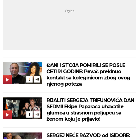
ĐANI I STOJA POMIRILI SE POSLE
ČETIRI GODINE: Pevač prekinuo
kontakt sa koleginicom zbog ovog
njenog poteza
RIJALITI SERGEJA TRIFUNOVIĆA DAN
SEDMI! Ekipe Paparaca uhavatile
glumca u strasnom poljupcu sa
ženom koju je prijavio!
SERGEJ NEĆE RAZVOD od ISIDORE: