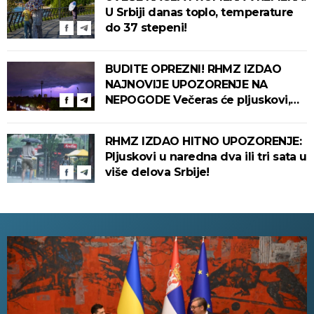
U Srbiji danas toplo, temperature
do 37 stepeni!
BUDITE OPREZNI! RHMZ IZDAO
NAJNOVIJE UPOZORENJE NA
NEPOGODE Večeras će pljuskovi,
grmljavina i olujni vetar pogoditi
ove delove zemlje!
RHMZ IZDAO HITNO UPOZORENJE:
Pljuskovi u naredna dva ili tri sata u
više delova Srbije!