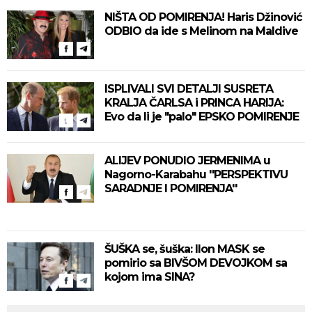
NIŠTA OD POMIRENJA! Haris Džinović
ODBIO da ide s Melinom na Maldive
ISPLIVALI SVI DETALJI SUSRETA
KRALJA ČARLSA i PRINCA HARIJA:
Evo da li je "palo" EPSKO POMIRENJE
ALIJEV PONUDIO JERMENIMA u
Nagorno-Karabahu ''PERSPEKTIVU
SARADNJE I POMIRENJA''
ŠUŠKA se, šuška: Ilon MASK se
pomirio sa BIVŠOM DEVOJKOM sa
kojom ima SINA?