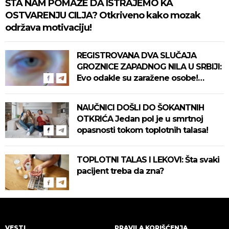
ŠTA NAM POMAŽE DA ISTRAJEMO KA
OSTVARENJU CILJA? Otkriveno kako mozak
održava motivaciju!
REGISTROVANA DVA SLUČAJA
GROZNICE ZAPADNOG NILA U SRBIJI:
Evo odakle su zaražene osobe!
Pročitajte na vreme savete "Batuta"
za zaštitu!
NAUČNICI DOŠLI DO ŠOKANTNIH
OTKRIĆA Jedan pol je u smrtnoj
opasnosti tokom toplotnih talasa!
TOPLOTNI TALAS I LEKOVI: Šta svaki
pacijent treba da zna?
VESTI
PRAVILA KORIŠĆENJA