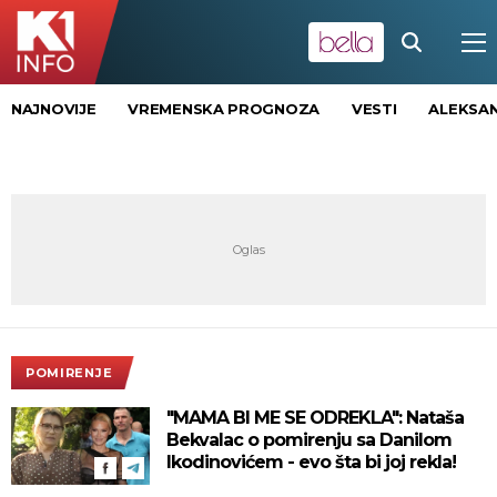
NAJNOVIJE
VREMENSKA PROGNOZA
VESTI
ALEKSAN
POMIRENJE
"MAMA BI ME SE ODREKLA": Nataša
Bekvalac o pomirenju sa Danilom
Ikodinovićem - evo šta bi joj rekla!