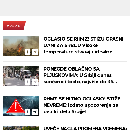
VREME
OGLASIO SE RHMZ! STIŽU OPASNI
DANI ZA SRBIJU Visoke
temperature stvaraju idealne
uslove za izbijanje i širenje požara!
PONEGDE OBLAČNO SA
PLJUSKOVIMA: U Srbiji danas
sunčano i toplo, najviše do 36
stepeni!
RHMZ SE HITNO OGLASIO! STIŽE
NEVREME: Izdato upozorenje za
ova tri dela Srbije!
UVEČE NAGLA PROMENA VREMENA: