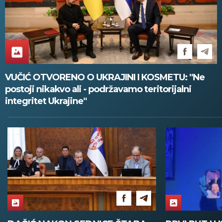
VUČIĆ OTVORENO O UKRAJINI I KOSMETU: "Ne
postoji nikakvo ali - podržavamo teritorijalni
integritet Ukrajine"