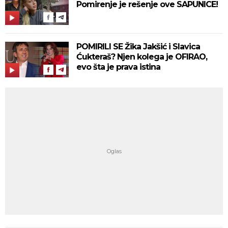
Pomirenje je rešenje ove SAPUNICE!
POMIRILI SE Žika Jakšić i Slavica
Ćukteraš? Njen kolega je OFIRAO,
evo šta je prava istina