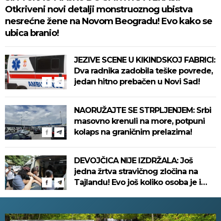
Otkriveni novi detalji monstruoznog ubistva
nesrećne žene na Novom Beogradu! Evo kako se
ubica branio!
JEZIVE SCENE U KIKINDSKOJ FABRICI:
Dva radnika zadobila teške povrede,
jedan hitno prebačen u Novi Sad!
NAORUŽAJTE SE STRPLJENJEM: Srbi
masovno krenuli na more, potpuni
kolaps na graničnim prelazima!
DEVOJČICA NIJE IZDRŽALA: Još
jedna žrtva stravičnog zločina na
Tajlandu! Evo još koliko osoba je i
dalje u kritičnom stanju!