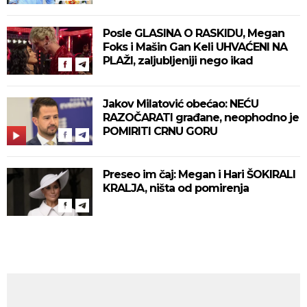
Posle GLASINA O RASKIDU, Megan
Foks i Mašin Gan Keli UHVAĆENI NA
PLAŽI, zaljubljeniji nego ikad
Jakov Milatović obećao: NEĆU
RAZOČARATI građane, neophodno je
POMIRITI CRNU GORU
Preseo im čaj: Megan i Hari ŠOKIRALI
KRALJA, ništa od pomirenja