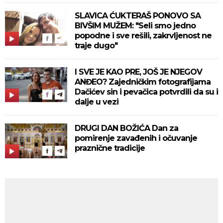
SLAVICA ĆUKTERAŠ PONOVO SA
BIVŠIM MUŽEM: "Seli smo jedno
popodne i sve rešili, zakrvljenost ne
traje dugo"
I SVE JE KAO PRE, JOŠ JE NJEGOV
ANĐEO? Zajedničkim fotografijama
Dačićev sin i pevačica potvrdili da su i
dalje u vezi
DRUGI DAN BOŽIĆA Dan za
pomirenje zavađenih i očuvanje
praznične tradicije