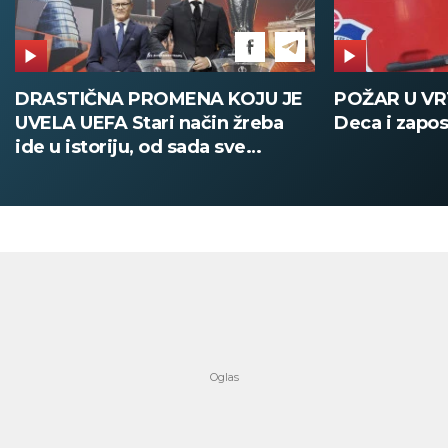
POŽAR U VRTIĆU NA VOŽDOVCU
SINIŠA MAL
Deca i zaposleni evakuisani
DOBIO NAJN
PATIKA Evo k
su posebne 