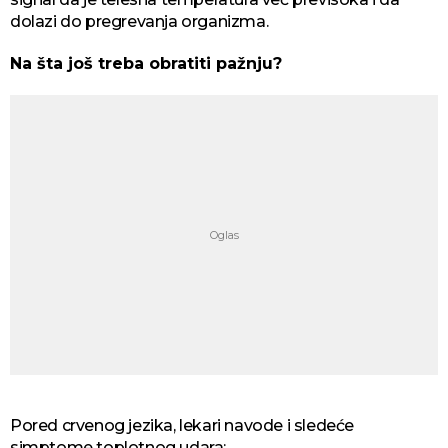
dolazi do pregrevanja organizma.
Na šta još treba obratiti pažnju?
Pored crvenog jezika, lekari navode i sledeće
simptome toplotnog udara: