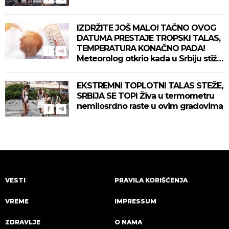
IZDRŽITE JOŠ MALO! TAČNO OVOG
DATUMA PRESTAJE TROPSKI TALAS,
TEMPERATURA KONAČNO PADA!
Meteorolog otkrio kada u Srbiju stiže
zahlađenje!
EKSTREMNI TOPLOTNI TALAS STEŽE,
SRBIJA SE TOPI Živa u termometru
nemilosrdno raste u ovim gradovima
VESTI
PRAVILA KORIŠĆENJA
VREME
IMPRESSUM
ZDRAVLJE
O NAMA