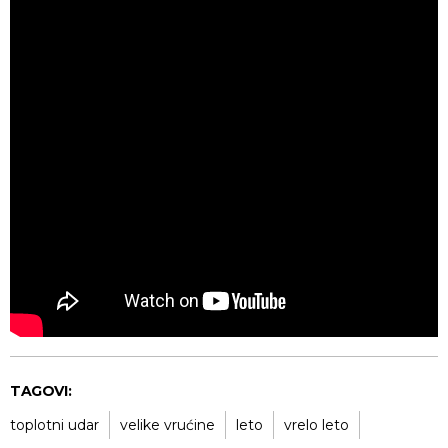
TAGOVI:
toplotni udar
velike vrućine
leto
vrelo leto