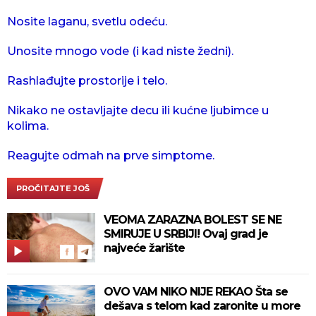
Nosite laganu, svetlu odeću.
Unosite mnogo vode (i kad niste žedni).
Rashlađujte prostorije i telo.
Nikako ne ostavljajte decu ili kućne ljubimce u
kolima.
Reagujte odmah na prve simptome.
PROČITAJTE JOŠ
VEOMA ZARAZNA BOLEST SE NE
SMIRUJE U SRBIJI! Ovaj grad je
najveće žarište
OVO VAM NIKO NIJE REKAO Šta se
dešava s telom kad zaronite u more