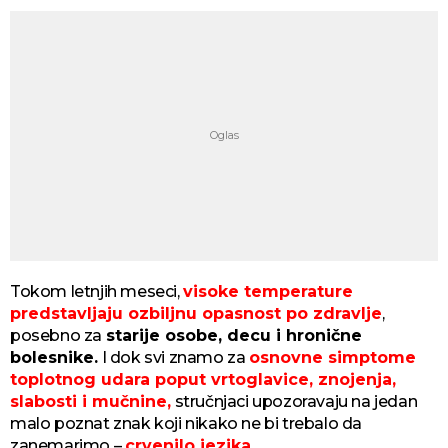
Tokom letnjih meseci,
visoke temperature
predstavljaju ozbiljnu opasnost po zdravlje
,
posebno za
starije osobe, decu i hronične
bolesnike.
I dok svi znamo za
osnovne simptome
toplotnog udara poput vrtoglavice, znojenja,
slabosti i mučnine,
stručnjaci upozoravaju na jedan
malo poznat znak koji nikako ne bi trebalo da
zanemarimo –
crvenilo jezika.