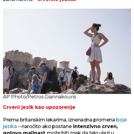
AP Photo/Petros Giannakouris
Crveni jezik kao upozorenje
Prema britanskim lekarima, iznenadna promena
boje
jezika
– naročito ako postane
intenzivno crven,
gotovo malinast
, može biti znak da telo ulazi u