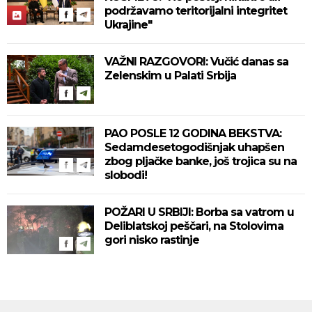
podržavamo teritorijalni integritet
Ukrajine"
VAŽNI RAZGOVORI: Vučić danas sa
Zelenskim u Palati Srbija
PAO POSLE 12 GODINA BEKSTVA:
Sedamdesetogodišnjak uhapšen
zbog pljačke banke, još trojica su na
slobodi!
POŽARI U SRBIJI: Borba sa vatrom u
Deliblatskoj peščari, na Stolovima
gori nisko rastinje