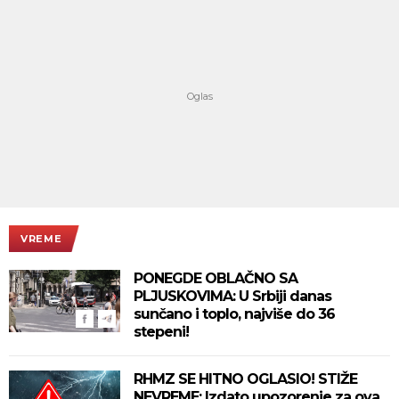
VREME
PONEGDE OBLAČNO SA
PLJUSKOVIMA: U Srbiji danas
sunčano i toplo, najviše do 36
stepeni!
RHMZ SE HITNO OGLASIO! STIŽE
NEVREME: Izdato upozorenje za ova