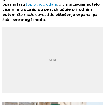
opasnu fazu
toplotnog udara
. U tim situacijama,
telo
više nije u stanju da se rashlađuje prirodnim
putem
, što može dovesti do
oštećenja organa, pa
čak i smrtnog ishoda.