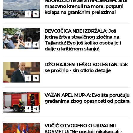
NAORUŽAJTE SE STRPLJENJEM: Srbi
masovno krenuli na more, potpuni
kolaps na graničnim prelazima!
DEVOJČICA NIJE IZDRŽALA: Još
jedna žrtva stravičnog zločina na
Tajlandu! Evo još koliko osoba je i
dalje u kritičnom stanju!
DŽO BAJDEN TEŠKO BOLESTAN: Rak
se proširio - sin otkrio detalje
VAŽAN APEL MUP-A: Evo šta poručuju
građanima zbog opasnosti od požara
VUČIĆ OTVORENO O UKRAJINI I
KOSMETU: "Ne postoji nikakvo ali -