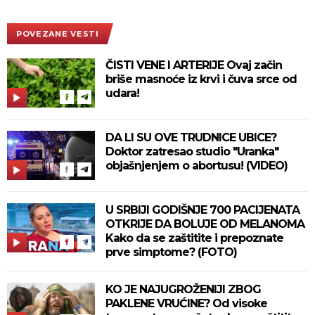
POVEZANE VESTI
ČISTI VENE I ARTERIJE Ovaj začin
briše masnoće iz krvi i čuva srce od
udara!
DA LI SU OVE TRUDNICE UBICE?
Doktor zatresao studio "Uranka"
objašnjenjem o abortusu! (VIDEO)
U SRBIJI GODIŠNJE 700 PACIJENATA
OTKRIJE DA BOLUJE OD MELANOMA
Kako da se zaštitite i prepoznate
prve simptome? (FOTO)
KO JE NAJUGROŽENIJI ZBOG
PAKLENE VRUĆINE? Od visoke