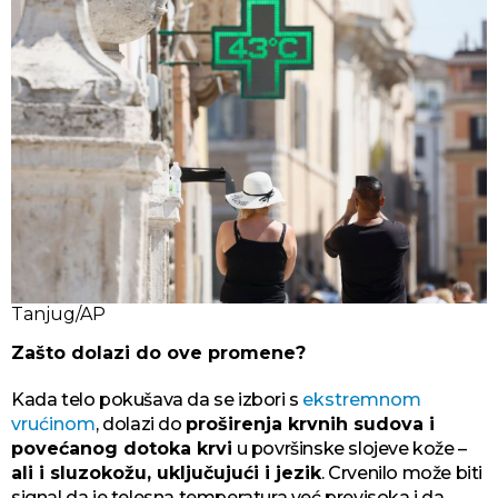
Tanjug/AP
Zašto dolazi do ove promene?
Kada telo pokušava da se izbori s
ekstremnom
vrućinom
, dolazi do
proširenja krvnih sudova i
povećanog dotoka krvi
u površinske slojeve kože –
ali i sluzokožu, uključujući i jezik
. Crvenilo može biti
signal da je telesna temperatura već previsoka i da