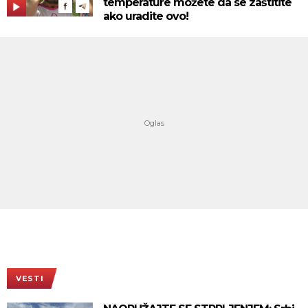
temperature možete da se zaštitite
ako uradite ovo!
VESTI