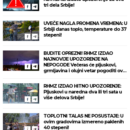
tri dela Srbije!
UVEČE NAGLA PROMENA VREMENA: U
Srbiji danas toplo, temperature do 37
stepeni!
BUDITE OPREZNI! RHMZ IZDAO
NAJNOVIJE UPOZORENJE NA
NEPOGODE Večeras će pljuskovi,
grmljavina i olujni vetar pogoditi ove
delove zemlje!
RHMZ IZDAO HITNO UPOZORENJE:
Pljuskovi u naredna dva ili tri sata u
više delova Srbije!
TOPLOTNI TALAS NE POSUSTAJE: U
ovim gradovima izmereno paklenih
40 stepeni!