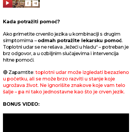
Kada potražiti pomoć?
Ako primetite crvenilo jezika u kombinaciji s drugim
simptomima –
odmah potražite lekarsku pomoć
.
Toplotni udar se ne rešava „ležeći u hladu“ – potreban je
brz odgovor, a u ozbiljnim slučajevima i intervencija
hitne pomoći.
🔴 Zapamtite
: toplotni udar može izgledati bezazleno
u početku, ali se može brzo razviti u stanje koje
ugrožava život. Ne ignorišite znakove koje vam telo
šalje – pa ni tako jednostavne kao što je crven jezik.
BONUS VIDEO: