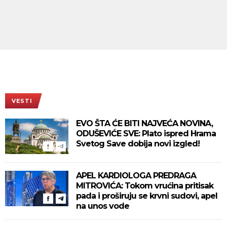
VESTI
EVO ŠTA ĆE BITI NAJVEĆA NOVINA,
ODUŠEVIĆE SVE: Plato ispred Hrama
Svetog Save dobija novi izgled!
APEL KARDIOLOGA PREDRAGA
MITROVIĆA: Tokom vrućina pritisak
pada i proširuju se krvni sudovi, apel
na unos vode