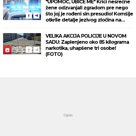
"UPOMOĆ, UBIĆE ME" Krici nesrećne
žene odzvanjali zgradom pre nego
što joj je rođeni sin presudio! Komšije
otkrile detalje jezivog zločina na
Novom Beogradu!
VELIKA AKCIJA POLICIJE U NOVOM
SADU: Zaplenjeno oko 85 kilograma
narkotika, uhapšene tri osobe!
(FOTO)