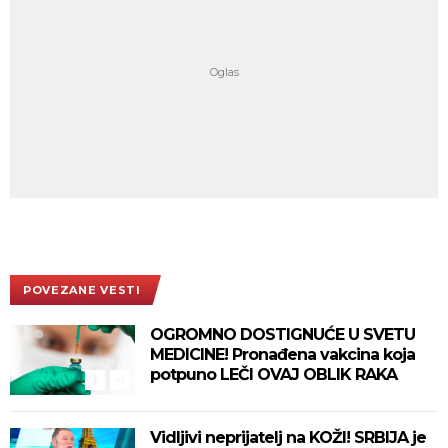
POVEZANE VESTI
OGROMNO DOSTIGNUĆE U SVETU
MEDICINE! Pronađena vakcina koja
potpuno LEČI OVAJ OBLIK RAKA
Vidljivi neprijatelj na KOŽI! SRBIJA je