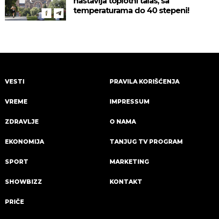
nastavlja toplotni talas, sa
temperaturama do 40 stepeni!
VESTI
PRAVILA KORIŠĆENJA
VREME
IMPRESSUM
ZDRAVLJE
O NAMA
EKONOMIJA
TANJUG TV PROGRAM
SPORT
MARKETING
SHOWBIZZ
KONTAKT
PRIČE