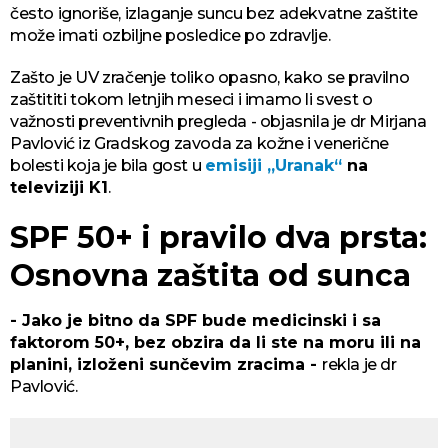
često ignoriše, izlaganje suncu bez adekvatne zaštite
može imati ozbiljne posledice po zdravlje.
Zašto je UV zračenje toliko opasno, kako se pravilno
zaštititi tokom letnjih meseci i imamo li svest o
važnosti preventivnih pregleda - objasnila je dr Mirjana
Pavlović iz Gradskog zavoda za kožne i venerične
bolesti koja je bila gost u
emisiji „Uranak“
na
televiziji K1
.
SPF 50+ i pravilo dva prsta:
Osnovna zaštita od sunca
- Jako je bitno da SPF bude medicinski i sa
faktorom 50+, bez obzira da li ste na moru ili na
planini, izloženi sunčevim zracima -
rekla je dr
Pavlović.