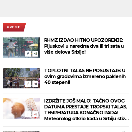
VREME
RHMZ IZDAO HITNO UPOZORENJE:
Pljuskovi u naredna dva ili tri sata u
više delova Srbije!
TOPLOTNI TALAS NE POSUSTAJE: U
ovim gradovima izmereno paklenih
40 stepeni!
IZDRŽITE JOŠ MALO! TAČNO OVOG
DATUMA PRESTAJE TROPSKI TALAS,
TEMPERATURA KONAČNO PADA!
Meteorolog otkrio kada u Srbiju stiže
zahlađenje!