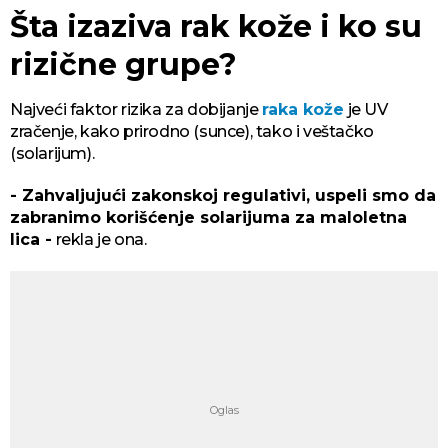
Šta izaziva rak kože i ko su
rizične grupe?
Najveći faktor rizika za dobijanje
raka kože
je UV
zračenje, kako prirodno (sunce), tako i veštačko
(solarijum).
- Zahvaljujući zakonskoj regulativi, uspeli smo da
zabranimo korišćenje solarijuma za maloletna
lica -
rekla je ona.