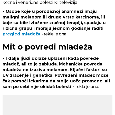
kožne i venerične bolesti
K1 televizija
- Osobe koje u porodičnoj anamnezi imaju
maligni melanom ili druge vrste karcinoma, ili
koje su bile izložene zračnoj terapiji, spadaju u
rizičnu grupu i moraju jednom godišnje raditi
pregled mladeža
- rekla je ona.
Mit o povredi mladeža
- I dalje ljudi dolaze uplašeni kada povrede
mladež, ali to je zabluda. Mehanička povreda
mladeža ne izaziva melanom. Ključni faktori su
UV zračenje i genetika. Povređeni mladež može
čak pomoći lekarima da ranije uoče promene, ali
sam po sebi nije okidač bolesti -
rekla je ona.