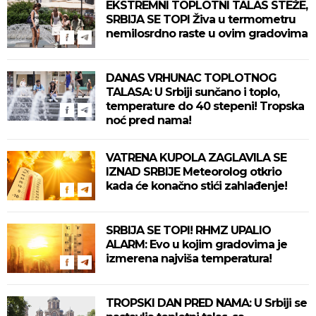
EKSTREMNI TOPLOTNI TALAS STEŽE,
SRBIJA SE TOPI Živa u termometru
nemilosrdno raste u ovim gradovima
DANAS VRHUNAC TOPLOTNOG
TALASA: U Srbiji sunčano i toplo,
temperature do 40 stepeni! Tropska
noć pred nama!
VATRENA KUPOLA ZAGLAVILA SE
IZNAD SRBIJE Meteorolog otkrio
kada će konačno stići zahlađenje!
SRBIJA SE TOPI! RHMZ UPALIO
ALARM: Evo u kojim gradovima je
izmerena najviša temperatura!
TROPSKI DAN PRED NAMA: U Srbiji se