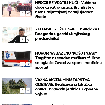
HEROJI SE VRATILI KUĆI - Vučić na
dočeku vatrogasaca: Branili ste u
nama prijateljskoj zemlji ljudske
živote
ZELENSKI STIŽE U SRBIJU: Vučić će u
Beogradu ugostiti ukrajinskog
predsednika!
HOROR NA BAZENU "KOŠUTNJAK"
Tragično nastradao muškarac! Hitno
se oglasio Zavod za sport i medicinu
sporta!
VAŽNA AKCIJA MINISTARSTVA
ODBRANE: Realizovana taktička
obuka izviđačkih jedinica Kopnene
vojske