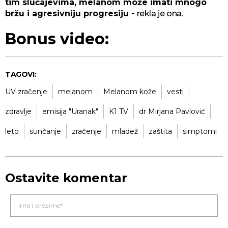
tim slučajevima, melanom može imati mnogo
bržu i agresivniju progresiju -
rekla je ona.
Bonus video:
TAGOVI:
UV zračenje
melanom
Melanom kože
vesti
zdravlje
emisija "Uranak"
K1 TV
dr Mirjana Pavlović
leto
sunčanje
zračenje
mladež
zaštita
simptomi
Ostavite komentar