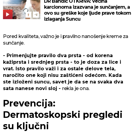
DR Bandić OTKRIVA: Većina
karcionoma izazvana je sunčanjem, a
ovo su greške koje ljude prave tokom
izlaganja Suncu
Pored kvaliteta, važno je i pravilno nanošenje kreme za
sunčanje.
- Primenjujte pravilo dva prsta - od korena
kažiprsta i srednjeg prsta - to je doza za lice i
vrat. Isto pravilo važi i za ostale delove tela,
naročito one koji nisu zaštićeni odećom. Kada
ste izloženi suncu, savet je da se na svaka dva
sata nanese novi sloj -
rekla je ona.
Prevencija:
Dermatoskopski pregledi
su ključni