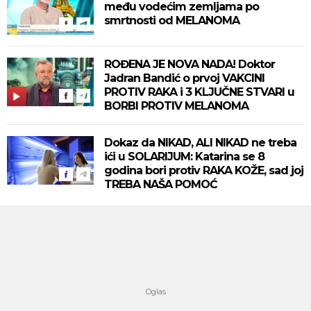
među vodećim zemljama po
smrtnosti od MELANOMA
ROĐENA JE NOVA NADA! Doktor
Jadran Bandić o prvoj VAKCINI
PROTIV RAKA i 3 KLJUČNE STVARI u
BORBI PROTIV MELANOMA
Dokaz da NIKAD, ALI NIKAD ne treba
ići u SOLARIJUM: Katarina se 8
godina bori protiv RAKA KOŽE, sad joj
TREBA NAŠA POMOĆ