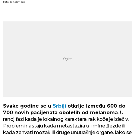
Foto: K1 televizija
Svake godine se u
Srbiji
otkrije između 600 do
700 novih pacijenata obolelih od melanoma
. U
ranoj fazi kada je lokalnog karaktera, rak kože je izlečiv.
Problemi nastaju kada metastazira u limfne žlezde ili
kada zahvati mozak ili druge unutrašnje organe. Iako se