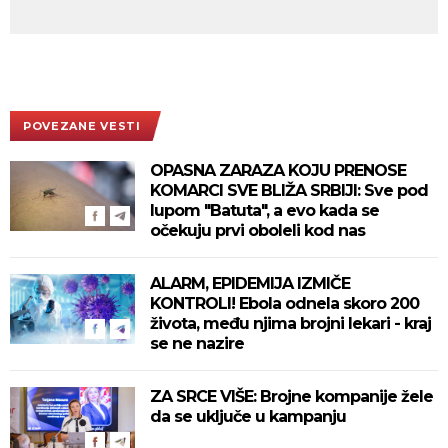
POVEZANE VESTI
OPASNA ZARAZA KOJU PRENOSE
KOMARCI SVE BLIŽA SRBIJI: Sve pod
lupom "Batuta", a evo kada se
očekuju prvi oboleli kod nas
ALARM, EPIDEMIJA IZMIČE
KONTROLI! Ebola odnela skoro 200
života, među njima brojni lekari - kraj
se ne nazire
ZA SRCE VIŠE: Brojne kompanije žele
da se uključe u kampanju