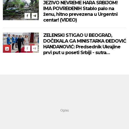
JEZIVO NEVREME HARA SRBIJOM!
IMA POVREĐENIH Stablo palo na
ženu, hitno prevezena u Urgentni
centar! (VIDEO)
ZELENSKI STIGAO U BEOGRAD,
DOČEKALA GA MINISTARKA ĐEDOVIĆ
HANDANOVIĆ: Predsednik Ukrajine
prvi put u poseti Srbiji - sutra
sastanak sa Vučićem! (FOTO/VIDEO)