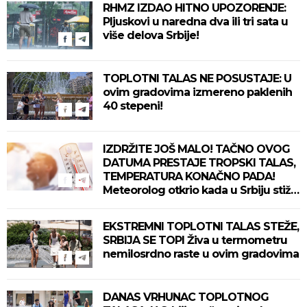
RHMZ IZDAO HITNO UPOZORENJE:
Pljuskovi u naredna dva ili tri sata u
više delova Srbije!
TOPLOTNI TALAS NE POSUSTAJE: U
ovim gradovima izmereno paklenih
40 stepeni!
IZDRŽITE JOŠ MALO! TAČNO OVOG
DATUMA PRESTAJE TROPSKI TALAS,
TEMPERATURA KONAČNO PADA!
Meteorolog otkrio kada u Srbiju stiže
zahlađenje!
EKSTREMNI TOPLOTNI TALAS STEŽE,
SRBIJA SE TOPI Živa u termometru
nemilosrdno raste u ovim gradovima
DANAS VRHUNAC TOPLOTNOG