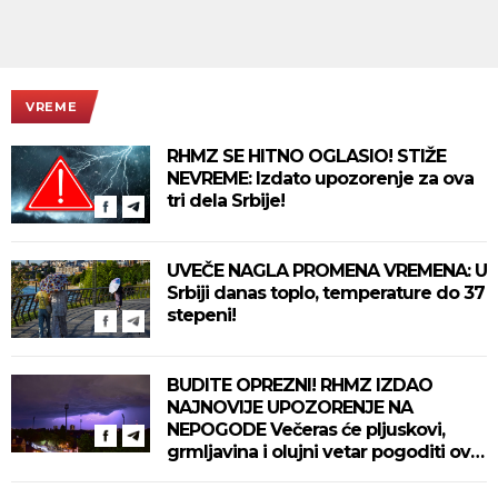
VREME
RHMZ SE HITNO OGLASIO! STIŽE
NEVREME: Izdato upozorenje za ova
tri dela Srbije!
UVEČE NAGLA PROMENA VREMENA: U
Srbiji danas toplo, temperature do 37
stepeni!
BUDITE OPREZNI! RHMZ IZDAO
NAJNOVIJE UPOZORENJE NA
NEPOGODE Večeras će pljuskovi,
grmljavina i olujni vetar pogoditi ove
delove zemlje!