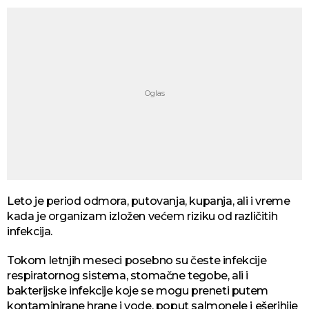
Leto je period odmora, putovanja, kupanja, ali i vreme
kada je organizam izložen većem riziku od različitih
infekcija.
Tokom letnjih meseci posebno su česte infekcije
respiratornog sistema, stomačne tegobe, ali i
bakterijske infekcije koje se mogu preneti putem
kontaminirane hrane i vode, poput salmonele i ešerihije