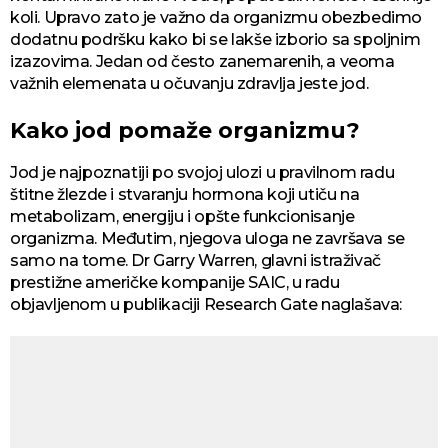
koli. Upravo zato je važno da organizmu obezbedimo
dodatnu podršku kako bi se lakše izborio sa spoljnim
izazovima. Jedan od često zanemarenih, a veoma
važnih elemenata u očuvanju zdravlja jeste jod.
Kako jod pomaže organizmu?
Jod je najpoznatiji po svojoj ulozi u pravilnom radu
štitne žlezde i stvaranju hormona koji utiču na
metabolizam, energiju i opšte funkcionisanje
organizma. Međutim, njegova uloga ne završava se
samo na tome. Dr Garry Warren, glavni istraživač
prestižne američke kompanije SAIC, u radu
objavljenom u publikaciji Research Gate naglašava: