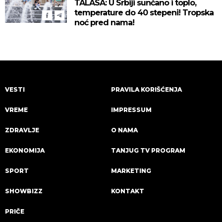
TALASA: U Srbiji sunčano i toplo,
temperature do 40 stepeni! Tropska
noć pred nama!
VESTI
PRAVILA KORIŠĆENJA
VREME
IMPRESSUM
ZDRAVLJE
O NAMA
EKONOMIJA
TANJUG TV PROGRAM
SPORT
MARKETING
SHOWBIZZ
KONTAKT
PRIČE