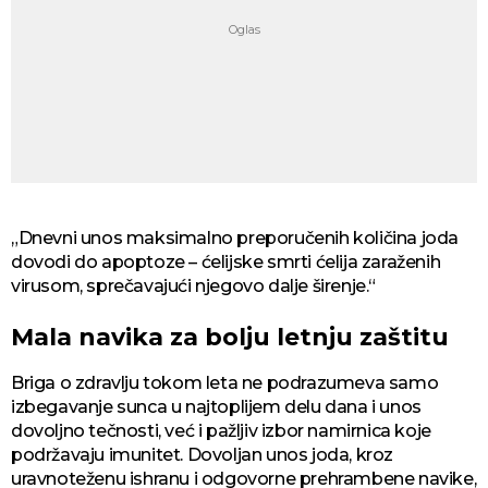
„Dnevni unos maksimalno preporučenih količina joda
dovodi do apoptoze – ćelijske smrti ćelija zaraženih
virusom, sprečavajući njegovo dalje širenje.“
Mala navika za bolju letnju zaštitu
Briga o zdravlju tokom leta ne podrazumeva samo
izbegavanje sunca u najtoplijem delu dana i unos
dovoljno tečnosti, već i pažljiv izbor namirnica koje
podržavaju imunitet. Dovoljan unos joda, kroz
uravnoteženu ishranu i odgovorne prehrambene navike,