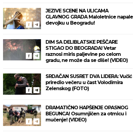
JEZIVE SCENE NA ULICAMA
GLAVNOG GRADA Maloletnice napale
devojku u Beogradu!
DIM SA DELIBLATSKE PEŠČARE
STIGAO DO BEOGRADA! Vetar
raznosi miris paljevine po celom
gradu, ne može da se diše! (VIDEO)
SRDAČAN SUSRET DVA LIDERA: Vučić
priredio večeru u čast Volodimira
Zelenskog (FOTO)
DRAMATIČNO HAPŠENJE OPASNOG
BEGUNCA! Osumnjičen za otmicu i
mučenje! (VIDEO)