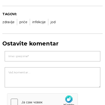
TAGOVI:
zdravlje
priče
infekcije
jod
Ostavite komentar