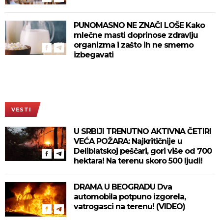
PUNOMASNO NE ZNAČI LOŠE Kako
mlečne masti doprinose zdravlju
organizma i zašto ih ne smemo
izbegavati
VESTI
U SRBIJI TRENUTNO AKTIVNA ČETIRI
VEĆA POŽARA: Najkritičnije u
Deliblatskoj peščari, gori više od 700
hektara! Na terenu skoro 500 ljudi!
DRAMA U BEOGRADU Dva
automobila potpuno izgorela,
vatrogasci na terenu! (VIDEO)