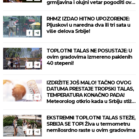
grmljavina i olujni vetar pogoditi ove
delove zemlje!
RHMZ IZDAO HITNO UPOZORENJE:
Pljuskovi u naredna dva ili tri sata u
više delova Srbije!
TOPLOTNI TALAS NE POSUSTAJE: U
ovim gradovima izmereno paklenih
40 stepeni!
IZDRŽITE JOŠ MALO! TAČNO OVOG
DATUMA PRESTAJE TROPSKI TALAS,
TEMPERATURA KONAČNO PADA!
Meteorolog otkrio kada u Srbiju stiže
zahlađenje!
EKSTREMNI TOPLOTNI TALAS STEŽE,
SRBIJA SE TOPI Živa u termometru
nemilosrdno raste u ovim gradovima