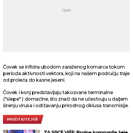
Čovek se inficira ubodom zaraženog komarca tokom
perioda aktivnosti vektora, koji na našem području traje
od proleća do kasne jeseni.
Čovek i konj predstavljaju takozvane terminalne
("slepe" ) domaćine, što znači da ne učestvuju u daljem
širenju virusa i održavanju prirodnog ciklusa transmisije.
PROČITAJTE JOŠ
ZA SRCE VIŠE: Brojne kompanije žele