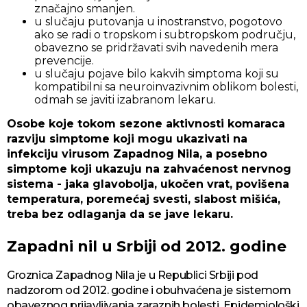
značajno smanjen.
u slučaju putovanja u inostranstvo, pogotovo
ako se radi o tropskom i subtropskom području,
obavezno se pridržavati svih navedenih mera
prevencije.
u slučaju pojave bilo kakvih simptoma koji su
kompatibilni sa neuroinvazivnim oblikom bolesti,
odmah se javiti izabranom lekaru.
Osobe koje tokom sezone aktivnosti komaraca
razviju simptome koji mogu ukazivati na
infekciju virusom Zapadnog Nila, a posebno
simptome koji ukazuju na zahvaćenost nervnog
sistema - jaka glavobolja, ukočen vrat, povišena
temperatura, poremećaj svesti, slabost mišića,
treba bez odlaganja da se jave lekaru.
Zapadni nil u Srbiji od 2012. godine
Groznica Zapadnog Nila je u Republici Srbiji pod
nadzorom od 2012. godine i obuhvaćena je sistemom
obaveznog prijavljivanja zaraznih bolesti. Epidemiološki