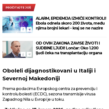
PROČITAJTE JOŠ
ALARM, EPIDEMIJA IZMIČE KONTROLI!
Ebola odnela skoro 200 života, među
njima brojni lekari - kraj se ne nazire
OD OVIH ZAKONA ZAVISE ŽIVOTI I
SUDBINE LJUDI! Lončar: Oko 1.200
ljudi čeka na transplantaciju organa
Oboleli dijagnostikovani u Italiji i
Severnoj Makedoniji
Prema podacima Evropskog centra za prevenciju i
kontrolu bolesti (ECDC), sezona transmisije virusa
Zapadnog Nila u Evropi je u toku.