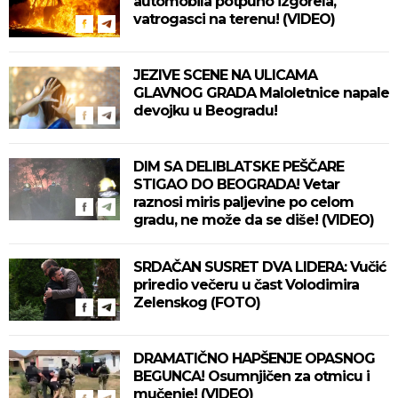
automobila potpuno izgorela,
vatrogasci na terenu! (VIDEO)
JEZIVE SCENE NA ULICAMA
GLAVNOG GRADA Maloletnice napale
devojku u Beogradu!
DIM SA DELIBLATSKE PEŠČARE
STIGAO DO BEOGRADA! Vetar
raznosi miris paljevine po celom
gradu, ne može da se diše! (VIDEO)
SRDAČAN SUSRET DVA LIDERA: Vučić
priredio večeru u čast Volodimira
Zelenskog (FOTO)
DRAMATIČNO HAPŠENJE OPASNOG
BEGUNCA! Osumnjičen za otmicu i
mučenje! (VIDEO)