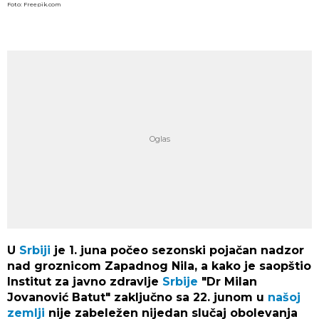
Foto: Freepik.com
U
Srbiji
je 1. juna počeo sezonski pojačan nadzor
nad groznicom Zapadnog Nila, a kako je saopštio
Institut za javno zdravlje
Srbije
"Dr Milan
Jovanović Batut" zaključno sa 22. junom u
našoj
zemlji
nije zabeležen nijedan slučaj obolevanja