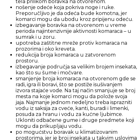
tela prilikom boravka na otvorenom.
nošenje odeće koja pokriva noge i ruke.
Preporučljivo je da odeća bude komotna, jer
komarci mogu da ubodu kroz pripijenu odeću.
izbegavanje boravka na otvorenom u vreme
perioda najintenzivnije aktivnosti komaraca – u
sumrak i u zoru.
upotreba zaštitne mreže protiv komaraca na
prozorima i oko kreveta.
redukcija broja komaraca u zatvorenom
prostoru.
izbegavanje područja sa velikim brojem insekata,
kao što su šume i močvare.
smanjenje broja komaraca na otvorenom gde se
radi, igra ili boravi, što se postiže isušivanjem
izvora stajaće vode. Na taj način smanjuje se broj
mesta na koje komarci mogu da polože svoja
jaja. Najmanje jednom nedeljno treba isprazniti
vodu iz saksija za cveće, kanti, buradi i limenki,
posuda za hranu i vodu za kućne ljubimce.
Ukloniti odbačene gume i druge predmete koji
mogu da prikupljaju vodu.
po mogućstvu boravak u klimatizovanim
prostorima, jer je broj insekata u takvim uslovima