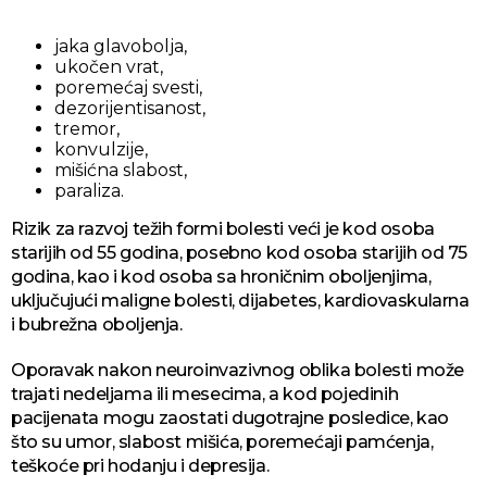
jaka glavobolja,
ukočen vrat,
poremećaj svesti,
dezorijentisanost,
tremor,
konvulzije,
mišićna slabost,
paraliza.
Rizik za razvoj težih formi bolesti veći je kod osoba
starijih od 55 godina, posebno kod osoba starijih od 75
godina, kao i kod osoba sa hroničnim oboljenjima,
uključujući maligne bolesti, dijabetes, kardiovaskularna
i bubrežna oboljenja.
Oporavak nakon neuroinvazivnog oblika bolesti može
trajati nedeljama ili mesecima, a kod pojedinih
pacijenata mogu zaostati dugotrajne posledice, kao
što su umor, slabost mišića, poremećaji pamćenja,
teškoće pri hodanju i depresija.