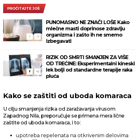
PROČITAJTE JOŠ
PUNOMASNO NE ZNAČI LOŠE Kako
mlečne masti doprinose zdravlju
organizma i zašto ih ne smemo
izbegavati
RIZIK OD SMRTI SMANJEN ZA VIŠE
OD TREĆINE: Eksperimentalni kineski
lek bolji od standardne terapije raka
pluća
Kako se zaštiti od uboda komaraca
U cilju smanjenja rizika od zaražavanja virusom
Zapadnog Nila, preporučuje se primena mera lične
zaštite od uboda komaraca, i to:
upotreba repelenata na otkrivenim delovima