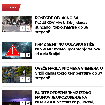
VREME
PONEGDE OBLAČNO SA
PLJUSKOVIMA: U Srbiji danas
sunčano i toplo, najviše do 36
stepeni!
RHMZ SE HITNO OGLASIO! STIŽE
NEVREME: Izdato upozorenje za ova
tri dela Srbije!
UVEČE NAGLA PROMENA VREMENA: U
Srbiji danas toplo, temperature do 37
stepeni!
BUDITE OPREZNI! RHMZ IZDAO
NAJNOVIJE UPOZORENJE NA
NEPOGODE Večeras će pljuskovi,