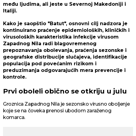
među ljudima, ali jeste u Severnoj Makedoniji i
Italiji.
Kako je saopštio "Batut", osnovni cilj nadzora je
kontinuirano praćenje epidemioloških, kliničkih i
virusoloških karakteristika infekcije virusom
Zapadnog Nila radi blagovremenog
prepoznavanja obolevanja, praćenja sezonske i
geografske distribucije slučajeva, identifikacije
populacija pod povećanim rizikom i
preduzimanja odgovarajućih mera prevencije i
kontrole.
Prvi oboleli obično se otkriju u julu
Groznica Zapadnog Nila je sezonsko virusno oboljenje
koje se na čoveka prenosi ubodom zaraženog
komarca.