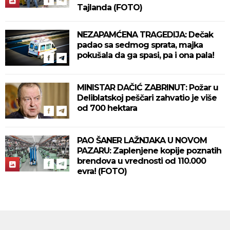
Tajlanda (FOTO)
NEZAPAMĆENA TRAGEDIJA: Dečak
padao sa sedmog sprata, majka
pokušala da ga spasi, pa i ona pala!
MINISTAR DAČIĆ ZABRINUT: Požar u
Deliblatskoj peščari zahvatio je više
od 700 hektara
PAO ŠANER LAŽNJAKA U NOVOM
PAZARU: Zaplenjene kopije poznatih
brendova u vrednosti od 110.000
evra! (FOTO)