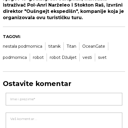
istraživač Pol-Anri Narželeo i Stokton Raš, izvršni
direktor "Oušngejt ekspedišn", kompanije koja je
organizovala ovu turističku turu.
TAGOVI:
nestala podmornica
titanik
Titan
OceanGate
podmornica
robot
robot Džulijet
vesti
svet
Ostavite komentar