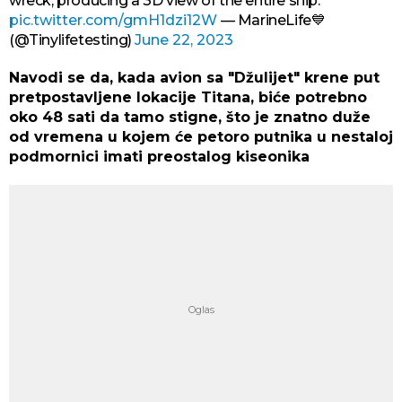
wreck, producing a 3D view of the entire ship.
pic.twitter.com/gmH1dzi12W
— MarineLife💙
(@Tinylifetesting)
June 22, 2023
Navodi se da, kada avion sa "Džulijet" krene put
pretpostavljene lokacije Titana, biće potrebno
oko 48 sati da tamo stigne, što je znatno duže
od vremena u kojem će petoro putnika u nestaloj
podmornici imati preostalog kiseonika