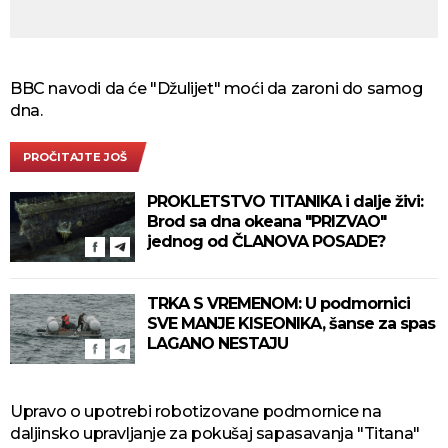
BBC navodi da će "Džulijet" moći da zaroni do samog
dna.
PROČITAJTE JOŠ
PROKLETSTVO TITANIKA i dalje živi:
Brod sa dna okeana "PRIZVAO"
jednog od ČLANOVA POSADE?
TRKA S VREMENOM: U podmornici
SVE MANJE KISEONIKA, šanse za spas
LAGANO NESTAJU
Upravo o upotrebi robotizovane podmornice na
daljinsko upravljanje za pokušaj sapasavanja "Titana"