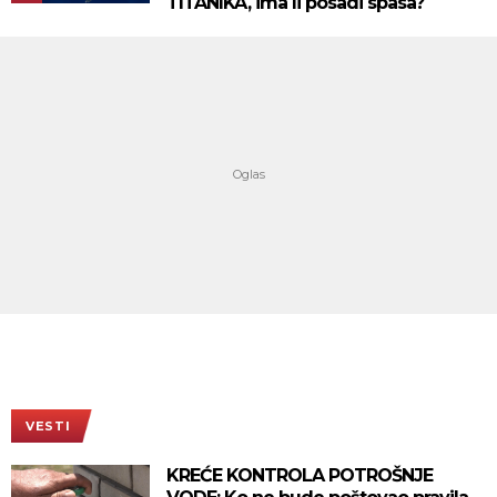
TITANIKA, ima li posadi spasa?
VESTI
KREĆE KONTROLA POTROŠNJE