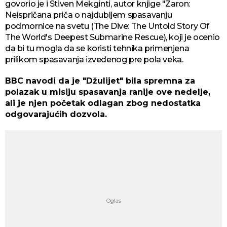
govorio je i Stiven Mekginti, autor knjige "Zaron:
Neispričana priča o najdubljem spasavanju
podmornice na svetu (The Dive: The Untold Story Of
The World's Deepest Submarine Rescue), koji je ocenio
da bi tu mogla da se koristi tehnika primenjena
prilikom spasavanja izvedenog pre pola veka.
BBC navodi da je "Džulijet" bila spremna za
polazak u misiju spasavanja ranije ove nedelje,
ali je njen početak odlagan zbog nedostatka
odgovarajućih dozvola.