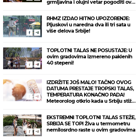
grmljavina i olujni vetar pogoditi ove
delove zemlje!
RHMZ IZDAO HITNO UPOZORENJE:
Pljuskovi u naredna dva ili tri sata u
više delova Srbije!
TOPLOTNI TALAS NE POSUSTAJE: U
ovim gradovima izmereno paklenih
40 stepeni!
IZDRŽITE JOŠ MALO! TAČNO OVOG
DATUMA PRESTAJE TROPSKI TALAS,
TEMPERATURA KONAČNO PADA!
Meteorolog otkrio kada u Srbiju stiže
zahlađenje!
EKSTREMNI TOPLOTNI TALAS STEŽE,
SRBIJA SE TOPI Živa u termometru
nemilosrdno raste u ovim gradovima