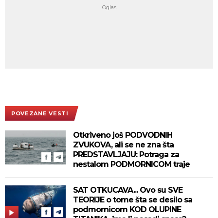
POVEZANE VESTI
Otkriveno još PODVODNIH
ZVUKOVA, ali se ne zna šta
PREDSTAVLJAJU: Potraga za
nestalom PODMORNICOM traje
SAT OTKUCAVA... Ovo su SVE
TEORIJE o tome šta se desilo sa
podmornicom KOD OLUPINE