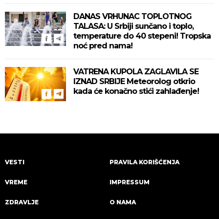
DANAS VRHUNAC TOPLOTNOG
TALASA: U Srbiji sunčano i toplo,
temperature do 40 stepeni! Tropska
noć pred nama!
VATRENA KUPOLA ZAGLAVILA SE
IZNAD SRBIJE Meteorolog otkrio
kada će konačno stići zahlađenje!
VESTI
PRAVILA KORIŠĆENJA
VREME
IMPRESSUM
ZDRAVLJE
O NAMA