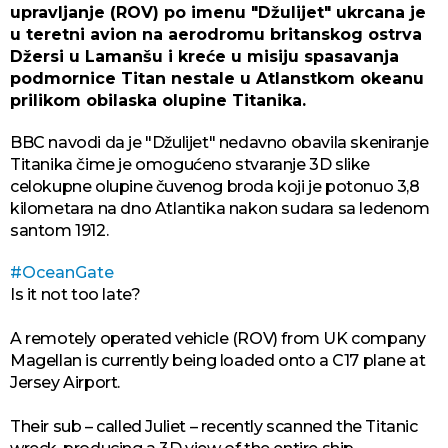
upravljanje (ROV) po imenu "Džulijet" ukrcana je
u teretni avion na aerodromu britanskog ostrva
Džersi u Lamanšu i kreće u misiju spasavanja
podmornice Titan nestale u Atlanstkom okeanu
prilikom obilaska olupine Titanika.
BBC navodi da je "Džulijet" nedavno obavila skeniranje
Titanika čime je omogućeno stvaranje 3D slike
celokupne olupine čuvenog broda koji je potonuo 3,8
kilometara na dno Atlantika nakon sudara sa ledenom
santom 1912.
#OceanGate
Is it not too late?
A remotely operated vehicle (ROV) from UK company
Magellan is currently being loaded onto a C17 plane at
Jersey Airport.
Their sub – called Juliet – recently scanned the Titanic