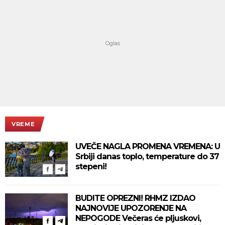
VREME
UVEČE NAGLA PROMENA VREMENA: U
Srbiji danas toplo, temperature do 37
stepeni!
BUDITE OPREZNI! RHMZ IZDAO
NAJNOVIJE UPOZORENJE NA
NEPOGODE Večeras će pljuskovi,