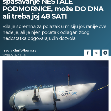
spasavanje NESTALE
PODMORNICE, može DO DNA
ali treba joj 48 SATI
Bila je spremna za polazak u misiju još ranije ove
nedelje, ali je njen početak odlagan zbog
nedostatka odgovarajućih dozvola
Izvor: K1info/kurir.rs
22/06/2023 > 14:11