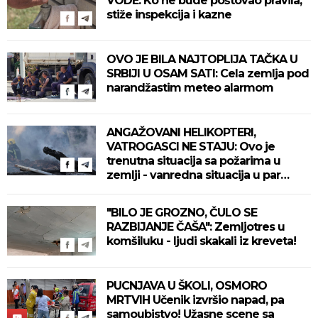
VODE: Ko ne bude poštovao pravila,
stiže inspekcija i kazne
OVO JE BILA NAJTOPLIJA TAČKA U
SRBIJI U OSAM SATI: Cela zemlja pod
narandžastim meteo alarmom
ANGAŽOVANI HELIKOPTERI,
VATROGASCI NE STAJU: Ovo je
trenutna situacija sa požarima u
zemlji - vanredna situacija u par
mesta!
"BILO JE GROZNO, ČULO SE
RAZBIJANJE ČAŠA": Zemljotres u
komšiluku - ljudi skakali iz kreveta!
PUCNJAVA U ŠKOLI, OSMORO
MRTVIH Učenik izvršio napad, pa
samoubistvo! Užasne scene sa