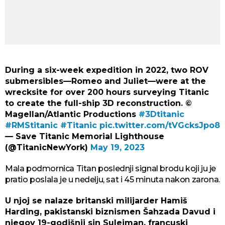
During a six-week expedition in 2022, two ROV
submersibles—Romeo and Juliet—were at the
wrecksite for over 200 hours surveying Titanic
to create the full-ship 3D reconstruction. ©
Magellan/Atlantic Productions
#3Dtitanic
#RMStitanic
#Titanic
pic.twitter.com/tVGcksJpo8
— Save Titanic Memorial Lighthouse
(@TitanicNewYork)
May 19, 2023
Mala podmornica Titan poslednji signal brodu koji ju je
pratio poslala je u nedelju, sat i 45 minuta nakon zarona.
U njoj se nalaze britanski milijarder Hamiš
Harding, pakistanski biznismen Šahzada Davud i
njegov 19-godišnji sin Sulejman, francuski