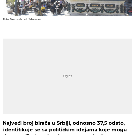
Foto: Tanjug/Miloš Milivojević
Najveći broj birača u Srbiji, odnosno 37,5 odsto,
identifikuje se sa političkim idejama koje mogu