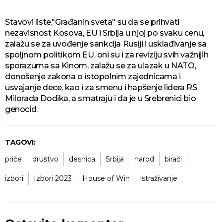
Stavovi liste,"Građanin sveta" su da se prihvati
nezavisnost Kosova, EU i Srbija u njoj po svaku cenu,
zalažu se za uvođenje sankcija Rusiji i usklađivanje sa
spoljnom politikom EU, oni su i za reviziju svih važnijih
sporazuma sa Kinom, zalažu se za ulazak u NATO,
donošenje zakona o istopolnim zajednicama i
usvajanje dece, kao i za smenu i hapšenje lidera RS
Milorada Dodika, a smatraju i da je u Srebrenici bio
genocid.
TAGOVI:
priče
društvo
desnica
Srbija
narod
birači
izbori
Izbori 2023
House of Win
istraživanje