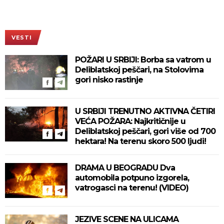
VESTI
POŽARI U SRBIJI: Borba sa vatrom u
Deliblatskoj peščari, na Stolovima
gori nisko rastinje
U SRBIJI TRENUTNO AKTIVNA ČETIRI
VEĆA POŽARA: Najkritičnije u
Deliblatskoj peščari, gori više od 700
hektara! Na terenu skoro 500 ljudi!
DRAMA U BEOGRADU Dva
automobila potpuno izgorela,
vatrogasci na terenu! (VIDEO)
JEZIVE SCENE NA ULICAMA