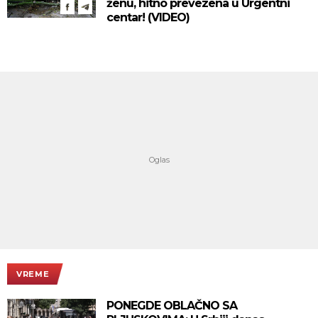
ženu, hitno prevezena u Urgentni
centar! (VIDEO)
VREME
PONEGDE OBLAČNO SA