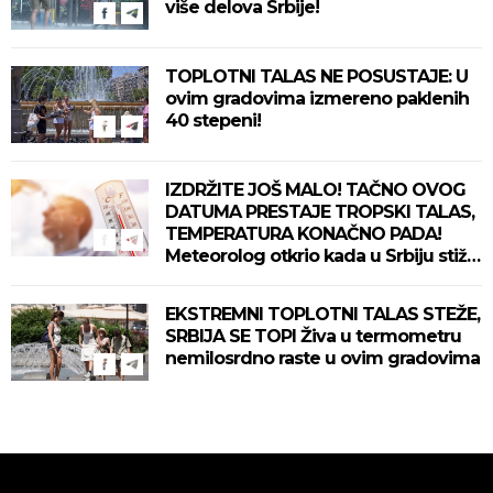
više delova Srbije!
TOPLOTNI TALAS NE POSUSTAJE: U
ovim gradovima izmereno paklenih
40 stepeni!
IZDRŽITE JOŠ MALO! TAČNO OVOG
DATUMA PRESTAJE TROPSKI TALAS,
TEMPERATURA KONAČNO PADA!
Meteorolog otkrio kada u Srbiju stiže
zahlađenje!
EKSTREMNI TOPLOTNI TALAS STEŽE,
SRBIJA SE TOPI Živa u termometru
nemilosrdno raste u ovim gradovima