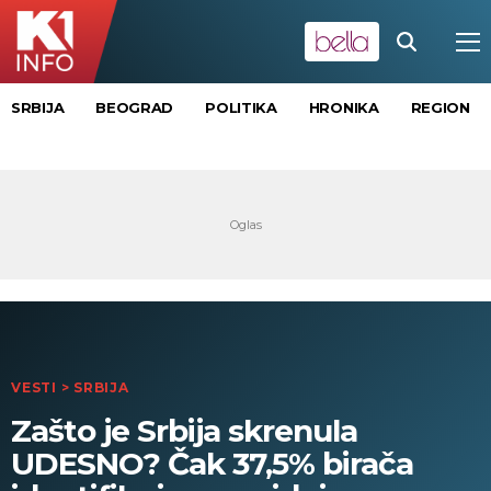
SRBIJA
BEOGRAD
POLITIKA
HRONIKA
REGION
VESTI
>
SRBIJA
Zašto je Srbija skrenula
UDESNO? Čak 37,5% birača