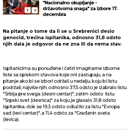
''Nacionalno okupljanje -
državotvorna snaga" za izbore 17.
decembra
Na pitanje o tome da li se u Srebrenici desio
genocid, trećina ispitanika, odnosno 31,8 odsto
njih dala je odgovor da ne zna ili da nema stav.
Ispitanicima su ponuđene i četiri imaginarne izborne
liste sa spiskom stavova koje oni zastupaju, a na
pitanje ako bi se izbori održali u nedelju, koju bi listu
podržali, najviše njih, odnosno 37,5 odsto je izabralo listu
"Srbija pre svega (desni centar)", zatim odsto listu
"Srpski svet (desnica)" za koju je glasalo 31,8 odsto
ispitanika, dok se 19,3 odsto odlučilo za listu "Evropa
sad (levi centar)", a 11,4 odsto za "Građanin sveta
(levica).