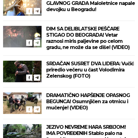
GLAVNOG GRADA Maloletnice napale
devojku u Beogradu!
DIM SA DELIBLATSKE PEŠČARE
STIGAO DO BEOGRADA! Vetar
raznosi miris paljevine po celom
gradu, ne može da se diše! (VIDEO)
SRDAČAN SUSRET DVA LIDERA: Vučić
priredio večeru u čast Volodimira
Zelenskog (FOTO)
DRAMATIČNO HAPŠENJE OPASNOG
BEGUNCA! Osumnjičen za otmicu i
mučenje! (VIDEO)
JEZIVO NEVREME HARA SRBIJOM!
IMA POVREĐENIH Stablo palo na