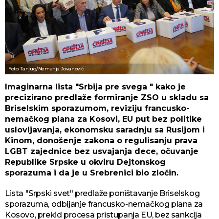
Foto: Tanjug/Nemanja Jovanović
Imaginarna lista "Srbija pre svega " kako je
precizirano predlaže formiranje ZSO u skladu sa
Briselskim sporazumom, reviziju francusko-
nemačkog plana za Kosovi, EU put bez politike
uslovljavanja, ekonomsku saradnju sa Rusijom i
Kinom, donošenje zakona o regulisanju prava
LGBT zajednice bez usvajanja dece, očuvanje
Republike Srpske u okviru Dejtonskog
sporazuma i da je u Srebrenici bio zločin.
Lista "Srpski svet" predlaže poništavanje Briselskog
sporazuma, odbijanje francusko-nemačkog plana za
Kosovo, prekid procesa pristupanja EU, bez sankcija