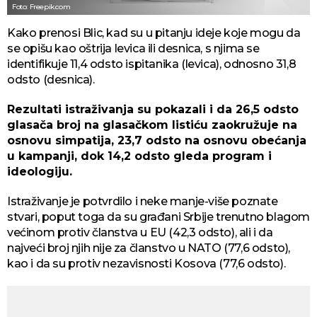
Foto: Freepik.com
Kako prenosi Blic, kad su u pitanju ideje koje mogu da
se opišu kao oštrija levica ili desnica, s njima se
identifikuje 11,4 odsto ispitanika (levica), odnosno 31,8
odsto (desnica).
Rezultati istraživanja su pokazali i da 26,5 odsto
glasača broj na glasačkom listiću zaokružuje na
osnovu simpatija, 23,7 odsto na osnovu obećanja
u kampanji, dok 14,2 odsto gleda program i
ideologiju.
Istraživanje je potvrdilo i neke manje-više poznate
stvari, poput toga da su građani Srbije trenutno blagom
većinom protiv članstva u EU (42,3 odsto), ali i da
najveći broj njih nije za članstvo u NATO (77,6 odsto),
kao i da su protiv nezavisnosti Kosova (77,6 odsto).