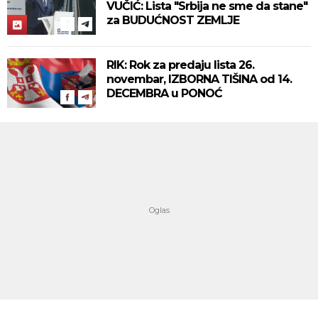
VUČIĆ: Lista "Srbija ne sme da stane"
za BUDUĆNOST ZEMLJE
RIK: Rok za predaju lista 26.
novembar, IZBORNA TIŠINA od 14.
DECEMBRA u PONOĆ