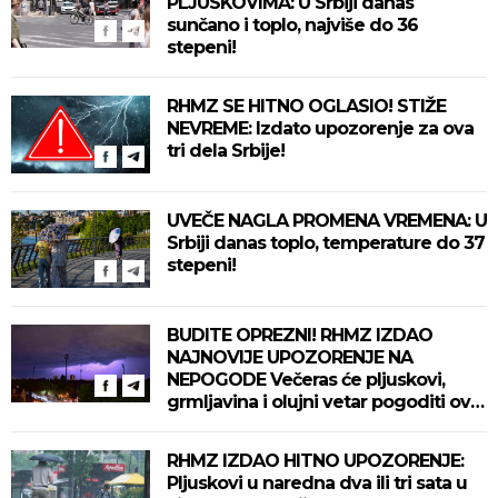
PLJUSKOVIMA: U Srbiji danas
sunčano i toplo, najviše do 36
stepeni!
RHMZ SE HITNO OGLASIO! STIŽE
NEVREME: Izdato upozorenje za ova
tri dela Srbije!
UVEČE NAGLA PROMENA VREMENA: U
Srbiji danas toplo, temperature do 37
stepeni!
BUDITE OPREZNI! RHMZ IZDAO
NAJNOVIJE UPOZORENJE NA
NEPOGODE Večeras će pljuskovi,
grmljavina i olujni vetar pogoditi ove
delove zemlje!
RHMZ IZDAO HITNO UPOZORENJE:
Pljuskovi u naredna dva ili tri sata u