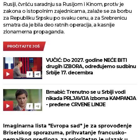
Rusiji, čvršću saradnju sa Rusijom i Kinom, protiv je
zakona o istopolnim zajednicama, zalaže se za borbu
za Republiku Srpsku po svaku cenu, a za Srebrenicu
smatra da je bila deo ratnih operacija, a kasnije
zlonamerna propaganda.
PROČITAJTE JOŠ
VUČIĆ: Do 2027. godine NEĆE BITI
drugih IZBORA, određujemo sudbinu
Srbije 17. decembra
Brnabić: Trenutno se u Srbiji vodi
nikada PRLJAVIJA izborna KAMPANJA
- pređene CRVENE LINIJE
Imaginarna lista "Evropa sad" je za sprovođenje
Briselskog sporazuma, prihvatanje francusko-
nemačkog predloga, za prioritetan je ulazak u