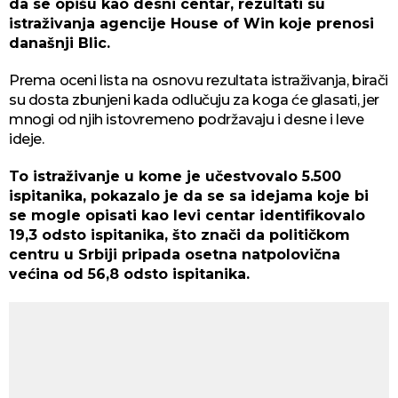
da se opišu kao desni centar, rezultati su
istraživanja agencije House of Win koje prenosi
današnji Blic.
Prema oceni lista na osnovu rezultata istraživanja, birači
su dosta zbunjeni kada odlučuju za koga će glasati, jer
mnogi od njih istovremeno podržavaju i desne i leve
ideje.
To istraživanje u kome je učestvovalo 5.500
ispitanika, pokazalo je da se sa idejama koje bi
se mogle opisati kao levi centar identifikovalo
19,3 odsto ispitanika, što znači da političkom
centru u Srbiji pripada osetna natpolovična
većina od 56,8 odsto ispitanika.