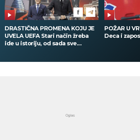
DRASTIČNA PROMENA KOJU JE
POŽAR U V
UVELA UEFA Stari način žreba
Deca i zapos
ide u istoriju, od sada sve
digitalno