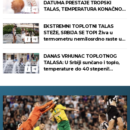
DATUMA PRESTAJE TROPSKI
TALAS, TEMPERATURA KONAČNO
PADA! Meteorolog otkrio kada u
Srbiju stiže zahlađenje!
EKSTREMNI TOPLOTNI TALAS
STEŽE, SRBIJA SE TOPI Živa u
termometru nemilosrdno raste u
ovim gradovima
DANAS VRHUNAC TOPLOTNOG
TALASA: U Srbiji sunčano i toplo,
temperature do 40 stepeni!
Tropska noć pred nama!