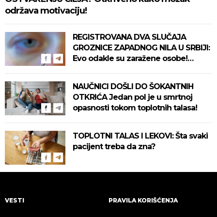
održava motivaciju!
REGISTROVANA DVA SLUČAJA
GROZNICE ZAPADNOG NILA U SRBIJI:
Evo odakle su zaražene osobe!
Pročitajte na vreme savete "Batuta"
za zaštitu!
NAUČNICI DOŠLI DO ŠOKANTNIH
OTKRIĆA Jedan pol je u smrtnoj
opasnosti tokom toplotnih talasa!
TOPLOTNI TALAS I LEKOVI: Šta svaki
pacijent treba da zna?
VESTI
PRAVILA KORIŠĆENJA