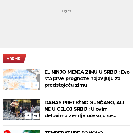
VREME
EL NINJO MENJA ZIMU U SRBIJI: Evo
šta prve prognoze najavljuju za
predstojeću zimu
DANAS PRETEŽNO SUNČANO, ALI
NE U CELOJ SRBIJI: U ovim
delovima zemlje očekuju se
intenzivni pljuskovi s grmljavinom!