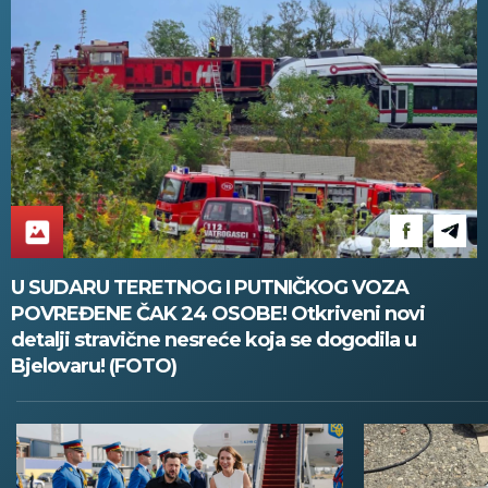
U SUDARU TERETNOG I PUTNIČKOG VOZA
POVREĐENE ČAK 24 OSOBE! Otkriveni novi
detalji stravične nesreće koja se dogodila u
Bjelovaru! (FOTO)