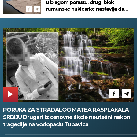
u blagom porastu, drugi blok
rumunske nuklearke nastavlja da
radi
PORUKA ZA STRADALOG MATEA RASPLAKALA
SRBIJU Drugari iz osnovne škole neutešni nakon
tragedije na vodopadu Tupavica