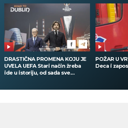
DRASTIČNA PROMENA KOJU JE
POŽAR U V
UVELA UEFA Stari način žreba
Deca i zapos
ide u istoriju, od sada sve
digitalno