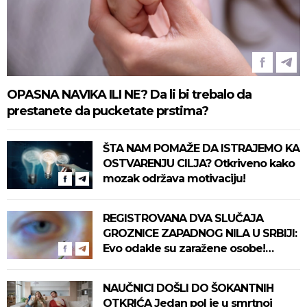
OPASNA NAVIKA ILI NE? Da li bi trebalo da
prestanete da pucketate prstima?
ŠTA NAM POMAŽE DA ISTRAJEMO KA
OSTVARENJU CILJA? Otkriveno kako
mozak održava motivaciju!
REGISTROVANA DVA SLUČAJA
GROZNICE ZAPADNOG NILA U SRBIJI:
Evo odakle su zaražene osobe!
Pročitajte na vreme savete "Batuta"
za zaštitu!
NAUČNICI DOŠLI DO ŠOKANTNIH
OTKRIĆA Jedan pol je u smrtnoj