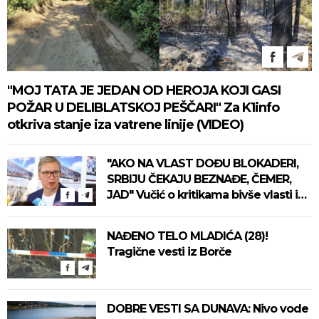
"MOJ TATA JE JEDAN OD HEROJA KOJI GASI
POŽAR U DELIBLATSKOJ PEŠČARI" Za K1info
otkriva stanje iza vatrene linije (VIDEO)
"AKO NA VLAST DOĐU BLOKADERI,
SRBIJU ČEKAJU BEZNAĐE, ČEMER,
JAD" Vučić o kritikama bivše vlasti i
susretu sa Zelenskim: "Ništa nismo
izgubili, ne uvodimo sankcije Rusiji"
NAĐENO TELO MLADIĆA (28)!
(VIDEO)
Tragične vesti iz Borče
DOBRE VESTI SA DUNAVA: Nivo vode