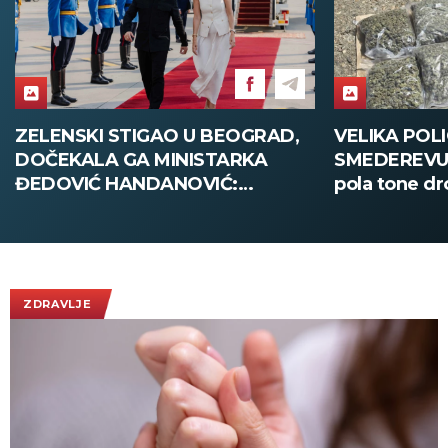
ZELENSKI STIGAO U BEOGRAD,
VELIKA POLI
DOČEKALA GA MINISTARKA
SMEDEREVU:
ĐEDOVIĆ HANDANOVIĆ:
pola tone dr
Predsednik Ukrajine prvi put u
poseti Srbiji - sutra sastanak sa
Vučićem! (FOTO/VIDEO)
ZDRAVLJE