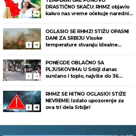
TEMPERATURE PONOVO
DRASTIČNO SKAČU: RHMZ objavio
kakvo nas vreme očekuje narednih
dana!
OGLASIO SE RHMZ! STIŽU OPASNI
DANI ZA SRBIJU Visoke
temperature stvaraju idealne
uslove za izbijanje i širenje požara!
PONEGDE OBLAČNO SA
PLJUSKOVIMA: U Srbiji danas
sunčano i toplo, najviše do 36
stepeni!
RHMZ SE HITNO OGLASIO! STIŽE
NEVREME: Izdato upozorenje za
ova tri dela Srbije!