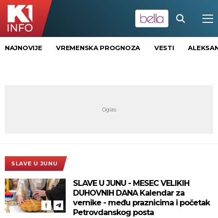
NAJNOVIJE
VREMENSKA PROGNOZA
VESTI
ALEKSAN
SLAVE U JUNU
SLAVE U JUNU - MESEC VELIKIH
DUHOVNIH DANA Kalendar za
vernike - među praznicima i početak
Petrovdanskog posta