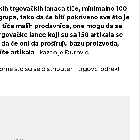
likih trgovačkih lanaca tiče, minimalno 100
 grupa, tako da će biti pokriveno sve što je
 tiče malih prodavnica, one mogu da se
govačke lance koji su sa 150 artikala se
e da će oni da proširuju bazu proizvoda,
iše artikala
- kazao je Đurović.
tome što su se distributeri i trgovci odrekli