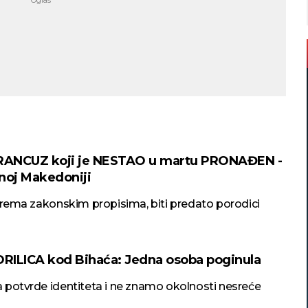
FRANCUZ koji je NESTAO u martu PRONAĐEN -
noj Makedoniji
prema zakonskim propisima, biti predato porodici
DRILICA kod Bihaća: Jedna osoba poginula
 potvrde identiteta i ne znamo okolnosti nesreće