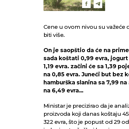
Cene u ovom nivou su važeće do
biti više.
On je saopštio da će na primer
sada koštati 0,99 evra, jogurt
1,19 evra. začini će sa 1,39 poj
na 0,85 evra. Juneći but bez k
hamburška slanina sa 7,99 na 
na 6,49 evra…
Ministar je precizirao da je ana
proizvoda koji danas koštaju 4
322 evra, što je popust od 29 o