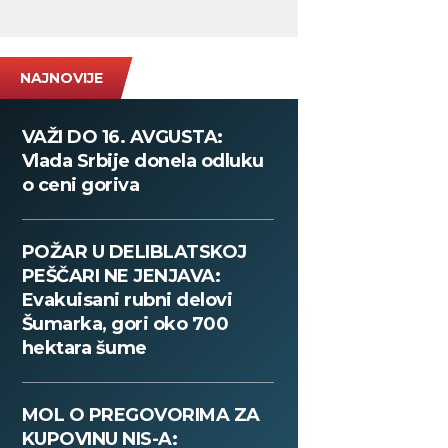
NAJNOVIJE
VAŽI DO 16. AVGUSTA:
Vlada Srbije donela odluku
o ceni goriva
POŽAR U DELIBLATSKOJ
PEŠČARI NE JENJAVA:
Evakuisani rubni delovi
Šumarka, gori oko 700
hektara šume
MOL O PREGOVORIMA ZA
KUPOVINU NIS-A: