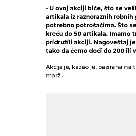
- U ovoj akciji biće, što se ve
artikala iz raznoraznih robnih
potrebno potrošačima. Što se
kreću do 50 artikala. Imamo tr
pridružili akciji. Nagoveštaj j
tako da ćemo doći do 200 ili v
Akcija je, kazao je, bazirana na 
marži.