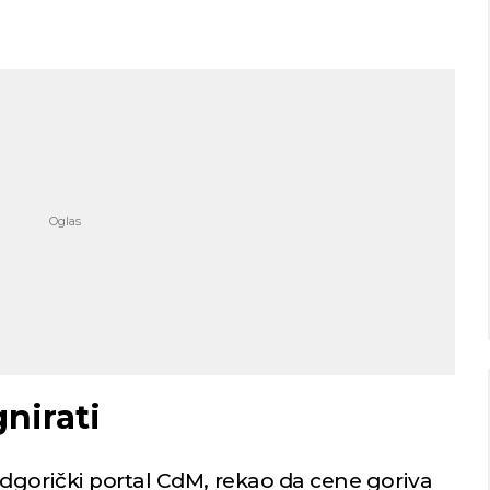
Niš
Beograd
imično oblačno
Vedro nebo
34
Min temp:
22
Min temp:
23
°C
°C
°C
35
°C
Max temp:
36
Max temp:
37
°C
°C
Vetar:
2
m/s
Vetar:
2
m/s
Vlažnost:
27
%
Vlažnost:
34
nirati
dgorički portal CdM, rekao da cene goriva