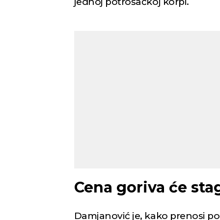
jednoj potrošačkoj korpi.
Novi Sad
Vedro nebo
Mest
35
Min temp:
23
°C
°C
Max temp:
37
°C
Vetar:
2
m/s
Vlažnost:
28
%
Cena goriva će stag
Damjanović je, kako prenosi po