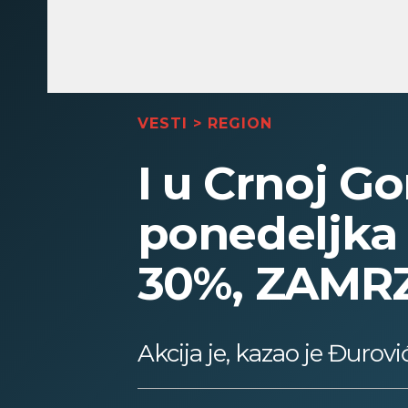
VESTI
>
REGION
I u Crnoj G
ponedeljka
30%, ZAMRZ
Akcija je, kazao je Đurovi