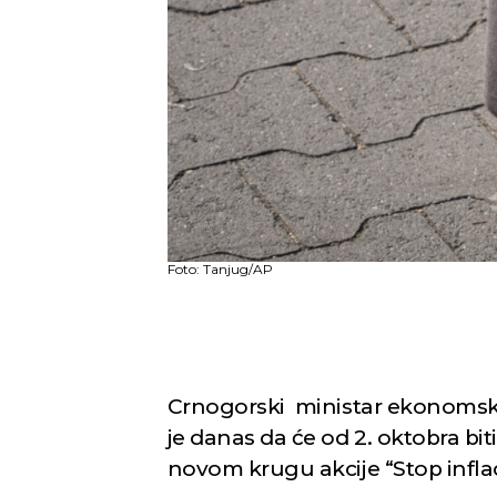
Foto: Tanjug/AP
Crnogorski ministar ekonomsko
je danas da će od 2. oktobra bit
novom krugu akcije “Stop inflacij