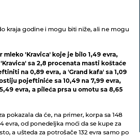
 kraja godine i mogu biti niže, ali ne mogu
 mleko 'Kravica' koje je bilo 1,49 evra,
 'Kravica' sa 2,8 procenata masti koštaće
eftiniti na 0,89 evra, a 'Grand kafa' sa 1,09
ostiju pojeftiniće sa 10,49 na 7,99 evra,
5,49 evra, a pileća prsa u omotu sa 8,65
liza pokazala da će, na primer, korpa sa 148
54 evra, od ponedeljka moći da se kupe za
dsto, a ušteda za potrošače 132 evra samo po