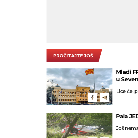
PROČITAJTE JOŠ
Mladi 
u Sever
Lice će, 
Pala JE
Još nema