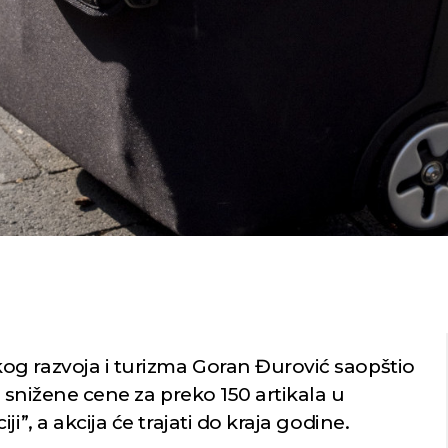
g razvoja i turizma Goran Đurović saopštio
i snižene cene za preko 150 artikala u
i”, a akcija će trajati do kraja godine.