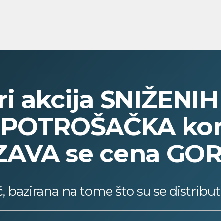
ori akcija SNIŽENI
 POTROŠAČKA korpa
AVA se cena GOR
ć, bazirana na tome što su se distribute