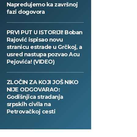
Napredujemo ka završnoj
fazi dogovora
PRVI PUT U ISTORIJI! Boban
Rajović ispisao novu
stranicu estrade u Grčkoj, a
usred nastupa pozvao Acu
Pejovića! (VIDEO)
ZLOČIN ZA KOJI JOŠ NIKO
NIJE ODGOVARAO:
Godišnjica stradanja
srpskih civila na
Petrovačkoj cesti