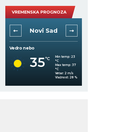
VREMENSKA PROGNOZA
Novi Sad
Niš
Vedro nebo
Mestimično oblačno
35
Min temp:
23
°C
°C
35
°C
Max temp:
37
°C
Vetar:
2
m/s
%
Vlažnost:
28
%