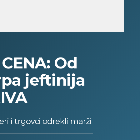
H CENA: Od
 jeftinija
IVA
ri i trgovci odrekli marži