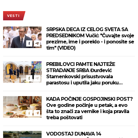
VESTI
SRPSKA DECA IZ CELOG SVETA SA
PREDSEDNIKOM Vučić: "Čuvajte svoje
prezime, ime i poreklo - i ponosite se
tim" (VIDEO)
PREBILOVCI PAMTE NAJTEŽE
STRADANJE SRBA Đurđević
Stamenkovski prisustvovala
parastosu i uputila jaku poruku
(FOTO)
KADA POČINJE GOSPOJINSKI POST?
Ove godine počinje u petak, a evo
šta to znači za vernike i koja pravila
treba poštovati
VODOSTAJ DUNAVA 14