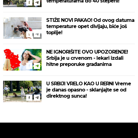
temperaturama do 40 stepeni!
STIŽE NOVI PAKAO! Od ovog datuma
temperature opet divljaju, biće još
toplije!
NE IGNORIŠITE OVO UPOZORENJE!
Srbija je u crvenom - lekari izdali
hitne preporuke građanima
U SRBIJI VRELO KAO U RERNI Vreme
je danas opasno - sklanjajte se od
direktnog sunca!