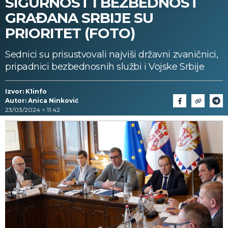
SIGURNOST I BEZBEDNOST
GRAĐANA SRBIJE SU
PRIORITET (FOTO)
Sednici su prisustvovali najviši državni zvaničnici,
pripadnici bezbednosnih službi i Vojske Srbije
Izvor: K1info
Autor: Anica Ninković
23/03/2024 > 11:42