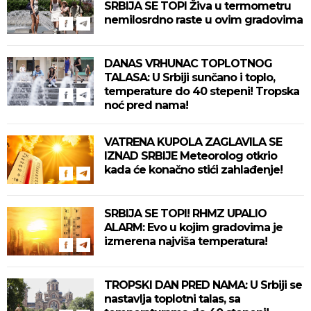
SRBIJA SE TOPI Živa u termometru
nemilosrdno raste u ovim gradovima
DANAS VRHUNAC TOPLOTNOG
TALASA: U Srbiji sunčano i toplo,
temperature do 40 stepeni! Tropska
noć pred nama!
VATRENA KUPOLA ZAGLAVILA SE
IZNAD SRBIJE Meteorolog otkrio
kada će konačno stići zahlađenje!
SRBIJA SE TOPI! RHMZ UPALIO
ALARM: Evo u kojim gradovima je
izmerena najviša temperatura!
TROPSKI DAN PRED NAMA: U Srbiji se
nastavlja toplotni talas, sa