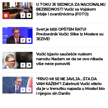
U TOKU JE SEDNICA ZA NACIONALNU
BEZBEDNOST! Vučić sa Vojskom
Srbije i zvaničnicima (FOTO)
Svet je bliži OPŠTEM RATU!
Predsednik Vučić: Slike iz Moskve su
JEZIVE!
Vučić izjavio saučešće ruskom
narodu: Nadam se da se ovo nikada
više neće ponoviti
“PRVO MI SE NE JAVLJA…ŠTA DA
VAM KAŽEM”! Zabrinuti Vučić otkrio
da je u trenutku napada u Moskvi bio
i njegov sin Danilo