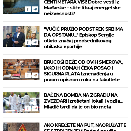
CENTIMETARA VIŠI! Dobre vesti iz
Mađarske - stiže li kraj energetske
neizvesnosti?
"VUČIĆ PRUŽIO PODSTREK SRBIMA
DA OPSTANU..." Episkop Sergije
otkrio značaj predsednikovog
obilaska eparhije
BRUCOŠI BEŽE OD OVIH SMEROVA,
IAKO IH ODMAH ČEKA POSAO I
SIGURNA PLATA Iznenađenja u
prvom upisnom roku na fakultete
BAČENA BOMBA NA ZGRADU NA
ZVEZDARI Izrešetani lokali i vozila...
Mladić tvrdi da je on bio meta
AKO KREĆETE NA PUT, NAORUŽAJTE