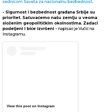
sednicom Saveta za nacionalnu bezbednost
.
- Sigurnost i bezbednost građana Srbije su
prioritet. Sačuvaćemo našu zemlju u veoma
složenim geopolitičkim okolnostima. Zadaci
podeljeni i biće izvršeni -
napisao je Vučić na
Instagramu.
View this post on Instagram