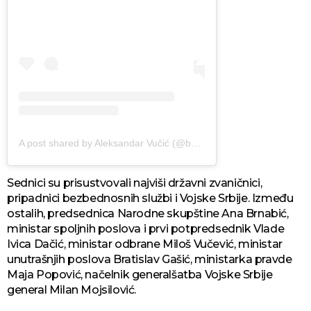
A post shared by Aleksandar Vučić (@buducnostsrbijeav)
Sednici su prisustvovali najviši državni zvaničnici,
pripadnici bezbednosnih službi i Vojske Srbije. Između
ostalih, predsednica Narodne skupštine Ana Brnabić,
ministar spoljnih poslova i prvi potpredsednik Vlade
Ivica Dačić, ministar odbrane Miloš Vučević, ministar
unutrašnjih poslova Bratislav Gašić, ministarka pravde
Maja Popović, načelnik generalšatba Vojske Srbije
general Milan Mojsilović.