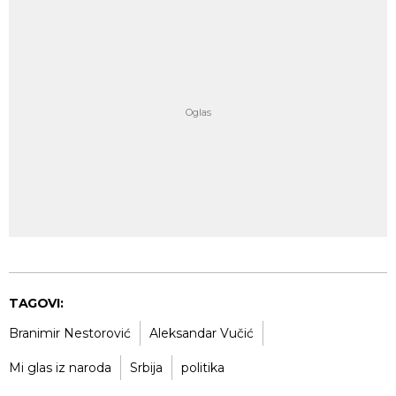
TAGOVI:
Branimir Nestorović
Aleksandar Vučić
Mi glas iz naroda
Srbija
politika