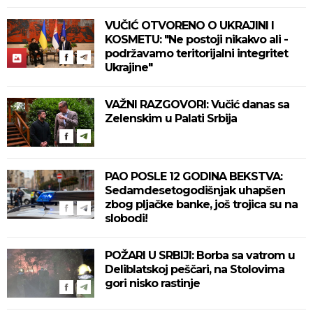
VUČIĆ OTVORENO O UKRAJINI I
KOSMETU: "Ne postoji nikakvo ali -
podržavamo teritorijalni integritet
Ukrajine"
VAŽNI RAZGOVORI: Vučić danas sa
Zelenskim u Palati Srbija
PAO POSLE 12 GODINA BEKSTVA:
Sedamdesetogodišnjak uhapšen
zbog pljačke banke, još trojica su na
slobodi!
POŽARI U SRBIJI: Borba sa vatrom u
Deliblatskoj peščari, na Stolovima
gori nisko rastinje