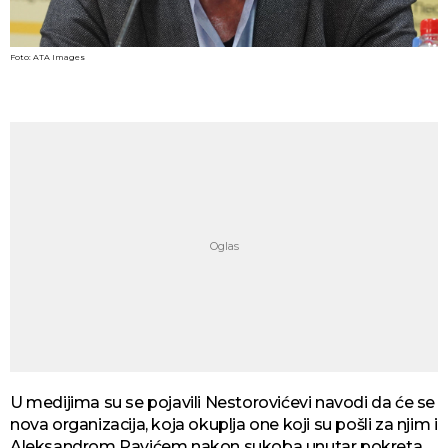
Foto: ATA Images
U medijima su se pojavili Nestorovićevi navodi da će se
nova organizacija, koja okuplja one koji su pošli za njim i
Aleksandrom Pavićem nakon sukoba unutar pokreta,