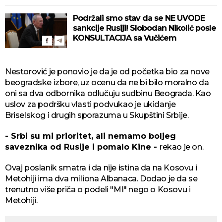
Podržali smo stav da se NE UVODE
sankcije Rusiji! Slobodan Nikolić posle
KONSULTACIJA sa Vučićem
Nestorović je ponovio je da je od početka bio za nove
beogradske izbore, uz ocenu da ne bi bilo moralno da
oni sa dva odbornika odlučuju sudbinu Beograda. Kao
uslov za podršku vlasti podvukao je ukidanje
Briselskog i drugih sporazuma u Skupštini Srbije.
- Srbi su mi prioritet, ali nemamo boljeg
saveznika od Rusije i pomalo Kine -
rekao je on.
Ovaj poslanik smatra i da nije istina da na Kosovu i
Metohiji ima dva miliona Albanaca. Dodao je da se
trenutno više priča o podeli "MI" nego o Kosovu i
Metohiji.