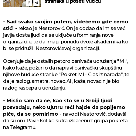
stranaka u poseti Vučiću
- Sad svako svojim putem, videćemo gde ćemo
stići -
rekao je Nestorović. On je dodao da im se već
javlja dosta ljudi da se uključe u formiranja nove
organizacije, te da imaju ponudu dvoje akademika koji
bi se pridružili Nestorovićevoj organizaciji.
Ocenjuje da je ostalih petoro osnivača udruženja "MI",
kako kaže, požurilo da napravi osnivačku skupštinu
njihove buduće stranke "Pokret MI - Glas iz naroda", te
da je razlog, smatra, novac. Ali, kaže, novac nije bio
razlog rascepa u udruženju.
- Mislio sam da će, kao što se u Srbiji ljudi
posvađaju, neko ujutru reći hajde da popijemo
piće, da se pomirimo -
navodi Nestorović, dodavši
da su on i Pavić koliko sutra izbačeni iz grupa pokreta
na Telegramu.