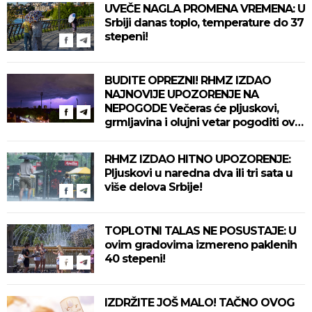
UVEČE NAGLA PROMENA VREMENA: U
Srbiji danas toplo, temperature do 37
stepeni!
BUDITE OPREZNI! RHMZ IZDAO
NAJNOVIJE UPOZORENJE NA
NEPOGODE Večeras će pljuskovi,
grmljavina i olujni vetar pogoditi ove
delove zemlje!
RHMZ IZDAO HITNO UPOZORENJE:
Pljuskovi u naredna dva ili tri sata u
više delova Srbije!
TOPLOTNI TALAS NE POSUSTAJE: U
ovim gradovima izmereno paklenih
40 stepeni!
IZDRŽITE JOŠ MALO! TAČNO OVOG