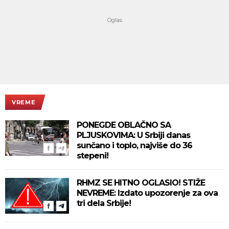
VREME
PONEGDE OBLAČNO SA
PLJUSKOVIMA: U Srbiji danas
sunčano i toplo, najviše do 36
stepeni!
RHMZ SE HITNO OGLASIO! STIŽE
NEVREME: Izdato upozorenje za ova
tri dela Srbije!