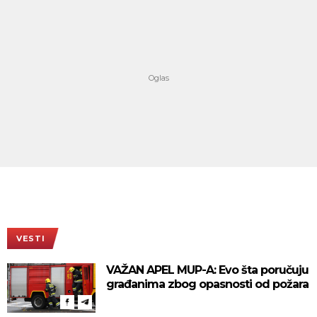
VESTI
VAŽAN APEL MUP-A: Evo šta poručuju
građanima zbog opasnosti od požara