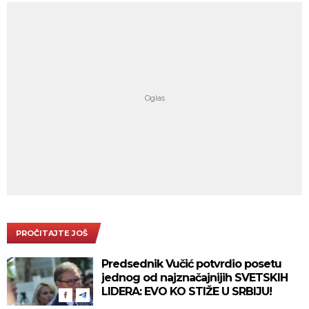
PROČITAJTE JOŠ
Predsednik Vučić potvrdio posetu
jednog od najznačajnijih SVETSKIH
LIDERA: EVO KO STIŽE U SRBIJU!