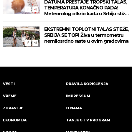
DATUMA PRESTAJE TROPSKI TALAS,
TEMPERATURA KONAČNO PADA!
Meteorolog otkrio kada u Srbiju stiže
zahlađenje!
EKSTREMNI TOPLOTNI TALAS STEŽE,
SRBIJA SE TOPI Živa u termometru
nemilosrdno raste u ovim gradovima
VESTI
PRAVILA KORIŠĆENJA
VREME
IMPRESSUM
ZDRAVLJE
O NAMA
EKONOMIJA
TANJUG TV PROGRAM