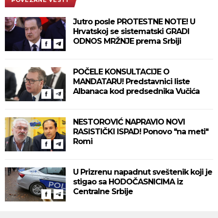
Jutro posle PROTESTNE NOTE! U
Hrvatskoj se sistematski GRADI
ODNOS MRŽNJE prema Srbiji
POČELE KONSULTACIJE O
MANDATARU! Predstavnici liste
Albanaca kod predsednika Vučića
NESTOROVIĆ NAPRAVIO NOVI
RASISTIČKI ISPAD! Ponovo "na meti"
Romi
U Prizrenu napadnut sveštenik koji je
stigao sa HODOČASNICIMA iz
Centralne Srbije