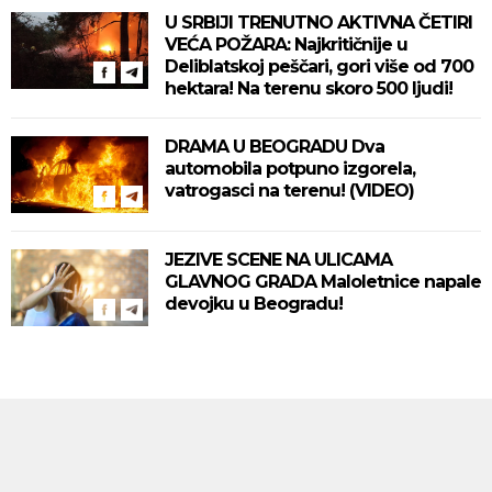
U SRBIJI TRENUTNO AKTIVNA ČETIRI
VEĆA POŽARA: Najkritičnije u
Deliblatskoj peščari, gori više od 700
hektara! Na terenu skoro 500 ljudi!
DRAMA U BEOGRADU Dva
automobila potpuno izgorela,
vatrogasci na terenu! (VIDEO)
JEZIVE SCENE NA ULICAMA
GLAVNOG GRADA Maloletnice napale
devojku u Beogradu!