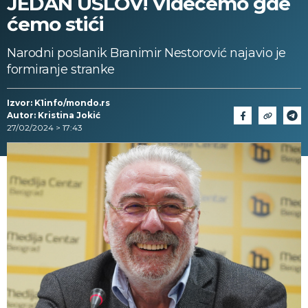
JEDAN USLOV! Videćemo gde
ćemo stići
Narodni poslanik Branimir Nestorović najavio je
formiranje stranke
Izvor: K1info/mondo.rs
Autor: Kristina Jokić
27/02/2024 > 17:43