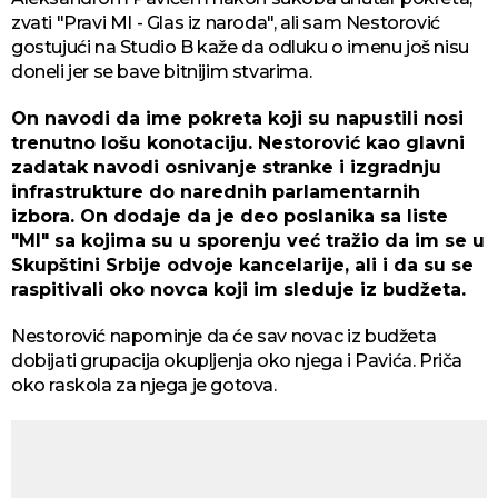
zvati "Pravi MI - Glas iz naroda", ali sam Nestorović
gostujući na Studio B kaže da odluku o imenu još nisu
doneli jer se bave bitnijim stvarima.
On navodi da ime pokreta koji su napustili nosi
trenutno lošu konotaciju. Nestorović kao glavni
zadatak navodi osnivanje stranke i izgradnju
infrastrukture do narednih parlamentarnih
izbora. On dodaje da je deo poslanika sa liste
"MI" sa kojima su u sporenju već tražio da im se u
Skupštini Srbije odvoje kancelarije, ali i da su se
raspitivali oko novca koji im sleduje iz budžeta.
Nestorović napominje da će sav novac iz budžeta
dobijati grupacija okupljenja oko njega i Pavića. Priča
oko raskola za njega je gotova.