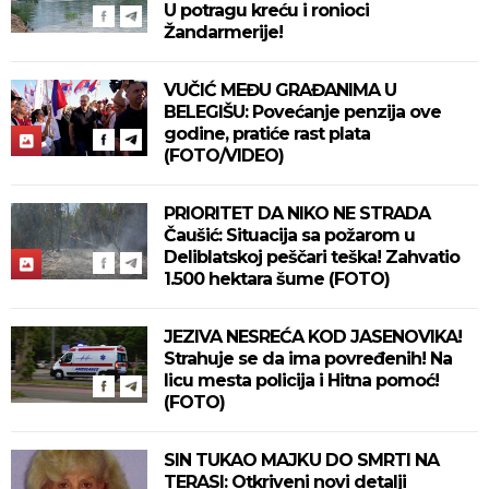
U potragu kreću i ronioci
Žandarmerije!
VUČIĆ MEĐU GRAĐANIMA U
BELEGIŠU: Povećanje penzija ove
godine, pratiće rast plata
(FOTO/VIDEO)
PRIORITET DA NIKO NE STRADA
Čaušić: Situacija sa požarom u
Deliblatskoj peščari teška! Zahvatio
1.500 hektara šume (FOTO)
JEZIVA NESREĆA KOD JASENOVIKA!
Strahuje se da ima povređenih! Na
licu mesta policija i Hitna pomoć!
(FOTO)
SIN TUKAO MAJKU DO SMRTI NA
TERASI: Otkriveni novi detalji