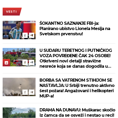
VESTI
ŠOKANTNO SAZNANJE FBI-ja:
Planirano ubistvo Lionela Mesija na
Svetskom prvenstvu!
U SUDARU TERETNOG I PUTNIČKOG
VOZA POVREĐENE ČAK 24 OSOBE!
Otkriveni novi detalji stravične
nesreće koja se danas dogodila u
Bjelovaru! (FOTO)
BORBA SA VATRENOM STIHIJOM SE
NASTAVLJA: U Srbiji trenutno aktivno
šest požara! Angažovani i helikopteri
MUP-a!
DRAMA NA DUNAVU: Muškarac skočio
iz čamca da se osveži i nestao u reci!