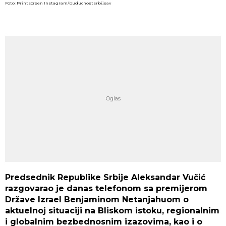
Foto: Printscreen Instagram/buducnostsrbijeav
Predsednik Republike Srbije Aleksandar Vučić
razgovarao je danas telefonom sa premijerom
Države Izrael Benjaminom Netanjahuom o
aktuelnoj situaciji na Bliskom istoku, regionalnim
i globalnim bezbednosnim izazovima, kao i o