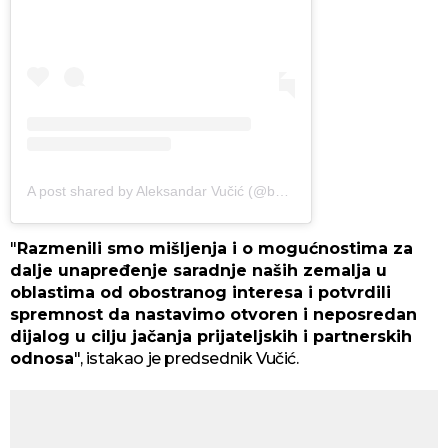
A post shared by Aleksandar Vučić (@buducnostsrbijeav)
"
Razmenili smo mišljenja i o mogućnostima za
dalje unapređenje saradnje naših zemalja u
oblastima od obostranog interesa i potvrdili
spremnost da nastavimo otvoren i neposredan
dijalog u cilju jačanja prijateljskih i partnerskih
odnosa
", istakao je predsednik Vučić.