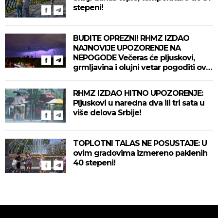
stepeni!
BUDITE OPREZNI! RHMZ IZDAO
NAJNOVIJE UPOZORENJE NA
NEPOGODE Večeras će pljuskovi,
grmljavina i olujni vetar pogoditi ove
delove zemlje!
RHMZ IZDAO HITNO UPOZORENJE:
Pljuskovi u naredna dva ili tri sata u
više delova Srbije!
TOPLOTNI TALAS NE POSUSTAJE: U
ovim gradovima izmereno paklenih
40 stepeni!