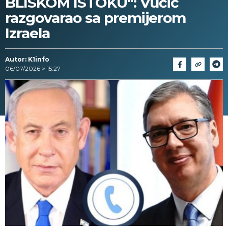
BLISKOM ISTOKU": Vučić
razgovarao sa premijerom
Izraela
Autor: K1info
06/07/2026 > 15:27