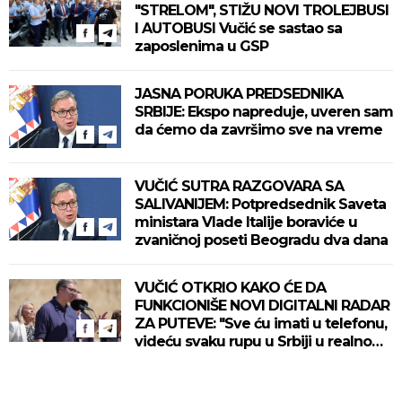
"STRELOM", STIŽU NOVI TROLEJBUSI
I AUTOBUSI Vučić se sastao sa
zaposlenima u GSP
JASNA PORUKA PREDSEDNIKA
SRBIJE: Ekspo napreduje, uveren sam
da ćemo da završimo sve na vreme
VUČIĆ SUTRA RAZGOVARA SA
SALIVANIJEM: Potpredsednik Saveta
ministara Vlade Italije boraviće u
zvaničnoj poseti Beogradu dva dana
VUČIĆ OTKRIO KAKO ĆE DA
FUNKCIONIŠE NOVI DIGITALNI RADAR
ZA PUTEVE: "Sve ću imati u telefonu,
videću svaku rupu u Srbiji u realnom
vremenu"