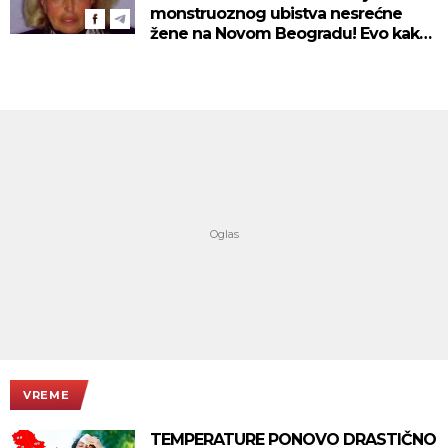
monstruoznog ubistva nesrećne
žene na Novom Beogradu! Evo kako
se ubica branio!
VREME
TEMPERATURE PONOVO DRASTIČNO