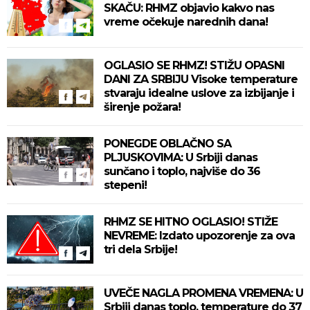
SKAČU: RHMZ objavio kakvo nas
vreme očekuje narednih dana!
OGLASIO SE RHMZ! STIŽU OPASNI
DANI ZA SRBIJU Visoke temperature
stvaraju idealne uslove za izbijanje i
širenje požara!
PONEGDE OBLAČNO SA
PLJUSKOVIMA: U Srbiji danas
sunčano i toplo, najviše do 36
stepeni!
RHMZ SE HITNO OGLASIO! STIŽE
NEVREME: Izdato upozorenje za ova
tri dela Srbije!
UVEČE NAGLA PROMENA VREMENA: U
Srbiji danas toplo, temperature do 37