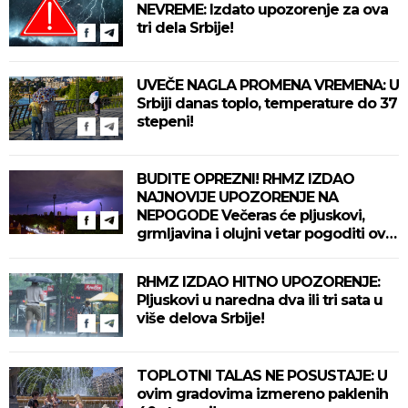
NEVREME: Izdato upozorenje za ova
tri dela Srbije!
UVEČE NAGLA PROMENA VREMENA: U
Srbiji danas toplo, temperature do 37
stepeni!
BUDITE OPREZNI! RHMZ IZDAO
NAJNOVIJE UPOZORENJE NA
NEPOGODE Večeras će pljuskovi,
grmljavina i olujni vetar pogoditi ove
delove zemlje!
RHMZ IZDAO HITNO UPOZORENJE:
Pljuskovi u naredna dva ili tri sata u
više delova Srbije!
TOPLOTNI TALAS NE POSUSTAJE: U
ovim gradovima izmereno paklenih