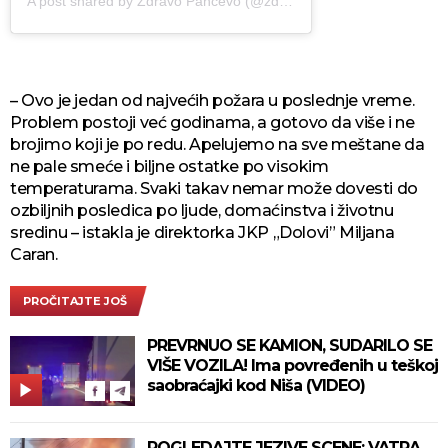
A post shared by Zdravo Pančevo (@zdravopancevo)
– Ovo je jedan od najvećih požara u poslednje vreme.
Problem postoji već godinama, a gotovo da više i ne
brojimo koji je po redu. Apelujemo na sve meštane da
ne pale smeće i biljne ostatke po visokim
temperaturama. Svaki takav nemar može dovesti do
ozbiljnih posledica po ljude, domaćinstva i životnu
sredinu – istakla je direktorka JKP „Dolovi” Miljana
Caran.
PROČITAJTE JOŠ
PREVRNUO SE KAMION, SUDARILO SE
VIŠE VOZILA! Ima povređenih u teškoj
saobraćajki kod Niša (VIDEO)
POGLEDAJTE JEZIVE SCENE: VATRA