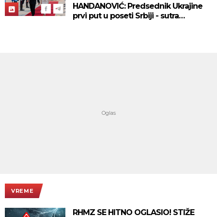
HANDANOVIĆ: Predsednik Ukrajine
prvi put u poseti Srbiji - sutra
sastanak sa Vučićem! (FOTO/VIDEO)
VREME
RHMZ SE HITNO OGLASIO! STIŽE