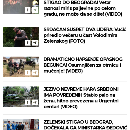
STIGAO DO BEOGRADA! Vetar
raznosi miris paljevine po celom
gradu, ne može da se diše! (VIDEO)
SRDAČAN SUSRET DVA LIDERA: Vučić
priredio večeru u čast Volodimira
Zelenskog (FOTO)
DRAMATIČNO HAPŠENJE OPASNOG
BEGUNCA! Osumnjičen za otmicu i
mučenje! (VIDEO)
JEZIVO NEVREME HARA SRBIJOM!
IMA POVREĐENIH Stablo palo na
ženu, hitno prevezena u Urgentni
centar! (VIDEO)
ZELENSKI STIGAO U BEOGRAD,
DOČEKALA GA MINISTARKA ĐEDOVIĆ