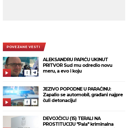
POVEZANE VESTI
ALEKSANDRU PAPIĆU UKINUT
PRITVOR Sud mu odredio novu
meru, a evo i koju
JEZIVO POPODNE U PARAĆINU:
Zapalio se automobil, građani najpre
čuli detonaciju!
DEVOJČICU (15) TERALI NA
PROSTITUCIJU "Pala" kriminalna