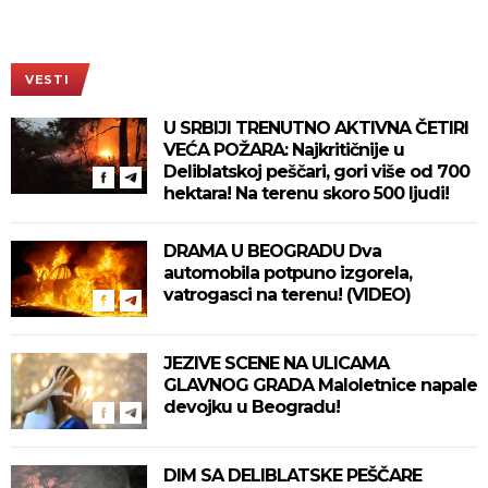
VESTI
U SRBIJI TRENUTNO AKTIVNA ČETIRI
VEĆA POŽARA: Najkritičnije u
Deliblatskoj peščari, gori više od 700
hektara! Na terenu skoro 500 ljudi!
DRAMA U BEOGRADU Dva
automobila potpuno izgorela,
vatrogasci na terenu! (VIDEO)
JEZIVE SCENE NA ULICAMA
GLAVNOG GRADA Maloletnice napale
devojku u Beogradu!
DIM SA DELIBLATSKE PEŠČARE