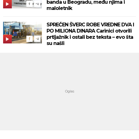
banda u Beogradu, među njima i
maloletnik
SPREČEN ŠVERC ROBE VREDNE DVA I
PO MILIONA DINARA Carinici otvorili
prtljažnik i ostali bez teksta – evo šta
su našli