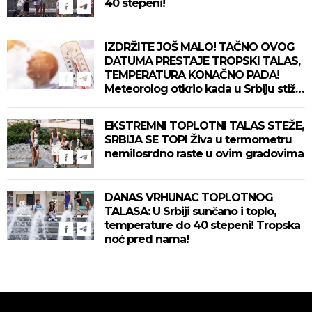
40 stepeni!
IZDRŽITE JOŠ MALO! TAČNO OVOG
DATUMA PRESTAJE TROPSKI TALAS,
TEMPERATURA KONAČNO PADA!
Meteorolog otkrio kada u Srbiju stiže
zahlađenje!
EKSTREMNI TOPLOTNI TALAS STEŽE,
SRBIJA SE TOPI Živa u termometru
nemilosrdno raste u ovim gradovima
DANAS VRHUNAC TOPLOTNOG
TALASA: U Srbiji sunčano i toplo,
temperature do 40 stepeni! Tropska
noć pred nama!