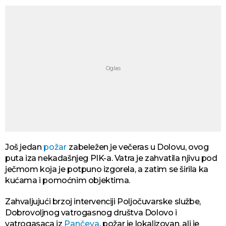
Još jedan
požar
zabeležen je večeras u Dolovu, ovog
puta iza nekadašnjeg PIK-a. Vatra je zahvatila njivu pod
ječmom koja je potpuno izgorela, a zatim se širila ka
kućama i pomoćnim objektima.
Zahvaljujući brzoj intervenciji Poljočuvarske službe,
Dobrovoljnog vatrogasnog društva Dolovo i
vatrogasaca iz
Pančeva
, požar je lokalizovan, ali je