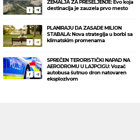
ZEMALJA ZA PRESELJENJE: Evo koja
destinacija je zauzela prvo mesto
PLANIRAJU DA ZASADE MILION
STABALA: Nova strategija u borbi sa
klimatskim promenama
SPREČEN TERORISTIČKI NAPAD NA
AERODROMU U LAJPCIGU: Vozač
autobusa šutnuo dron natovaren
eksplozivom