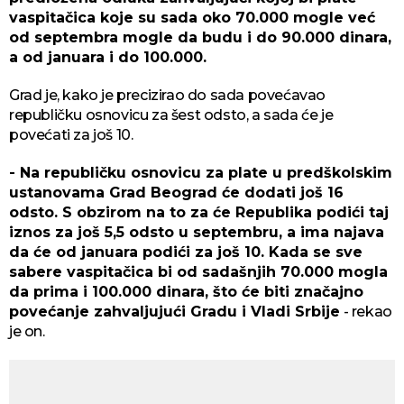
vaspitačica koje su sada oko 70.000 mogle već
od septembra mogle da budu i do 90.000 dinara,
a od januara i do 100.000.
Grad je, kako je precizirao do sada povećavao
republičku osnovicu za šest odsto, a sada će je
povećati za još 10.
- Na republičku osnovicu za plate u predškolskim
ustanovama Grad Beograd će dodati još 16
odsto. S obzirom na to za će Republika podići taj
iznos za još 5,5 odsto u septembru, a ima najava
da će od januara podići za još 10. Kada se sve
sabere vaspitačica bi od sadašnjih 70.000 mogla
da prima i 100.000 dinara, što će biti značajno
povećanje zahvaljujući Gradu i Vladi Srbije
- rekao
je on.