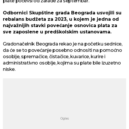
plate počevši od zarade za septembar.
Odbornici Skupštine grada Beograda usvojili su
rebalans budžeta za 2023, u kojem je jedna od
najvažnijih stavki povećanje osnovica plata za
sve zaposlene u predškolskim ustanovama.
Gradonačelnik Beograda rekao je na početku sednice,
da će se to povećanje posebno odnositi na pomoćno
osoblje, spremačice, čistačice, kuvarice, kurire i
administrativno osoblje, kojima su plate bile izuzetno
niske.