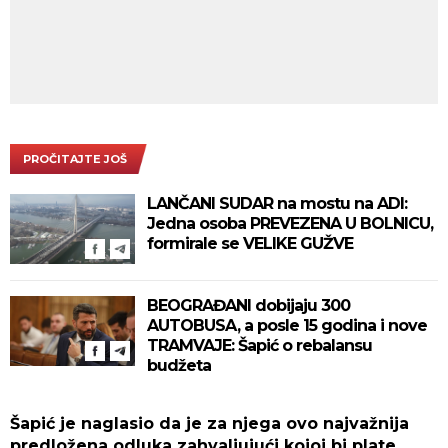
PROČITAJTE JOŠ
LANČANI SUDAR na mostu na ADI:
Jedna osoba PREVEZENA U BOLNICU,
formirale se VELIKE GUŽVE
BEOGRAĐANI dobijaju 300
AUTOBUSA, a posle 15 godina i nove
TRAMVAJE: Šapić o rebalansu
budžeta
Šapić je naglasio da je za njega ovo najvažnija
predložena odluka zahvaljujući kojoj bi plate