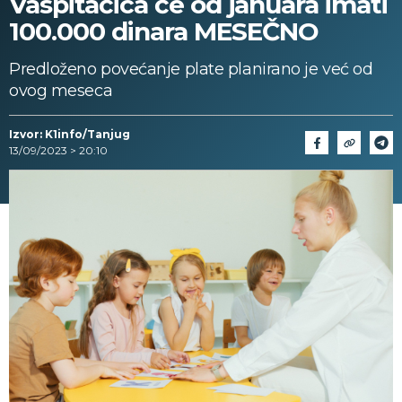
Vaspitačica će od januara imati
100.000 dinara MESEČNO
Predloženo povećanje plate planirano je već od
ovog meseca
Izvor: K1info/Tanjug
13/09/2023 > 20:10