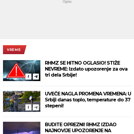
VREME
RHMZ SE HITNO OGLASIO! STIŽE
NEVREME: Izdato upozorenje za ova
tri dela Srbije!
UVEČE NAGLA PROMENA VREMENA: U
Srbiji danas toplo, temperature do 37
stepeni!
BUDITE OPREZNI! RHMZ IZDAO
NAJNOVIJE UPOZORENJE NA