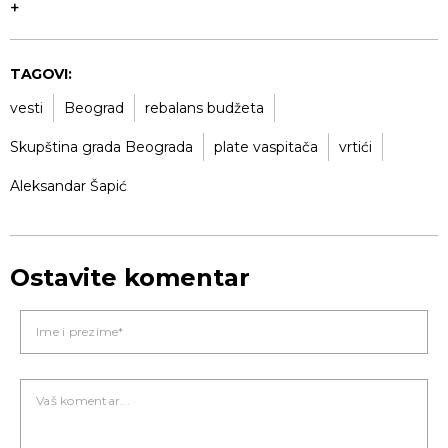
+
TAGOVI:
vesti
Beograd
rebalans budžeta
Skupština grada Beograda
plate vaspitača
vrtići
Aleksandar Šapić
Ostavite komentar