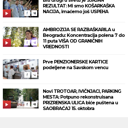
Biti drugi u svetu je SJAJAN
REZULTAT: Mi smo KOŠARKAŠKA
NACIJA, imaćemo još USPEHA
AMBROZIJA SE RAZBAŠKARILA u
Beogradu: Koncentracija polena 7 do
11 puta VIŠA OD GRANIČNIH
VREDNOSTI
Prve PENZIONERSKE KARTICE
podeljene na Savskom vencu
Novi TROTOAR, IVIČNJACI, PARKING
MESTA: Potpuno rekonstruisana
PRIZRENSKA ULICA biće puštena u
SAOBRAĆAJ 15. oktobra