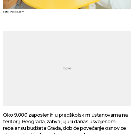
Foto: Pexels.com
Oko 9.000 zaposlenih u predškolskim ustanovama na
teritoriji Beograda, zahvaljujući danas usvojenom
rebalansu budžeta Grada, dobiće povećanje osnovice