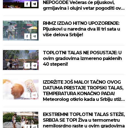
NEPOGODE Večeras će pljuskovi,
grmljavina i olujni vetar pogoditi ove
delove zemlje!
RHMZ IZDAO HITNO UPOZORENJE:
Pljuskovi u naredna dva ili tri sata u
više delova Srbije!
TOPLOTNI TALAS NE POSUSTAJE: U
ovim gradovima izmereno paklenih
40 stepeni!
IZDRŽITE JOŠ MALO! TAČNO OVOG
DATUMA PRESTAJE TROPSKI TALAS,
TEMPERATURA KONAČNO PADA!
Meteorolog otkrio kada u Srbiju stiže
zahlađenje!
EKSTREMNI TOPLOTNI TALAS STEŽE,
SRBIJA SE TOPI Živa u termometru
nemilosrdno raste u ovim gradovima