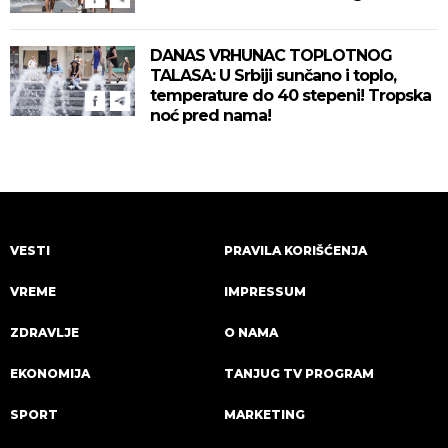
DANAS VRHUNAC TOPLOTNOG
TALASA: U Srbiji sunčano i toplo,
temperature do 40 stepeni! Tropska
noć pred nama!
VESTI
PRAVILA KORIŠĆENJA
VREME
IMPRESSUM
ZDRAVLJE
O NAMA
EKONOMIJA
TANJUG TV PROGRAM
SPORT
MARKETING