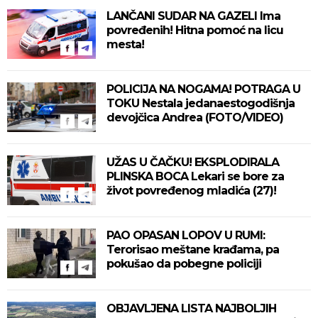
LANČANI SUDAR NA GAZELI Ima
povređenih! Hitna pomoć na licu
mesta!
POLICIJA NA NOGAMA! POTRAGA U
TOKU Nestala jedanaestogodišnja
devojčica Andrea (FOTO/VIDEO)
UŽAS U ČAČKU! EKSPLODIRALA
PLINSKA BOCA Lekari se bore za
život povređenog mladića (27)!
PAO OPASAN LOPOV U RUMI:
Terorisao meštane krađama, pa
pokušao da pobegne policiji
OBJAVLJENA LISTA NAJBOLJIH